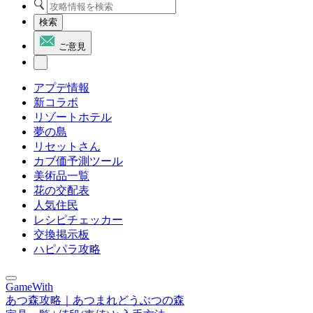
検索
ご意見
アプデ情報
新コラボ
リゾートホテル
夢の島
リセットさん
カブ価予測ツール
美術品一覧
花の交配表
人気住民
レシピチェッカー
交換掲示板
ハピパラ攻略
GameWith
あつ森攻略｜あつまれどうぶつの森