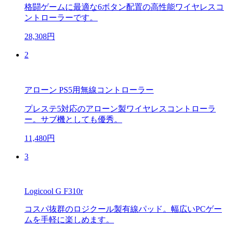
格闘ゲームに最適な6ボタン配置の高性能ワイヤレスコ
ントローラーです。
28,308円
2
アローン PS5用無線コントローラー
プレステ5対応のアローン製ワイヤレスコントローラ
ー。サブ機としても優秀。
11,480円
3
Logicool G F310r
コスパ抜群のロジクール製有線パッド。幅広いPCゲー
ムを手軽に楽しめます。