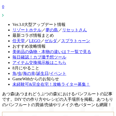
0
Ver.3.0大型アップデート情報
リゾートホテル
／
夢の島
／
リセットさん
最新コラボ情報まとめ
任天堂
／
LEGO
／
ゼルダ
／
スプラトゥーン
おすすめ攻略情報
美術品の偽物・本物の違いは？一覧で見る
毎日確認！カブ価予想ツール
アイテム交換掲示板はこちら
8月にやること
魚
/
虫
/
海の幸
/
誕生日
/
イベント
GameWithからのお知らせ
未経験可&完全在宅！攻略ライター募集！
あつ森(あつまれどうぶつの森)におけるパンフルートの記事
です。DIYでの作り方やレシピの入手場所を掲載。あつもり
のパンフルートの買値/売値やリメイク/色パターンも網羅！