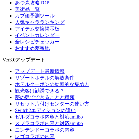
あつ森攻略TOP
美術品一覧
カブ価予測ツール
人気キャラランキング
アイテム交換掲示板
イベントカレンダー
全レシピチェッカー
おすすめ夢番地
Ver3.0アップデート
アップデート最新情報
リゾートホテルの解放条件
ホテルクーポンの効率的な集め方
観光客は勧誘できる？
夢の島でできることと種類
リセット片付けセンターの使い方
Switch2エディションの違い
ゼルダコラボ内容と対応amiibo
スプラコラボ内容と対応amiibo
ニンテンドーコラボの内容
レゴコラボの内容