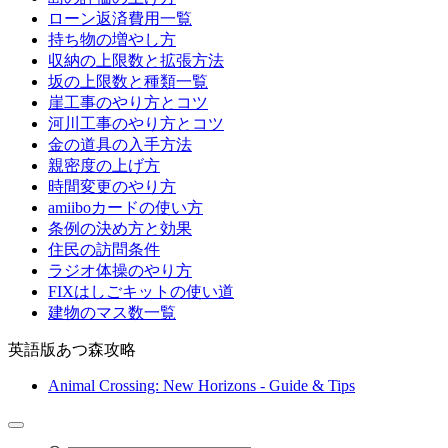
ローン返済費用一覧
持ち物の増やし方
収納の上限数と拡張方法
坂の上限数と種類一覧
崖工事のやり方とコツ
河川工事のやり方とコツ
金の道具の入手方法
親密度の上げ方
時間変更のやり方
amiiboカードの使い方
条例の決め方と効果
住民の訪問条件
ラジオ体操のやり方
FIXはしごキットの使い道
建物のマス数一覧
英語版あつ森攻略
Animal Crossing: New Horizons - Guide & Tips