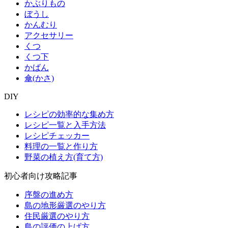
かぶりもの
ぼうし
かんむり
アクセサリー
くつ
くつ下
かばん
傘(かさ)
DIY
レシピの効率的な集め方
レシピ一覧と入手方法
レシピチェッカー
料理の一覧と作り方
野菜の植え方(育て方)
初心者向け攻略記事
序盤の進め方
島の地形厳選のやり方
住民厳選のやり方
島の評価の上げ方