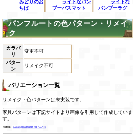
みどりのお
ライトなバン
ライトな
ちば
ブーバスマット
バンブーラグ
パンフルートの色パターン・リメイ
ク
カラバ
変更不可
リ
パター
リメイク不可
ン
バリエーション一覧
リメイク・色パターンは未実装です。
家具パターンは下記サイトより画像を引用して作成していま
す。
引用元：
Data Spreadsheet for ACNH