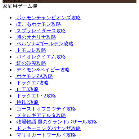
家庭用ゲーム機
ポケモンチャンピオンズ攻略
ぽこあポケモン攻略
スプラレイダース攻略
時のオカリナ攻略
ペルソナ4ゴールデン攻略
トモコレ攻略
バイオレクイエム攻略
紅の砂漠攻略
デイモン&ベイビー攻略
ポケモンZA攻略
ドラクエ7攻略
仁王3攻略
ドラクエ1・2攻略
桃鉄2攻略
ゴーストオブヨウテイ攻略
メタルギアデルタ攻略
牧場物語 風のグランドバザール攻略
ドンキーコングバナンザ攻略
マリオカートワールド攻略