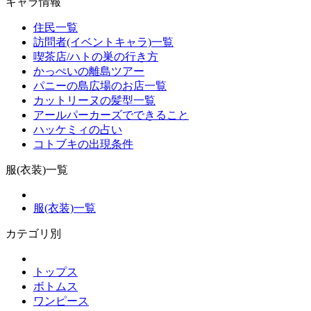
キャラ情報
住民一覧
訪問者(イベントキャラ)一覧
喫茶店/ハトの巣の行き方
かっぺいの離島ツアー
パニーの島広場のお店一覧
カットリーヌの髪型一覧
アールパーカーズでできること
ハッケミィの占い
コトブキの出現条件
服(衣装)一覧
服(衣装)一覧
カテゴリ別
トップス
ボトムス
ワンピース