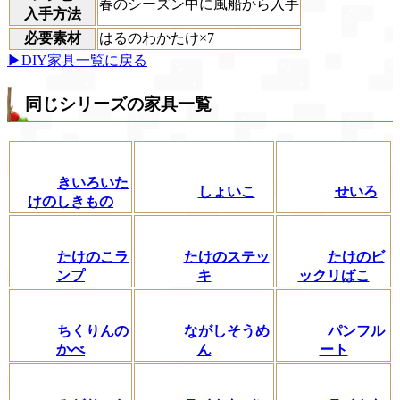
春のシーズン中に風船から入手
入手方法
必要素材
はるのわかたけ×7
▶DIY家具一覧に戻る
同じシリーズの家具一覧
きいろいた
しょいこ
せいろ
けのしきもの
たけのこラ
たけのステッ
たけのビ
ンプ
キ
ックリばこ
ちくりんの
ながしそうめ
パンフル
かべ
ん
ート