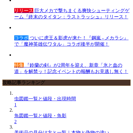
リリース
巨大メカで撃ちまくる爽快シューティングゲ
ーム『終末のタイタン：ラストラッシュ』リリース！
コラボ
ついに虎王＆影虎が来た！『鋼嵐 - メカラシ』
で「魔神英雄伝ワタル」コラボ後半が開催！
特集
『鈴蘭の剣』が2周年を迎え、新章「氷と血の
道」を解禁ッ！記念イベントの報酬もお見逃し無く！
攻略記事ランキング
虫図鑑一覧と値段・出現時間
1
魚図鑑一覧と値段・魚影
2
美術品の見分け方と一覧｜本物と偽物の違い