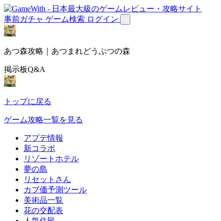
事前ガチャ
ゲーム検索
ログイン
あつ森攻略｜あつまれどうぶつの森
掲示板Q&A
トップに戻る
ゲーム攻略一覧を見る
アプデ情報
新コラボ
リゾートホテル
夢の島
リセットさん
カブ価予測ツール
美術品一覧
花の交配表
人気住民