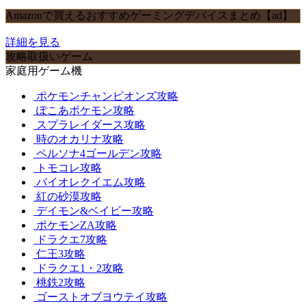
Amazonで買えるおすすめゲーミングデバイスまとめ【ad】
詳細を見る
攻略取扱いゲーム
家庭用ゲーム機
ポケモンチャンピオンズ攻略
ぽこあポケモン攻略
スプラレイダース攻略
時のオカリナ攻略
ペルソナ4ゴールデン攻略
トモコレ攻略
バイオレクイエム攻略
紅の砂漠攻略
デイモン&ベイビー攻略
ポケモンZA攻略
ドラクエ7攻略
仁王3攻略
ドラクエ1・2攻略
桃鉄2攻略
ゴーストオブヨウテイ攻略