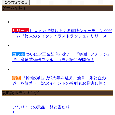
ゲームを探す
リリース
巨大メカで撃ちまくる爽快シューティングゲ
ーム『終末のタイタン：ラストラッシュ』リリース！
コラボ
ついに虎王＆影虎が来た！『鋼嵐 - メカラシ』
で「魔神英雄伝ワタル」コラボ後半が開催！
特集
『鈴蘭の剣』が2周年を迎え、新章「氷と血の
道」を解禁ッ！記念イベントの報酬もお見逃し無く！
攻略記事ランキング
いなりくじの景品一覧と当たり
1