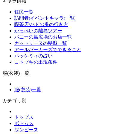
キャラ情報
住民一覧
訪問者(イベントキャラ)一覧
喫茶店/ハトの巣の行き方
かっぺいの離島ツアー
パニーの島広場のお店一覧
カットリーヌの髪型一覧
アールパーカーズでできること
ハッケミィの占い
コトブキの出現条件
服(衣装)一覧
服(衣装)一覧
カテゴリ別
トップス
ボトムス
ワンピース