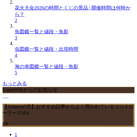
花火大会2026の時間とくじの景品 | 開催時間は何時か
ら？
2
魚図鑑一覧と値段・魚影
3
虫図鑑一覧と値段・出現時間
4
海の幸図鑑一覧と値段・魚影
5
もっとみる
GameWithからのお知らせ
【Amazon7月】おすすめ記事からよく買われているコントロ
ーラーTOP4
PR
1