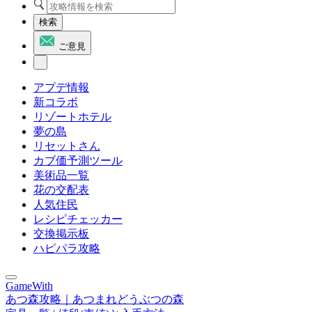
検索
ご意見
アプデ情報
新コラボ
リゾートホテル
夢の島
リセットさん
カブ価予測ツール
美術品一覧
花の交配表
人気住民
レシピチェッカー
交換掲示板
ハピパラ攻略
GameWith
あつ森攻略｜あつまれどうぶつの森