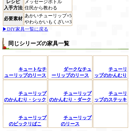
レシピ
メッセージボトル
入手方法
住民から教わる
あかいチューリップ×5
必要素材
やわらかいもくざい×3
▶DIY家具一覧に戻る
同じシリーズの家具一覧
キュートなチ
ダークなチュ
チューリ
ューリップのリース
ーリップのリース
ップのかんむり
チューリップ
チューリップ
チューリ
のかんむり・シック
のかんむり・ダーク
ップのステッキ
チューリップ
チューリップ
のビックリばこ
のリース