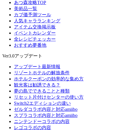
あつ森攻略TOP
美術品一覧
カブ価予測ツール
人気キャラランキング
アイテム交換掲示板
イベントカレンダー
全レシピチェッカー
おすすめ夢番地
Ver3.0アップデート
アップデート最新情報
リゾートホテルの解放条件
ホテルクーポンの効率的な集め方
観光客は勧誘できる？
夢の島でできることと種類
リセット片付けセンターの使い方
Switch2エディションの違い
ゼルダコラボ内容と対応amiibo
スプラコラボ内容と対応amiibo
ニンテンドーコラボの内容
レゴコラボの内容