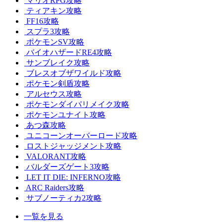
マリオRPG攻略
ティアキン攻略
FF16攻略
スプラ3攻略
ポケモンSV攻略
バイオハザードRE4攻略
サンブレイク攻略
ブレスオブザワイルド攻略
ポケモン剣盾攻略
アルセウス攻略
ポケモンダイパリメイク攻略
ポケモンユナイト攻略
あつ森攻略
ユニコーンオーバーロード攻略
ロストジャッジメント攻略
VALORANT攻略
バルダーズゲート3攻略
LET IT DIE: INFERNO攻略
ARC Raiders攻略
サブノーティカ2攻略
一覧を見る