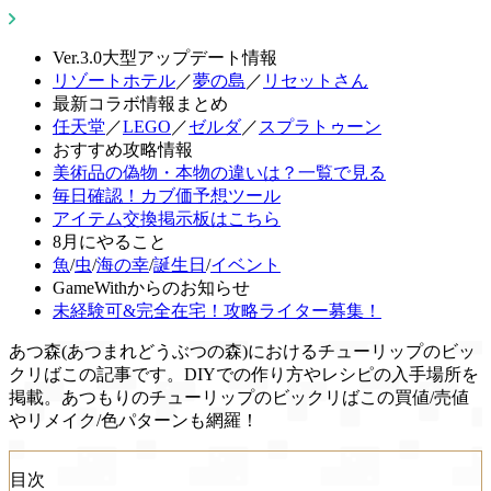
Ver.3.0大型アップデート情報
リゾートホテル
／
夢の島
／
リセットさん
最新コラボ情報まとめ
任天堂
／
LEGO
／
ゼルダ
／
スプラトゥーン
おすすめ攻略情報
美術品の偽物・本物の違いは？一覧で見る
毎日確認！カブ価予想ツール
アイテム交換掲示板はこちら
8月にやること
魚
/
虫
/
海の幸
/
誕生日
/
イベント
GameWithからのお知らせ
未経験可&完全在宅！攻略ライター募集！
あつ森(あつまれどうぶつの森)におけるチューリップのビッ
クリばこの記事です。DIYでの作り方やレシピの入手場所を
掲載。あつもりのチューリップのビックリばこの買値/売値
やリメイク/色パターンも網羅！
目次