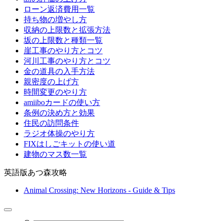
ローン返済費用一覧
持ち物の増やし方
収納の上限数と拡張方法
坂の上限数と種類一覧
崖工事のやり方とコツ
河川工事のやり方とコツ
金の道具の入手方法
親密度の上げ方
時間変更のやり方
amiiboカードの使い方
条例の決め方と効果
住民の訪問条件
ラジオ体操のやり方
FIXはしごキットの使い道
建物のマス数一覧
英語版あつ森攻略
Animal Crossing: New Horizons - Guide & Tips