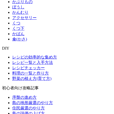
かぶりもの
ぼうし
かんむり
アクセサリー
くつ
くつ下
かばん
傘(かさ)
DIY
レシピの効率的な集め方
レシピ一覧と入手方法
レシピチェッカー
料理の一覧と作り方
野菜の植え方(育て方)
初心者向け攻略記事
序盤の進め方
島の地形厳選のやり方
住民厳選のやり方
島の評価の上げ方