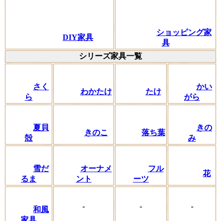
ショッピング家
DIY家具
具
シリーズ家具一覧
さく
かい
わかたけ
たけ
ら
がら
夏貝
きの
きのこ
落ち葉
殻
み
フル
雪だ
オーナメ
花
ーツ
るま
ント
-
-
-
和風
家具