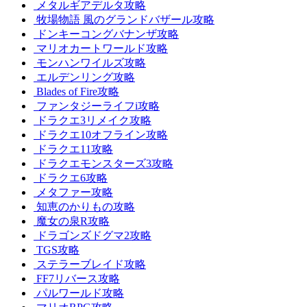
メタルギアデルタ攻略
牧場物語 風のグランドバザール攻略
ドンキーコングバナンザ攻略
マリオカートワールド攻略
モンハンワイルズ攻略
エルデンリング攻略
Blades of Fire攻略
ファンタジーライフi攻略
ドラクエ3リメイク攻略
ドラクエ10オフライン攻略
ドラクエ11攻略
ドラクエモンスターズ3攻略
ドラクエ6攻略
メタファー攻略
知恵のかりもの攻略
魔女の泉R攻略
ドラゴンズドグマ2攻略
TGS攻略
ステラーブレイド攻略
FF7リバース攻略
パルワールド攻略