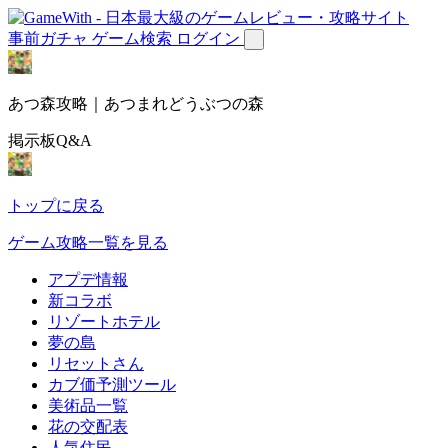
事前ガチャ
ゲーム検索
ログイン
あつ森攻略｜あつまれどうぶつの森
掲示板Q&A
トップに戻る
ゲーム攻略一覧を見る
アプデ情報
新コラボ
リゾートホテル
夢の島
リセットさん
カブ価予測ツール
美術品一覧
花の交配表
人気住民