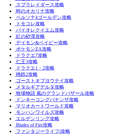
スプラレイダース攻略
時のオカリナ攻略
ペルソナ4ゴールデン攻略
トモコレ攻略
バイオレクイエム攻略
紅の砂漠攻略
デイモン&ベイビー攻略
ポケモンZA攻略
ドラクエ7攻略
仁王3攻略
ドラクエ1・2攻略
桃鉄2攻略
ゴーストオブヨウテイ攻略
メタルギアデルタ攻略
牧場物語 風のグランドバザール攻略
ドンキーコングバナンザ攻略
マリオカートワールド攻略
モンハンワイルズ攻略
エルデンリング攻略
Blades of Fire攻略
ファンタジーライフi攻略