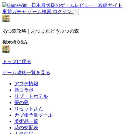
事前ガチャ
ゲーム検索
ログイン
あつ森攻略｜あつまれどうぶつの森
掲示板Q&A
トップに戻る
ゲーム攻略一覧を見る
アプデ情報
新コラボ
リゾートホテル
夢の島
リセットさん
カブ価予測ツール
美術品一覧
花の交配表
人気住民