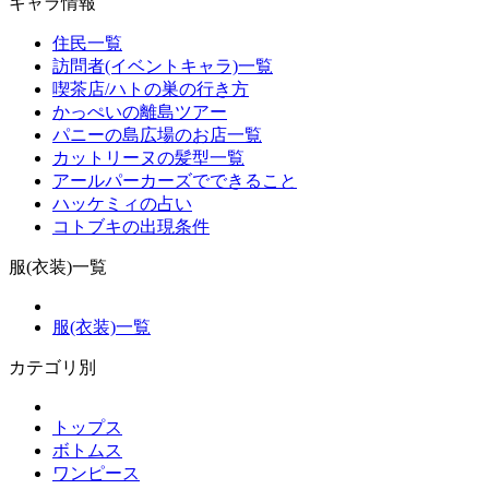
キャラ情報
住民一覧
訪問者(イベントキャラ)一覧
喫茶店/ハトの巣の行き方
かっぺいの離島ツアー
パニーの島広場のお店一覧
カットリーヌの髪型一覧
アールパーカーズでできること
ハッケミィの占い
コトブキの出現条件
服(衣装)一覧
服(衣装)一覧
カテゴリ別
トップス
ボトムス
ワンピース