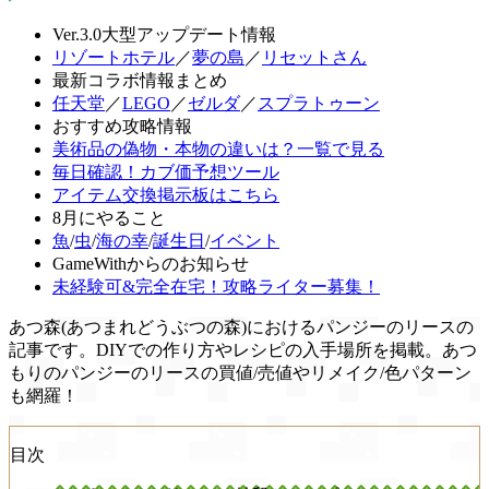
Ver.3.0大型アップデート情報
リゾートホテル
／
夢の島
／
リセットさん
最新コラボ情報まとめ
任天堂
／
LEGO
／
ゼルダ
／
スプラトゥーン
おすすめ攻略情報
美術品の偽物・本物の違いは？一覧で見る
毎日確認！カブ価予想ツール
アイテム交換掲示板はこちら
8月にやること
魚
/
虫
/
海の幸
/
誕生日
/
イベント
GameWithからのお知らせ
未経験可&完全在宅！攻略ライター募集！
あつ森(あつまれどうぶつの森)におけるパンジーのリースの
記事です。DIYでの作り方やレシピの入手場所を掲載。あつ
もりのパンジーのリースの買値/売値やリメイク/色パターン
も網羅！
目次