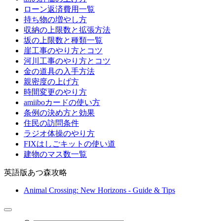
ローン返済費用一覧
持ち物の増やし方
収納の上限数と拡張方法
坂の上限数と種類一覧
崖工事のやり方とコツ
河川工事のやり方とコツ
金の道具の入手方法
親密度の上げ方
時間変更のやり方
amiiboカードの使い方
条例の決め方と効果
住民の訪問条件
ラジオ体操のやり方
FIXはしごキットの使い道
建物のマス数一覧
英語版あつ森攻略
Animal Crossing: New Horizons - Guide & Tips