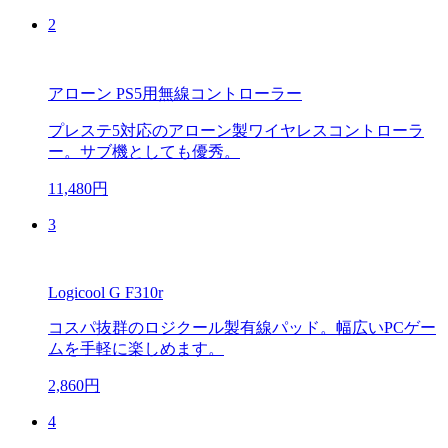
2
アローン PS5用無線コントローラー
プレステ5対応のアローン製ワイヤレスコントローラ
ー。サブ機としても優秀。
11,480円
3
Logicool G F310r
コスパ抜群のロジクール製有線パッド。幅広いPCゲー
ムを手軽に楽しめます。
2,860円
4