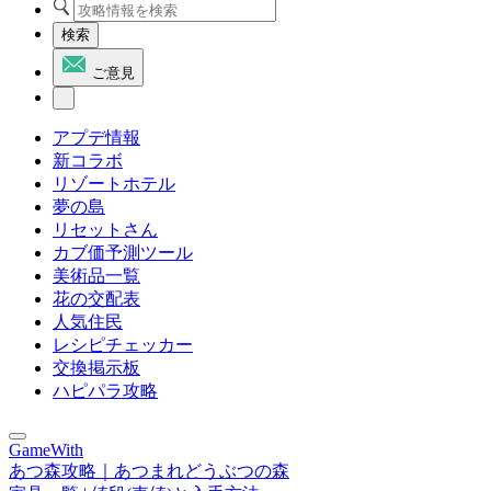
検索
ご意見
アプデ情報
新コラボ
リゾートホテル
夢の島
リセットさん
カブ価予測ツール
美術品一覧
花の交配表
人気住民
レシピチェッカー
交換掲示板
ハピパラ攻略
GameWith
あつ森攻略｜あつまれどうぶつの森