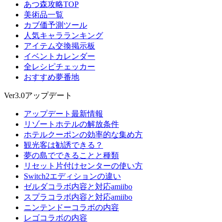
あつ森攻略TOP
美術品一覧
カブ価予測ツール
人気キャラランキング
アイテム交換掲示板
イベントカレンダー
全レシピチェッカー
おすすめ夢番地
Ver3.0アップデート
アップデート最新情報
リゾートホテルの解放条件
ホテルクーポンの効率的な集め方
観光客は勧誘できる？
夢の島でできることと種類
リセット片付けセンターの使い方
Switch2エディションの違い
ゼルダコラボ内容と対応amiibo
スプラコラボ内容と対応amiibo
ニンテンドーコラボの内容
レゴコラボの内容