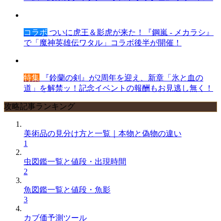
コラボ
ついに虎王＆影虎が来た！『鋼嵐 - メカラシ』
で「魔神英雄伝ワタル」コラボ後半が開催！
特集
『鈴蘭の剣』が2周年を迎え、新章「氷と血の
道」を解禁ッ！記念イベントの報酬もお見逃し無く！
攻略記事ランキング
美術品の見分け方と一覧｜本物と偽物の違い
1
虫図鑑一覧と値段・出現時間
2
魚図鑑一覧と値段・魚影
3
カブ価予測ツール