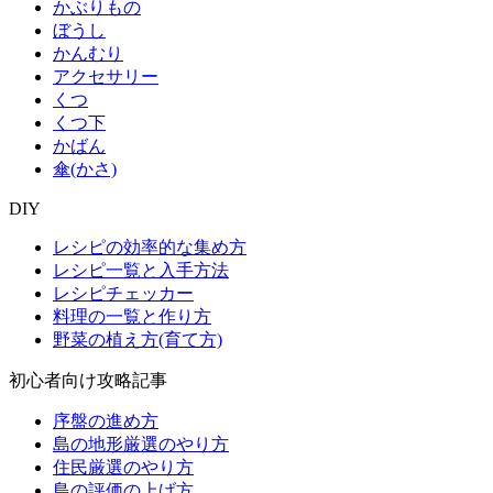
かぶりもの
ぼうし
かんむり
アクセサリー
くつ
くつ下
かばん
傘(かさ)
DIY
レシピの効率的な集め方
レシピ一覧と入手方法
レシピチェッカー
料理の一覧と作り方
野菜の植え方(育て方)
初心者向け攻略記事
序盤の進め方
島の地形厳選のやり方
住民厳選のやり方
島の評価の上げ方