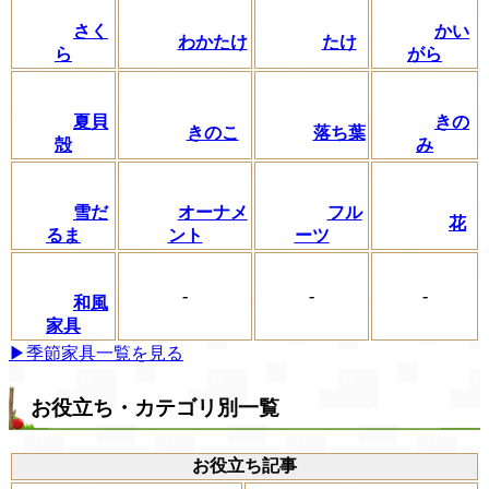
さく
かい
わかたけ
たけ
ら
がら
夏貝
きの
きのこ
落ち葉
殻
み
フル
雪だ
オーナメ
花
ーツ
るま
ント
-
-
-
和風
家具
▶季節家具一覧を見る
お役立ち・カテゴリ別一覧
お役立ち記事