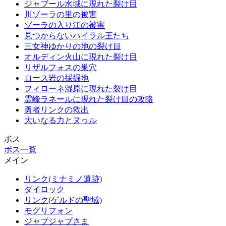
ジャブール水域に現れた裂け目
川ゾーラの里の被害
ゾーラの入り江の被害
見つからないハイラル王たち
三女神ゆかりの地の裂け目
オルディン火山に現れた裂け目
リザルフォスの巣穴
ロース岩の採掘地
フィローネ湿原に現れた裂け目
霊峰ラネールに現れた裂け目の攻略
勇者リンクの救出
大いなる力とヌゥル
ボス
ボス一覧
メイン
リンク(ミナミノ遺跡)
ダイロック
リンク(ゲルドの聖域)
モグリフォン
ジャブジャブさま