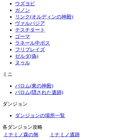
ウズヨビ
ガノン
リンク(オルディンの神殿)
ヴァルバジア
テスチタート
ゴーマ
ラネール中ボス
フリブレイズ
ゼルダ(偽)
ヌゥル
ミニ
バロム(東の神殿)
バロム(隠された遺跡)
ダンジョン
ダンジョンの場所一覧
各ダンジョン攻略
ミナミノ森の無
ミナミノ遺跡