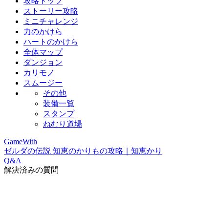
攻略トップ
ストーリー攻略
ミニチャレンジ
力のかけら
ハートのかけら
全体マップ
ダンジョン
カリモノ
スムージー
その他
装備一覧
スタンプ
ねむり道場
GameWith
ゼルダの伝説 知恵のかりもの攻略｜知恵かり
Q&A
解決済みの質問