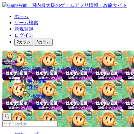
ホーム
ゲーム検索
新規登録
ログイン
2カラム
3カラム
ゼルダの伝説 知恵のかりもの攻略｜知恵かり
他の攻略
速報
掲示板
Q&A