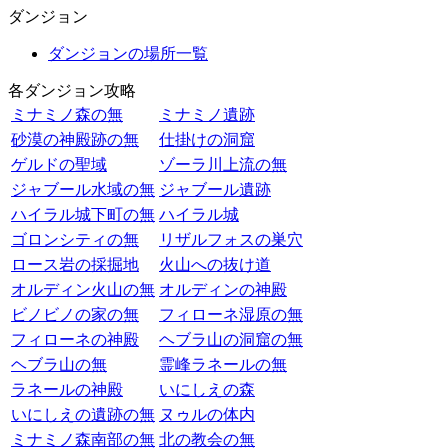
ダンジョン
ダンジョンの場所一覧
各ダンジョン攻略
ミナミノ森の無
ミナミノ遺跡
砂漠の神殿跡の無
仕掛けの洞窟
ゲルドの聖域
ゾーラ川上流の無
ジャブール水域の無
ジャブール遺跡
ハイラル城下町の無
ハイラル城
ゴロンシティの無
リザルフォスの巣穴
ロース岩の採掘地
火山への抜け道
オルディン火山の無
オルディンの神殿
ビノビノの家の無
フィローネ湿原の無
フィローネの神殿
ヘブラ山の洞窟の無
ヘブラ山の無
霊峰ラネールの無
ラネールの神殿
いにしえの森
いにしえの遺跡の無
ヌゥルの体内
ミナミノ森南部の無
北の教会の無