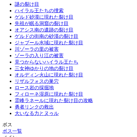
謎の裂け目
ハイラル王たちの捜索
ゲルド砂漠に現れた裂け目
先祖が眠る洞窟の裂け目
オアシス南の遺跡の裂け目
ゲルドの街南の砂漠の裂け目
ジャブール水域に現れた裂け目
川ゾーラの里の被害
ゾーラの入り江の被害
見つからないハイラル王たち
三女神ゆかりの地の裂け目
オルディン火山に現れた裂け目
リザルフォスの巣穴
ロース岩の採掘地
フィローネ湿原に現れた裂け目
霊峰ラネールに現れた裂け目の攻略
勇者リンクの救出
大いなる力とヌゥル
ボス
ボス一覧