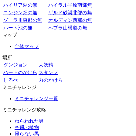
ハイリア湖の無
ハイラル平原南部無
ニンジン畑の無
ゲルド砂漠北部の無
ゾーラ川東部の無
オルディン西部の無
ハート池の無
ヘブラ山横道の無
マップ
全体マップ
場所
ダンジョン
大妖精
ハートのかけら
スタンプ
しるべ
力のかけら
ミニチャレンジ
ミニチャレンジ一覧
ミニチャレンジ攻略
ねらわれた男
空飛ぶ植物
帰らない馬