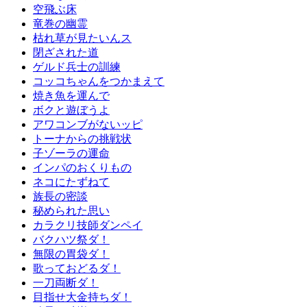
空飛ぶ床
竜巻の幽霊
枯れ草が見たいんス
閉ざされた道
ゲルド兵士の訓練
コッコちゃんをつかまえて
焼き魚を運んで
ボクと遊ぼうよ
アワコンブがないッピ
トーナからの挑戦状
子ゾーラの運命
インパのおくりもの
ネコにたずねて
族長の密談
秘められた思い
カラクリ技師ダンペイ
バクハツ祭ダ！
無限の胃袋ダ！
歌っておどるダ！
一刀両断ダ！
目指せ大金持ちダ！