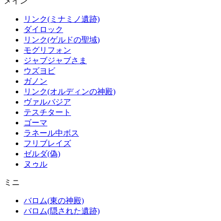
メイン
リンク(ミナミノ遺跡)
ダイロック
リンク(ゲルドの聖域)
モグリフォン
ジャブジャブさま
ウズヨビ
ガノン
リンク(オルディンの神殿)
ヴァルバジア
テスチタート
ゴーマ
ラネール中ボス
フリブレイズ
ゼルダ(偽)
ヌゥル
ミニ
バロム(東の神殿)
バロム(隠された遺跡)