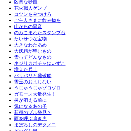
凶暴な砂嵐
花火職人ゲンブ
コツンをみつけろ
ご主人さまに飲み物を
山からの異音
のみこまれたスタンプ台
たいせつな宝物
大きなわたあめ
大妖精が望むもの
雪ってどんなもの
ネジリカボチャはいずこ
増えた兵士
バリバリと難破船
雪玉のおまじない
うじゃうじゃゾロゾロ
ガモース大量発生！
炎が消える前に
気になるあの子
新種のゾル発見？
雨を呼ぶ鳴き声
まぼろしのデクノコ
ビッグな男