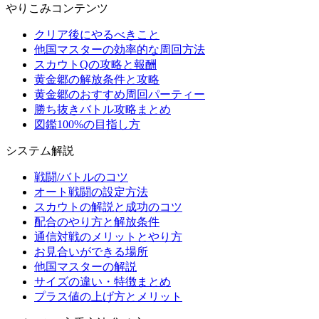
やりこみコンテンツ
クリア後にやるべきこと
他国マスターの効率的な周回方法
スカウトQの攻略と報酬
黄金郷の解放条件と攻略
黄金郷のおすすめ周回パーティー
勝ち抜きバトル攻略まとめ
図鑑100%の目指し方
システム解説
戦闘/バトルのコツ
オート戦闘の設定方法
スカウトの解説と成功のコツ
配合のやり方と解放条件
通信対戦のメリットとやり方
お見合いができる場所
他国マスターの解説
サイズの違い・特徴まとめ
プラス値の上げ方とメリット