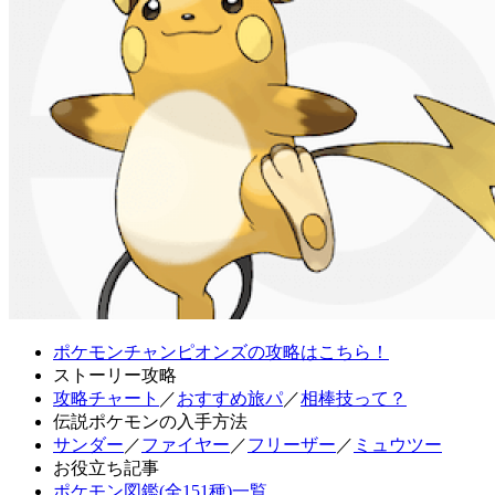
ポケモンチャンピオンズの攻略はこちら！
ストーリー攻略
攻略チャート
／
おすすめ旅パ
／
相棒技って？
伝説ポケモンの入手方法
サンダー
／
ファイヤー
／
フリーザー
／
ミュウツー
お役立ち記事
ポケモン図鑑(全151種)一覧