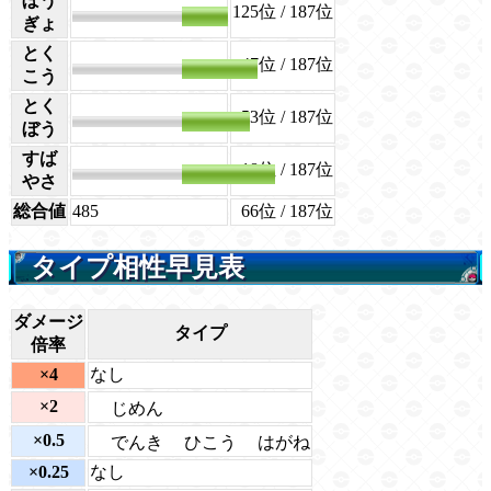
ぼう
125位
/ 187位
55
ぎょ
とく
47位
/ 187位
90
こう
とく
53位
/ 187位
80
ぼう
すば
18位
/ 187位
110
やさ
総合値
485
66位
/ 187位
タイプ相性早見表
ダメージ
タイプ
倍率
×4
なし
×2
じめん
×0.5
でんき
ひこう
はがね
×0.25
なし