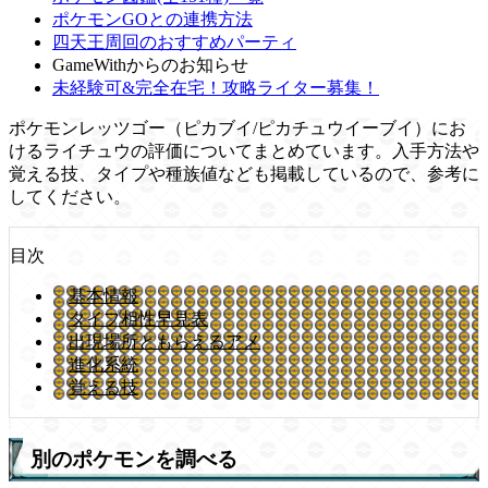
ポケモンGOとの連携方法
四天王周回のおすすめパーティ
GameWithからのお知らせ
未経験可&完全在宅！攻略ライター募集！
ポケモンレッツゴー（ピカブイ/ピカチュウイーブイ）にお
けるライチュウの評価についてまとめています。入手方法や
覚える技、タイプや種族値なども掲載しているので、参考に
してください。
目次
基本情報
タイプ相性早見表
出現場所ともらえるアメ
進化系統
覚える技
別のポケモンを調べる