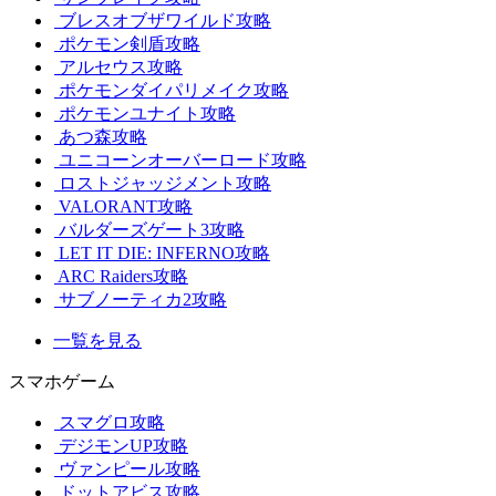
ブレスオブザワイルド攻略
ポケモン剣盾攻略
アルセウス攻略
ポケモンダイパリメイク攻略
ポケモンユナイト攻略
あつ森攻略
ユニコーンオーバーロード攻略
ロストジャッジメント攻略
VALORANT攻略
バルダーズゲート3攻略
LET IT DIE: INFERNO攻略
ARC Raiders攻略
サブノーティカ2攻略
一覧を見る
スマホゲーム
スマグロ攻略
デジモンUP攻略
ヴァンピール攻略
ドットアビス攻略