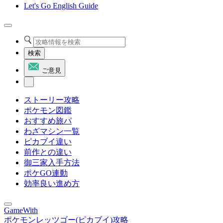
Let's Go English Guide
検索
ご意見
ストーリー攻略
ポケモン図鑑
おすすめ旅パ
わざマシン一覧
ピカブイ違い
前作との違い
御三家入手方法
ポケGO連動
効率良い進め方
GameWith
ポケモンレッツゴー(ピカブイ)攻略