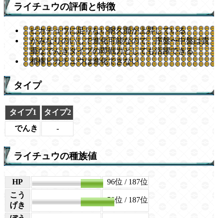
ライチュウの評価と特徴
ピカチュウに足りない耐久面が上昇している
かみなりのいしで進化可能なので、序盤〜中盤は貴
重なでんきタイプの即戦力としても活躍できる
相棒ピカチュウは進化できない
タイプ
タイプ1
タイプ2
でんき
-
ライチュウの種族値
HP
60
96位
/ 187位
こう
58位
/ 187位
90
げき