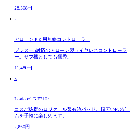
28,308円
2
アローン PS5用無線コントローラー
プレステ5対応のアローン製ワイヤレスコントローラ
ー。サブ機としても優秀。
11,480円
3
Logicool G F310r
コスパ抜群のロジクール製有線パッド。幅広いPCゲー
ムを手軽に楽しめます。
2,860円