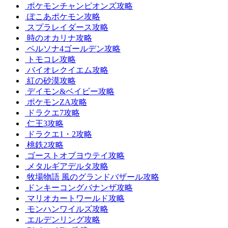
ポケモンチャンピオンズ攻略
ぽこあポケモン攻略
スプラレイダース攻略
時のオカリナ攻略
ペルソナ4ゴールデン攻略
トモコレ攻略
バイオレクイエム攻略
紅の砂漠攻略
デイモン&ベイビー攻略
ポケモンZA攻略
ドラクエ7攻略
仁王3攻略
ドラクエ1・2攻略
桃鉄2攻略
ゴーストオブヨウテイ攻略
メタルギアデルタ攻略
牧場物語 風のグランドバザール攻略
ドンキーコングバナンザ攻略
マリオカートワールド攻略
モンハンワイルズ攻略
エルデンリング攻略