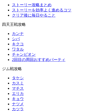
ストーリー攻略まとめ
ストーリーを効率よく進めるコツ
クリア後に毎日やること
四天王戦攻略
カンナ
シバ
キクコ
ワタル
チャンピオン
2回目の周回おすすめパーティ
ジム戦攻略
タケシ
カスミ
マチス
エリカ
キョウ
ナツメ
カツラ