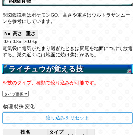
図鑑情報
※図鑑説明はポケモンGO、高さや重さはウルトラサンムー
ンを参考にしています。
No
高さ
重さ
026
0.8m
30.0kg
電気袋に電気がたまり過ぎたときは尻尾を地面につけて放電
する。巣の近くには地面に焼け焦げがある。
ライチュウが覚える技
※技のタイプ、種類で絞り込みが可能です。
物理
特殊
変化
絞り込みをリセット
技名
タイプ