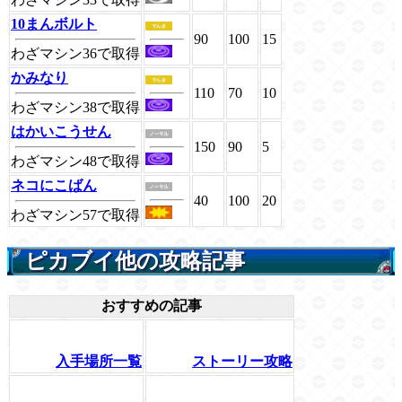
10まんボルト
90
100
15
わざマシン36で取得
かみなり
110
70
10
わざマシン38で取得
はかいこうせん
150
90
5
わざマシン48で取得
ネコにこばん
40
100
20
わざマシン57で取得
ピカブイ他の攻略記事
おすすめの記事
入手場所一覧
ストーリー攻略