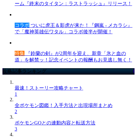
ーム『終末のタイタン：ラストラッシュ』リリース！
コラボ
ついに虎王＆影虎が来た！『鋼嵐 - メカラシ』
で「魔神英雄伝ワタル」コラボ後半が開催！
特集
『鈴蘭の剣』が2周年を迎え、新章「氷と血の
道」を解禁ッ！記念イベントの報酬もお見逃し無く！
攻略記事ランキング
最速！ストーリー攻略チャート
1
全ポケモン図鑑！入手方法と出現場所まとめ
2
ポケモンGOとの連動内容と転送方法
3