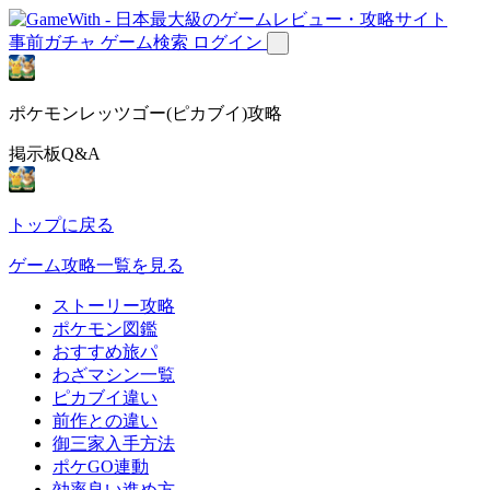
事前ガチャ
ゲーム検索
ログイン
ポケモンレッツゴー(ピカブイ)攻略
掲示板Q&A
トップに戻る
ゲーム攻略一覧を見る
ストーリー攻略
ポケモン図鑑
おすすめ旅パ
わざマシン一覧
ピカブイ違い
前作との違い
御三家入手方法
ポケGO連動
効率良い進め方