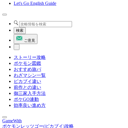
Let's Go English Guide
検索
ご意見
ストーリー攻略
ポケモン図鑑
おすすめ旅パ
わざマシン一覧
ピカブイ違い
前作との違い
御三家入手方法
ポケGO連動
効率良い進め方
GameWith
ポケモンレッツゴー(ピカブイ)攻略