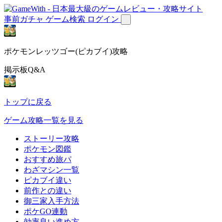
事前ガチャ
ゲーム検索
ログイン
ポケモンレッツゴー(ピカブイ)攻略
掲示板Q&A
トップに戻る
ゲーム攻略一覧を見る
ストーリー攻略
ポケモン図鑑
おすすめ旅パ
わざマシン一覧
ピカブイ違い
前作との違い
御三家入手方法
ポケGO連動
効率良い進め方