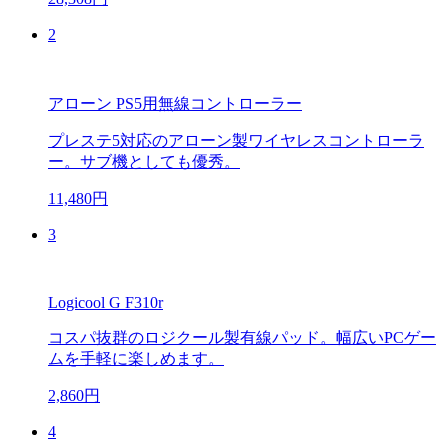
2
アローン PS5用無線コントローラー
プレステ5対応のアローン製ワイヤレスコントローラ
ー。サブ機としても優秀。
11,480円
3
Logicool G F310r
コスパ抜群のロジクール製有線パッド。幅広いPCゲー
ムを手軽に楽しめます。
2,860円
4