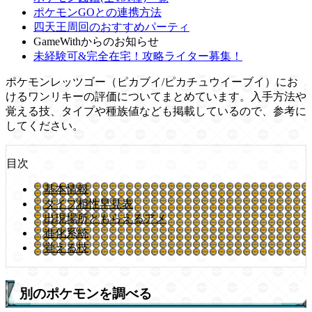
ポケモンGOとの連携方法
四天王周回のおすすめパーティ
GameWithからのお知らせ
未経験可&完全在宅！攻略ライター募集！
ポケモンレッツゴー（ピカブイ/ピカチュウイーブイ）にお
けるワンリキーの評価についてまとめています。入手方法や
覚える技、タイプや種族値なども掲載しているので、参考に
してください。
目次
基本情報
タイプ相性早見表
出現場所ともらえるアメ
進化系統
覚える技
別のポケモンを調べる