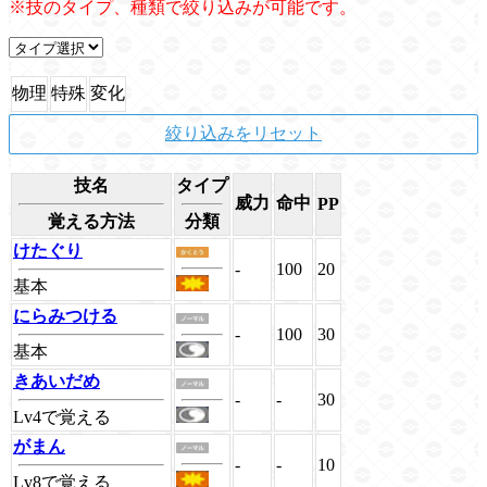
※技のタイプ、種類で絞り込みが可能です。
物理
特殊
変化
絞り込みをリセット
技名
タイプ
威力
命中
PP
覚える方法
分類
けたぐり
-
100
20
基本
にらみつける
-
100
30
基本
きあいだめ
-
-
30
Lv4で覚える
がまん
-
-
10
Lv8で覚える