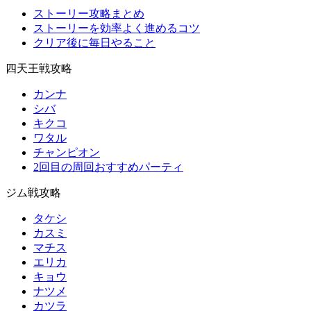
ストーリー攻略まとめ
ストーリーを効率よく進めるコツ
クリア後に毎日やること
四天王戦攻略
カンナ
シバ
キクコ
ワタル
チャンピオン
2回目の周回おすすめパーティ
ジム戦攻略
タケシ
カスミ
マチス
エリカ
キョウ
ナツメ
カツラ