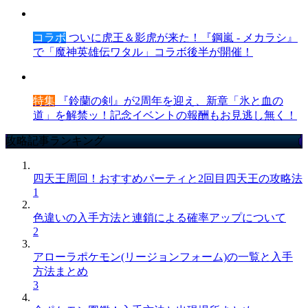
コラボ
ついに虎王＆影虎が来た！『鋼嵐 - メカラシ』
で「魔神英雄伝ワタル」コラボ後半が開催！
特集
『鈴蘭の剣』が2周年を迎え、新章「氷と血の
道」を解禁ッ！記念イベントの報酬もお見逃し無く！
攻略記事ランキング
四天王周回！おすすめパーティと2回目四天王の攻略法
1
色違いの入手方法と連鎖による確率アップについて
2
アローラポケモン(リージョンフォーム)の一覧と入手
方法まとめ
3