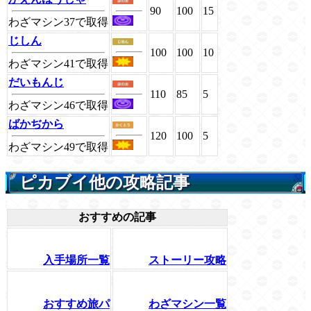
90
100
15
わざマシン37で取得
じしん
100
100
10
わざマシン41で取得
だいもんじ
110
85
5
わざマシン46で取得
ばかぢから
120
100
5
わざマシン49で取得
ピカブイ他の攻略記事
おすすめの記事
入手場所一覧
ストーリー攻略
おすすめ旅パ
わざマシン一覧