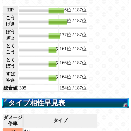
HP
70
66位
/ 187位
こう
78位
/ 187位
80
げき
ぼう
137位
/ 187位
50
ぎょ
とく
161位
/ 187位
35
こう
とく
166位
/ 187位
35
ぼう
すば
164位
/ 187位
35
やさ
総合値
305
154位
/ 187位
タイプ相性早見表
ダメージ
タイプ
倍率