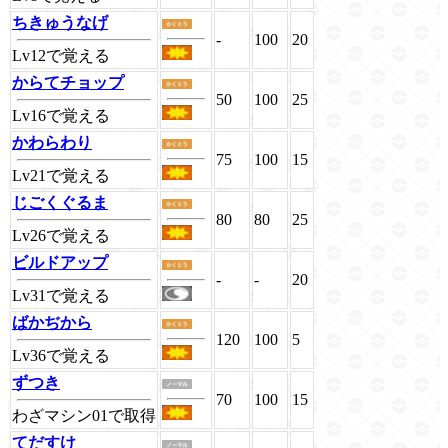
ちきゅうなげ
-
100
20
Lv12で覚える
からてチョップ
50
100
25
Lv16で覚える
かわらわり
75
100
15
Lv21で覚える
じごくぐるま
80
80
25
Lv26で覚える
ビルドアップ
-
-
20
Lv31で覚える
ばかぢから
120
100
5
Lv36で覚える
ずつき
70
100
15
わざマシン01で取得
てだすけ