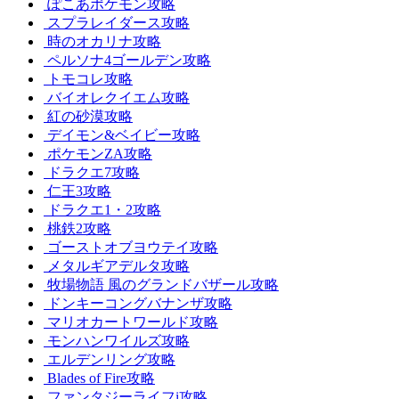
ぽこあポケモン攻略
スプラレイダース攻略
時のオカリナ攻略
ペルソナ4ゴールデン攻略
トモコレ攻略
バイオレクイエム攻略
紅の砂漠攻略
デイモン&ベイビー攻略
ポケモンZA攻略
ドラクエ7攻略
仁王3攻略
ドラクエ1・2攻略
桃鉄2攻略
ゴーストオブヨウテイ攻略
メタルギアデルタ攻略
牧場物語 風のグランドバザール攻略
ドンキーコングバナンザ攻略
マリオカートワールド攻略
モンハンワイルズ攻略
エルデンリング攻略
Blades of Fire攻略
ファンタジーライフi攻略