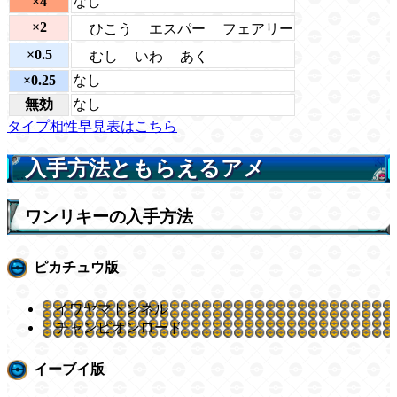
×4
なし
×2
ひこう
エスパー
フェアリー
×0.5
むし
いわ
あく
×0.25
なし
無効
なし
タイプ相性早見表はこちら
入手方法ともらえるアメ
ワンリキーの入手方法
ピカチュウ版
イワヤマトンネル
チャンピオンロード
イーブイ版