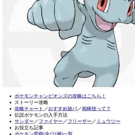
ポケモンチャンピオンズの攻略はこちら！
ストーリー攻略
攻略チャート
／
おすすめ旅パ
／
相棒技って？
伝説ポケモンの入手方法
サンダー
／
ファイヤー
／
フリーザー
／
ミュウツー
お役立ち記事
ポケモン図鑑(全151種)一覧