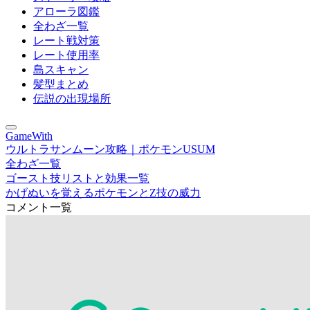
アローラ図鑑
全わざ一覧
レート戦対策
レート使用率
島スキャン
髪型まとめ
伝説の出現場所
GameWith
ウルトラサンムーン攻略｜ポケモンUSUM
全わざ一覧
ゴースト技リストと効果一覧
かげぬいを覚えるポケモンとZ技の威力
コメント一覧