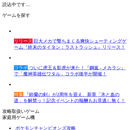
読込中です…
ゲームを探す
リリース
巨大メカで撃ちまくる爽快シューティングゲ
ーム『終末のタイタン：ラストラッシュ』リリース！
コラボ
ついに虎王＆影虎が来た！『鋼嵐 - メカラシ』
で「魔神英雄伝ワタル」コラボ後半が開催！
特集
『鈴蘭の剣』が2周年を迎え、新章「氷と血の
道」を解禁ッ！記念イベントの報酬もお見逃し無く！
攻略取扱いゲーム
家庭用ゲーム機
ポケモンチャンピオンズ攻略