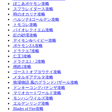
ぽこあポケモン攻略
スプラレイダース攻略
時のオカリナ攻略
ペルソナ4ゴールデン攻略
トモコレ攻略
バイオレクイエム攻略
紅の砂漠攻略
デイモン&ベイビー攻略
ポケモンZA攻略
ドラクエ7攻略
仁王3攻略
ドラクエ1・2攻略
桃鉄2攻略
ゴーストオブヨウテイ攻略
メタルギアデルタ攻略
牧場物語 風のグランドバザール攻略
ドンキーコングバナンザ攻略
マリオカートワールド攻略
モンハンワイルズ攻略
エルデンリング攻略
Blades of Fire攻略