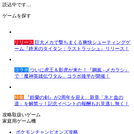
読込中です…
ゲームを探す
リリース
巨大メカで撃ちまくる爽快シューティングゲ
ーム『終末のタイタン：ラストラッシュ』リリース！
コラボ
ついに虎王＆影虎が来た！『鋼嵐 - メカラシ』
で「魔神英雄伝ワタル」コラボ後半が開催！
特集
『鈴蘭の剣』が2周年を迎え、新章「氷と血の
道」を解禁ッ！記念イベントの報酬もお見逃し無く！
攻略取扱いゲーム
家庭用ゲーム機
ポケモンチャンピオンズ攻略