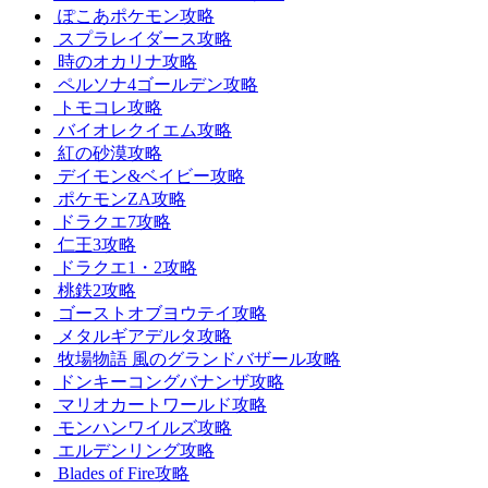
ぽこあポケモン攻略
スプラレイダース攻略
時のオカリナ攻略
ペルソナ4ゴールデン攻略
トモコレ攻略
バイオレクイエム攻略
紅の砂漠攻略
デイモン&ベイビー攻略
ポケモンZA攻略
ドラクエ7攻略
仁王3攻略
ドラクエ1・2攻略
桃鉄2攻略
ゴーストオブヨウテイ攻略
メタルギアデルタ攻略
牧場物語 風のグランドバザール攻略
ドンキーコングバナンザ攻略
マリオカートワールド攻略
モンハンワイルズ攻略
エルデンリング攻略
Blades of Fire攻略