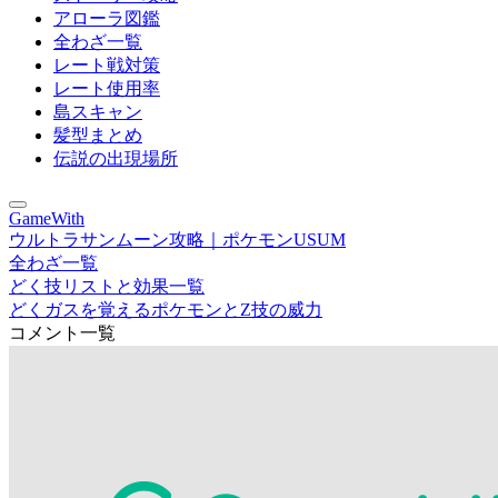
アローラ図鑑
全わざ一覧
レート戦対策
レート使用率
島スキャン
髪型まとめ
伝説の出現場所
GameWith
ウルトラサンムーン攻略｜ポケモンUSUM
全わざ一覧
どく技リストと効果一覧
どくガスを覚えるポケモンとZ技の威力
コメント一覧