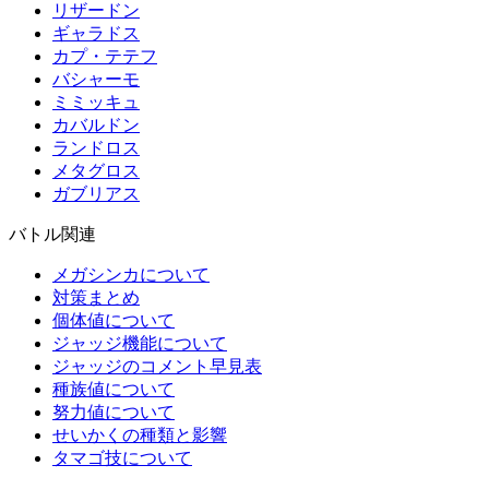
リザードン
ギャラドス
カプ・テテフ
バシャーモ
ミミッキュ
カバルドン
ランドロス
メタグロス
ガブリアス
バトル関連
メガシンカについて
対策まとめ
個体値について
ジャッジ機能について
ジャッジのコメント早見表
種族値について
努力値について
せいかくの種類と影響
タマゴ技について