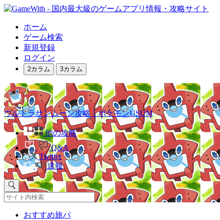
ホーム
ゲーム検索
新規登録
ログイン
2カラム
3カラム
ウルトラサンムーン攻略｜ポケモンUSUM
他の攻略
Q&A
Twitter
速報
おすすめ旅パ