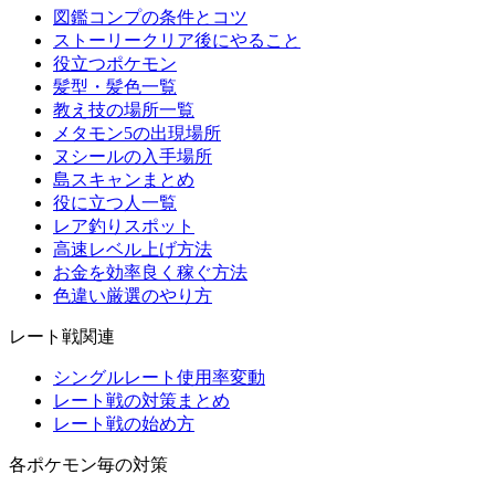
図鑑コンプの条件とコツ
ストーリークリア後にやること
役立つポケモン
髪型・髪色一覧
教え技の場所一覧
メタモン5の出現場所
ヌシールの入手場所
島スキャンまとめ
役に立つ人一覧
レア釣りスポット
高速レベル上げ方法
お金を効率良く稼ぐ方法
色違い厳選のやり方
レート戦関連
シングルレート使用率変動
レート戦の対策まとめ
レート戦の始め方
各ポケモン毎の対策