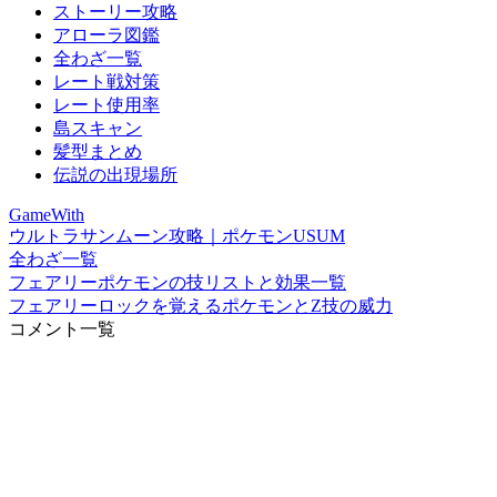
ストーリー攻略
アローラ図鑑
全わざ一覧
レート戦対策
レート使用率
島スキャン
髪型まとめ
伝説の出現場所
GameWith
ウルトラサンムーン攻略｜ポケモンUSUM
全わざ一覧
フェアリーポケモンの技リストと効果一覧
フェアリーロックを覚えるポケモンとZ技の威力
コメント一覧