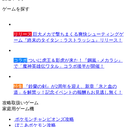
ゲームを探す
リリース
巨大メカで撃ちまくる爽快シューティングゲ
ーム『終末のタイタン：ラストラッシュ』リリース！
コラボ
ついに虎王＆影虎が来た！『鋼嵐 - メカラシ』
で「魔神英雄伝ワタル」コラボ後半が開催！
特集
『鈴蘭の剣』が2周年を迎え、新章「氷と血の
道」を解禁ッ！記念イベントの報酬もお見逃し無く！
攻略取扱いゲーム
家庭用ゲーム機
ポケモンチャンピオンズ攻略
ぽこあポケモン攻略