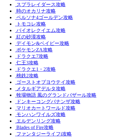
スプラレイダース攻略
時のオカリナ攻略
ペルソナ4ゴールデン攻略
トモコレ攻略
バイオレクイエム攻略
紅の砂漠攻略
デイモン&ベイビー攻略
ポケモンZA攻略
ドラクエ7攻略
仁王3攻略
ドラクエ1・2攻略
桃鉄2攻略
ゴーストオブヨウテイ攻略
メタルギアデルタ攻略
牧場物語 風のグランドバザール攻略
ドンキーコングバナンザ攻略
マリオカートワールド攻略
モンハンワイルズ攻略
エルデンリング攻略
Blades of Fire攻略
ファンタジーライフi攻略