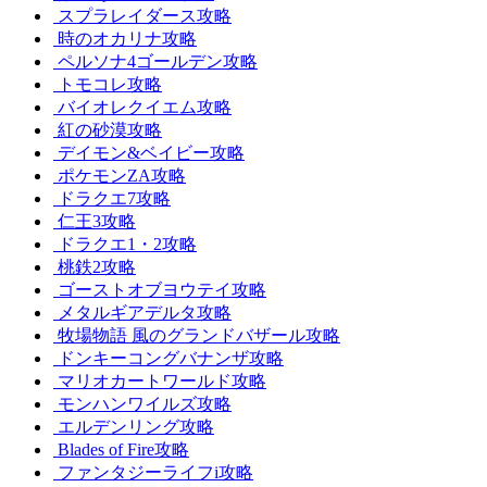
スプラレイダース攻略
時のオカリナ攻略
ペルソナ4ゴールデン攻略
トモコレ攻略
バイオレクイエム攻略
紅の砂漠攻略
デイモン&ベイビー攻略
ポケモンZA攻略
ドラクエ7攻略
仁王3攻略
ドラクエ1・2攻略
桃鉄2攻略
ゴーストオブヨウテイ攻略
メタルギアデルタ攻略
牧場物語 風のグランドバザール攻略
ドンキーコングバナンザ攻略
マリオカートワールド攻略
モンハンワイルズ攻略
エルデンリング攻略
Blades of Fire攻略
ファンタジーライフi攻略