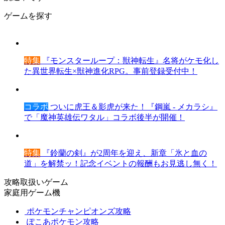
ゲームを探す
特集
『モンスターループ：獣神転生』名将がケモ化し
た異世界転生×獣神進化RPG。事前登録受付中！
コラボ
ついに虎王＆影虎が来た！『鋼嵐 - メカラシ』
で「魔神英雄伝ワタル」コラボ後半が開催！
特集
『鈴蘭の剣』が2周年を迎え、新章「氷と血の
道」を解禁ッ！記念イベントの報酬もお見逃し無く！
攻略取扱いゲーム
家庭用ゲーム機
ポケモンチャンピオンズ攻略
ぽこあポケモン攻略