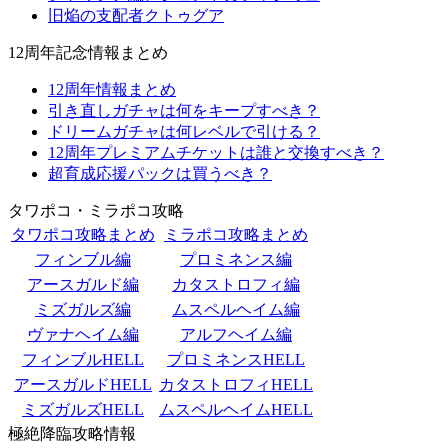
旧焔の支配者クトゥグア
12周年記念情報まとめ
12周年情報まとめ
引き直しガチャは何をキープすべき？
ドリームガチャは何レベルで引ける？
12周年プレミアムチケットは誰と交換すべき？
超育成応援パックは買うべき？
タワポコ・ミラポコ攻略
タワポコ攻略まとめ
ミラポコ攻略まとめ
フィンブル編
プロミネンス編
アースガルド編
カタストロフィ編
ミズガルズ編
ムスペルヘイム編
ヴァナヘイム編
アルフヘイム編
フィンブルHELL
プロミネンスHELL
アースガルドHELL
カタストロフィHELL
ミズガルズHELL
ムスペルヘイムHELL
極絶降臨攻略情報