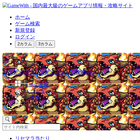
ホーム
ゲーム検索
新規登録
ログイン
2カラム
3カラム
ポコダン(ポコロンダンジョンズ)攻略wiki
他の攻略
コミュ
速報
掲示板
リセマラ当たり