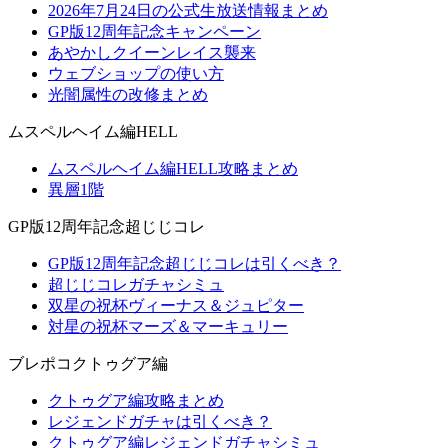
2026年7月24日の公式生放送情報まとめ
GP版12周年記念キャンペーン
あやかしクイーンレイス襲来
ウェブショップの使い方
光闇属性の改修まとめ
ムスペルヘイム編HELL
ムスペルヘイム編HELL攻略まとめ
異層1階
GP版12周年記念超じじコレ
GP版12周年記念超じじコレは引くべき？
超じじコレガチャシミュ
双星の祝杯ヴィーナス＆ジュピター
対星の祝杯マーズ＆マーキュリー
ブレポコクトゥグア編
クトゥグア編攻略まとめ
レジェンドガチャは引くべき？
クトゥグア編レジェンドガチャシミュ