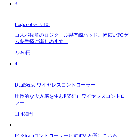
3
Logicool G F310r
コスパ抜群のロジクール製有線パッド。幅広いPCゲー
ムを手軽に楽しめます。
2,860円
4
DualSense ワイヤレスコントローラー
圧倒的な没入感を生むPS5純正ワイヤレスコントロー
ラー。
11,480円
PC/Steamコントローラーおすすめ20選はこちら