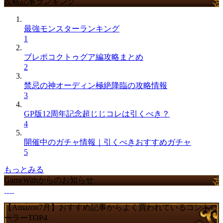
攻略記事ランキング
最強モンスターランキング
1
ブレポコクトゥグア編攻略まとめ
2
禁忌の神オーディン極絶降臨の攻略情報
3
GP版12周年記念超じじコレは引くべき？
4
開催中のガチャ情報｜引くべきおすすめガチャ
5
もっとみる
GameWithからのお知らせ
【Amazon7月】おすすめ記事からよく買われているコントロ
ーラーTOP4