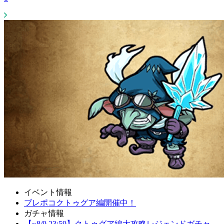
イベント情報
ブレポコクトゥグア編開催中！
ガチャ情報
【~8/9 23:59】クトゥグア編大攻略レジェンドガチャ