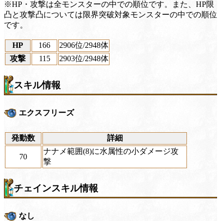
※HP・攻撃は全モンスターの中での順位です。また、HP限
凸と攻撃凸については限界突破対象モンスターの中での順位
です。
HP
166
2906位
/2948体
攻撃
115
2903位
/2948体
スキル情報
エクスフリーズ
発動数
詳細
ナナメ範囲(8)に水属性の小ダメージ攻
70
撃
チェインスキル情報
なし