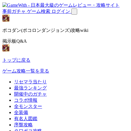
事前ガチャ
ゲーム検索
ログイン
ポコダン(ポコロンダンジョンズ)攻略wiki
掲示板Q&A
トップに戻る
ゲーム攻略一覧を見る
リセマラ当たり
最強ランキング
開催中のガチャ
コラボ情報
全モンスター
全装備
有名人図鑑
序盤攻略
タワポコ攻略