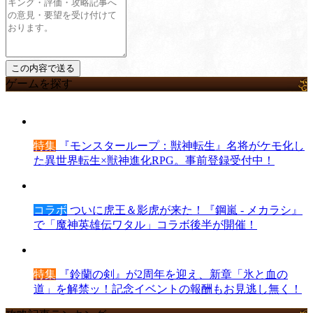
ゲームを探す
特集
『モンスターループ：獣神転生』名将がケモ化し
た異世界転生×獣神進化RPG。事前登録受付中！
コラボ
ついに虎王＆影虎が来た！『鋼嵐 - メカラシ』
で「魔神英雄伝ワタル」コラボ後半が開催！
特集
『鈴蘭の剣』が2周年を迎え、新章「氷と血の
道」を解禁ッ！記念イベントの報酬もお見逃し無く！