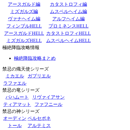
アースガルド編
カタストロフィ編
ミズガルズ編
ムスペルヘイム編
ヴァナヘイム編
アルフヘイム編
フィンブルHELL
プロミネンスHELL
アースガルドHELL
カタストロフィHELL
ミズガルズHELL
ムスペルヘイムHELL
極絶降臨攻略情報
極絶降臨攻略まとめ
禁忌の熾天使シリーズ
ミカエル
ガブリエル
ラファエル
禁忌の竜シリーズ
バハムート
リヴァイアサン
ティアマット
ファフニール
禁忌の神シリーズ
オーディン
ペルセポネ
トール
アルテミス