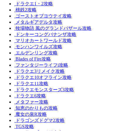
ドラクエ1・2攻略
桃鉄2攻略
ゴーストオブヨウテイ攻略
メタルギアデルタ攻略
牧場物語 風のグランドバザール攻略
ドンキーコングバナンザ攻略
マリオカートワールド攻略
モンハンワイルズ攻略
エルデンリング攻略
Blades of Fire攻略
ファンタジーライフi攻略
ドラクエ3リメイク攻略
ドラクエ10オフライン攻略
ドラクエ11攻略
ドラクエモンスターズ3攻略
ドラクエ6攻略
メタファー攻略
知恵のかりもの攻略
魔女の泉R攻略
ドラゴンズドグマ2攻略
TGS攻略