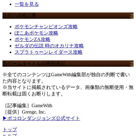
一覧を見る
注目の攻略記事
ポケモンチャンピオンズ攻略
ぽこあポケモン攻略
ポケモンZA攻略
ゼルダの伝説 時のオカリナ攻略
スプラトゥーンレイダース攻略
当ゲームタイトルの権利表記
※全てのコンテンツはGameWith編集部が独自の判断で書い
た内容となります。
※当サイトに掲載されているデータ、画像類の無断使用・無
断転載は固くお断りします。
［記事編集］GameWith
［提供］Grenge, Inc.
▶ポコロンダンジョンズ公式サイト
トップ
ヘルプ