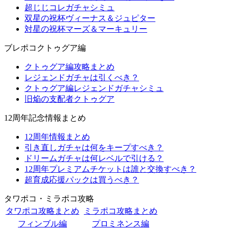
超じじコレガチャシミュ
双星の祝杯ヴィーナス＆ジュピター
対星の祝杯マーズ＆マーキュリー
ブレポコクトゥグア編
クトゥグア編攻略まとめ
レジェンドガチャは引くべき？
クトゥグア編レジェンドガチャシミュ
旧焔の支配者クトゥグア
12周年記念情報まとめ
12周年情報まとめ
引き直しガチャは何をキープすべき？
ドリームガチャは何レベルで引ける？
12周年プレミアムチケットは誰と交換すべき？
超育成応援パックは買うべき？
タワポコ・ミラポコ攻略
タワポコ攻略まとめ
ミラポコ攻略まとめ
フィンブル編
プロミネンス編