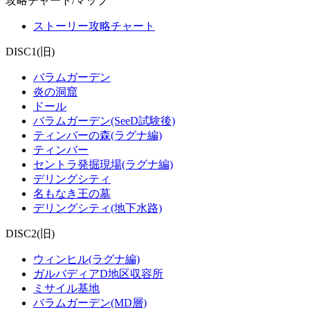
攻略チャート/マップ
ストーリー攻略チャート
DISC1(旧)
バラムガーデン
炎の洞窟
ドール
バラムガーデン(SeeD試験後)
ティンバーの森(ラグナ編)
ティンバー
セントラ発掘現場(ラグナ編)
デリングシティ
名もなき王の墓
デリングシティ(地下水路)
DISC2(旧)
ウィンヒル(ラグナ編)
ガルバディアD地区収容所
ミサイル基地
バラムガーデン(MD層)