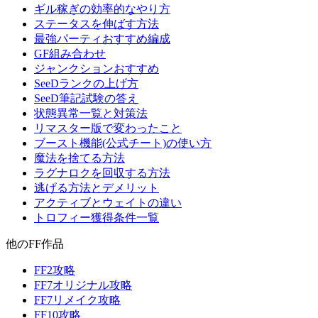
ギル稼ぎの効率的なやり方
ステータスを伸ばす方法
最強パーティおすすめ編成
GF組み合わせ
ジャンクションおすすめ
SeeDランクの上げ方
SeeD筆記試験の答え
状態異常一覧と対策法
リマスター版で変わったこと
ブースト機能(公式チート)の使い方
魔法を捨てる方法
ラグナロクを回収する方法
逃げる方法とデメリット
アクティブとウェイトの違い
トロフィー獲得条件一覧
他のFF作品
FF2攻略
FF7オリジナル攻略
FF7リメイク攻略
FF10攻略