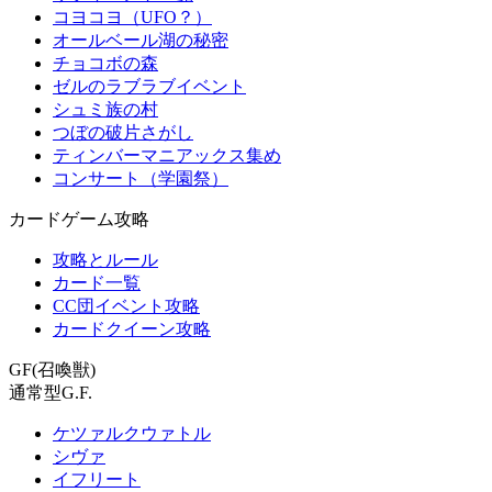
コヨコヨ（UFO？）
オールベール湖の秘密
チョコボの森
ゼルのラブラブイベント
シュミ族の村
つぼの破片さがし
ティンバーマニアックス集め
コンサート（学園祭）
カードゲーム攻略
攻略とルール
カード一覧
CC団イベント攻略
カードクイーン攻略
GF(召喚獣)
通常型G.F.
ケツァルクウァトル
シヴァ
イフリート