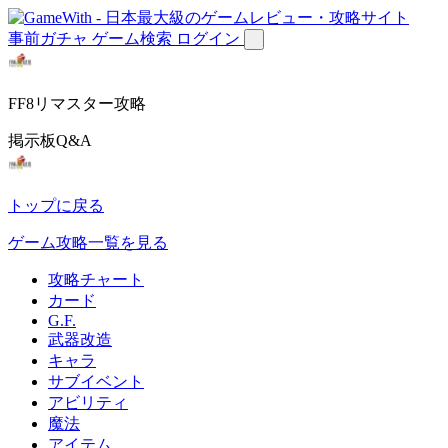
事前ガチャ
ゲーム検索
ログイン
FF8リマスター攻略
掲示板Q&A
トップに戻る
ゲーム攻略一覧を見る
攻略チャート
カード
G.F.
武器改造
キャラ
サブイベント
アビリティ
魔法
アイテム