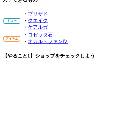
・
ブリザド
・
クエイク
ドロー
・
ケアルガ
・
ロゼッタ石
アイテム
・
オカルトファンⅣ
【やること1】ショップをチェックしよう