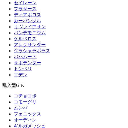
セイレーン
ブラザース
ディアボロス
カーバンクル
リヴァイアサン
パンデモニウム
ケルベロス
アレクサンダー
グラシャラボラス
バハムート
サボテンダー
トンベリ
エデン
乱入型G.F.
コチョコボ
コモーグリ
ムンバ
フェニックス
オーディン
ギルガメッシュ