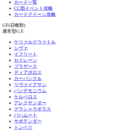
カード一覧
CC団イベント攻略
カードクイーン攻略
GF(召喚獣)
通常型G.F.
ケツァルクウァトル
シヴァ
イフリート
セイレーン
ブラザース
ディアボロス
カーバンクル
リヴァイアサン
パンデモニウム
ケルベロス
アレクサンダー
グラシャラボラス
バハムート
サボテンダー
トンベリ