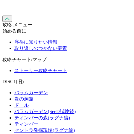
攻略 メニュー
始める前に
序盤に知りたい情報
取り返しのつかない要素
攻略チャート/マップ
ストーリー攻略チャート
DISC1(旧)
バラムガーデン
炎の洞窟
ドール
バラムガーデン(SeeD試験後)
ティンバーの森(ラグナ編)
ティンバー
セントラ発掘現場(ラグナ編)