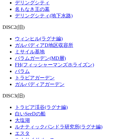
デリングシティ
名もなき王の墓
デリングシティ(地下水路)
DISC2(旧)
ウィンヒル(ラグナ編)
ガルバディアD地区収容所
ミサイル基地
バラムガーデン(MD層)
FH(フィッシャーマンズホライズン)
バラム
トラビアガーデン
ガルバディアガーデン
DISC3(旧)
トラビア渓谷(ラグナ編)
白いSeeDの船
大塩湖
ルナティックパンドラ研究所(ラグナ編)
エスタ