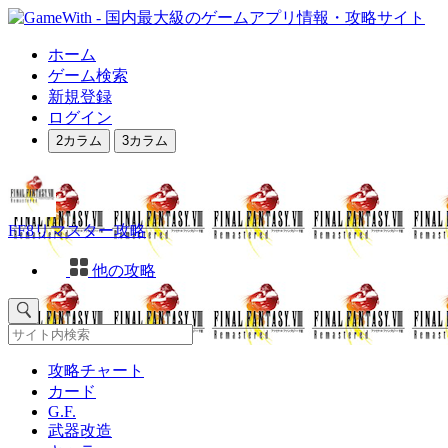
ホーム
ゲーム検索
新規登録
ログイン
2カラム
3カラム
FF8リマスター攻略
他の攻略
攻略チャート
カード
G.F.
武器改造