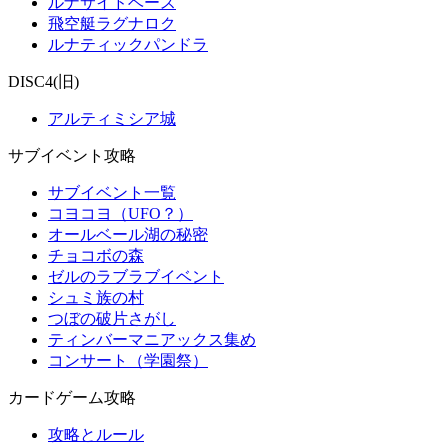
ルナサイドベース
飛空艇ラグナロク
ルナティックパンドラ
DISC4(旧)
アルティミシア城
サブイベント攻略
サブイベント一覧
コヨコヨ（UFO？）
オールベール湖の秘密
チョコボの森
ゼルのラブラブイベント
シュミ族の村
つぼの破片さがし
ティンバーマニアックス集め
コンサート（学園祭）
カードゲーム攻略
攻略とルール