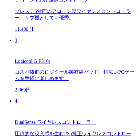
プレステ5対応のアローン製ワイヤレスコントローラ
ー。サブ機としても優秀。
11,480円
3
Logicool G F310r
コスパ抜群のロジクール製有線パッド。幅広いPCゲー
ムを手軽に楽しめます。
2,860円
4
DualSense ワイヤレスコントローラー
圧倒的な没入感を生むPS5純正ワイヤレスコントロー