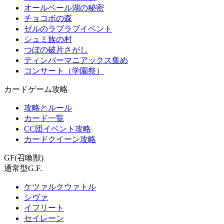
オールベール湖の秘密
チョコボの森
ゼルのラブラブイベント
シュミ族の村
つぼの破片さがし
ティンバーマニアックス集め
コンサート（学園祭）
カードゲーム攻略
攻略とルール
カード一覧
CC団イベント攻略
カードクイーン攻略
GF(召喚獣)
通常型G.F.
ケツァルクウァトル
シヴァ
イフリート
セイレーン