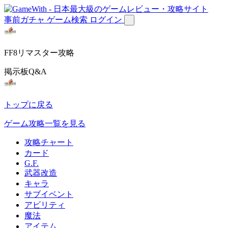
事前ガチャ
ゲーム検索
ログイン
FF8リマスター攻略
掲示板Q&A
トップに戻る
ゲーム攻略一覧を見る
攻略チャート
カード
G.F.
武器改造
キャラ
サブイベント
アビリティ
魔法
アイテム