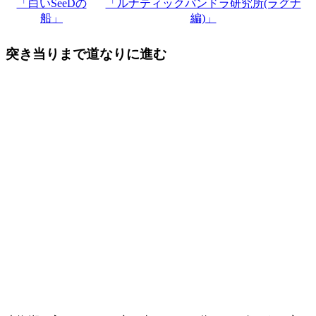
「白いSeeDの
「ルナティックパンドラ研究所(ラグナ
船」
編)」
突き当りまで道なりに進む