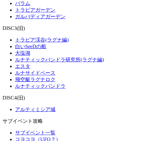
バラム
トラビアガーデン
ガルバディアガーデン
DISC3(旧)
トラビア渓谷(ラグナ編)
白いSeeDの船
大塩湖
ルナティックパンドラ研究所(ラグナ編)
エスタ
ルナサイドベース
飛空艇ラグナロク
ルナティックパンドラ
DISC4(旧)
アルティミシア城
サブイベント攻略
サブイベント一覧
コヨコヨ（UFO？）