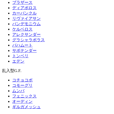
ブラザース
ディアボロス
カーバンクル
リヴァイアサン
パンデモニウム
ケルベロス
アレクサンダー
グラシャラボラス
バハムート
サボテンダー
トンベリ
エデン
乱入型G.F.
コチョコボ
コモーグリ
ムンバ
フェニックス
オーディン
ギルガメッシュ