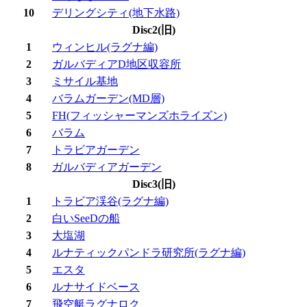
10
デリングシティ(地下水路)
Disc2(旧)
1
ウィンヒル(ラグナ編)
2
ガルバディアD地区収容所
3
ミサイル基地
4
バラムガーデン(MD層)
5
FH(フィッシャーマンズホライズン)
6
バラム
7
トラビアガーデン
8
ガルバディアガーデン
Disc3(旧)
1
トラビア渓谷(ラグナ編)
2
白いSeeDの船
3
大塩湖
4
ルナティックパンドラ研究所(ラグナ編)
5
エスタ
6
ルナサイドベース
7
飛空艇ラグナロク