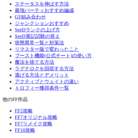
ステータスを伸ばす方法
最強パーティおすすめ編成
GF組み合わせ
ジャンクションおすすめ
SeeDランクの上げ方
SeeD筆記試験の答え
状態異常一覧と対策法
リマスター版で変わったこと
ブースト機能(公式チート)の使い方
魔法を捨てる方法
ラグナロクを回収する方法
逃げる方法とデメリット
アクティブとウェイトの違い
トロフィー獲得条件一覧
他のFF作品
FF2攻略
FF7オリジナル攻略
FF7リメイク攻略
FF10攻略