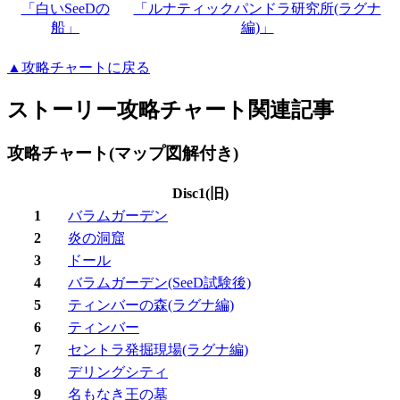
「白いSeeDの
「ルナティックパンドラ研究所(ラグナ
船」
編)」
▲攻略チャートに戻る
ストーリー攻略チャート関連記事
攻略チャート(マップ図解付き)
Disc1(旧)
1
バラムガーデン
2
炎の洞窟
3
ドール
4
バラムガーデン(SeeD試験後)
5
ティンバーの森(ラグナ編)
6
ティンバー
7
セントラ発掘現場(ラグナ編)
8
デリングシティ
9
名もなき王の墓