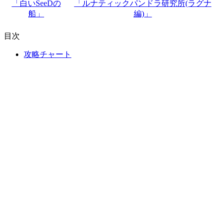
「白いSeeDの
「ルナティックパンドラ研究所(ラグナ
船」
編)」
目次
攻略チャート