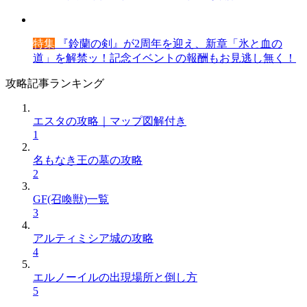
特集
『鈴蘭の剣』が2周年を迎え、新章「氷と血の
道」を解禁ッ！記念イベントの報酬もお見逃し無く！
攻略記事ランキング
エスタの攻略｜マップ図解付き
1
名もなき王の墓の攻略
2
GF(召喚獣)一覧
3
アルティミシア城の攻略
4
エルノーイルの出現場所と倒し方
5