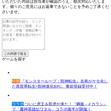
いただいた内容は担当者が確認のうえ、順次対応いたしま
す。個々のご意見にはお返事できないことを予めご了承くだ
さいませ。
ゲームを探す
特集
『モンスターループ：獣神転生』名将がケモ化し
た異世界転生×獣神進化RPG。事前登録受付中！
コラボ
ついに虎王＆影虎が来た！『鋼嵐 - メカラシ』
で「魔神英雄伝ワタル」コラボ後半が開催！