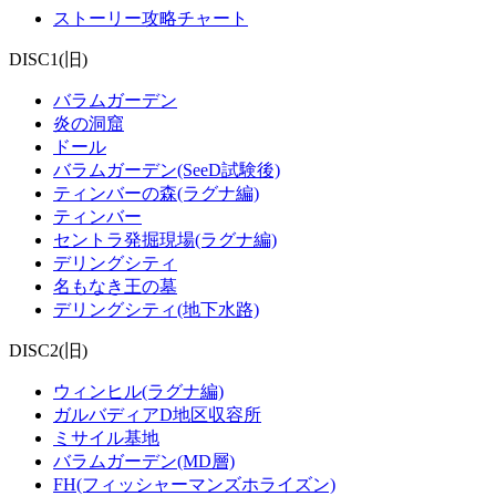
ストーリー攻略チャート
DISC1(旧)
バラムガーデン
炎の洞窟
ドール
バラムガーデン(SeeD試験後)
ティンバーの森(ラグナ編)
ティンバー
セントラ発掘現場(ラグナ編)
デリングシティ
名もなき王の墓
デリングシティ(地下水路)
DISC2(旧)
ウィンヒル(ラグナ編)
ガルバディアD地区収容所
ミサイル基地
バラムガーデン(MD層)
FH(フィッシャーマンズホライズン)