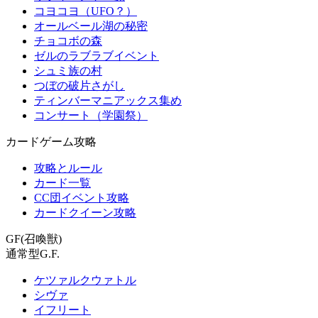
コヨコヨ（UFO？）
オールベール湖の秘密
チョコボの森
ゼルのラブラブイベント
シュミ族の村
つぼの破片さがし
ティンバーマニアックス集め
コンサート（学園祭）
カードゲーム攻略
攻略とルール
カード一覧
CC団イベント攻略
カードクイーン攻略
GF(召喚獣)
通常型G.F.
ケツァルクウァトル
シヴァ
イフリート