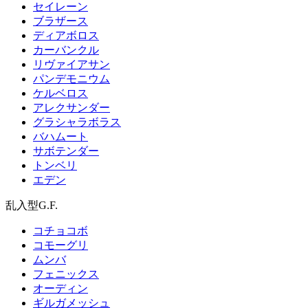
セイレーン
ブラザース
ディアボロス
カーバンクル
リヴァイアサン
パンデモニウム
ケルベロス
アレクサンダー
グラシャラボラス
バハムート
サボテンダー
トンベリ
エデン
乱入型G.F.
コチョコボ
コモーグリ
ムンバ
フェニックス
オーディン
ギルガメッシュ