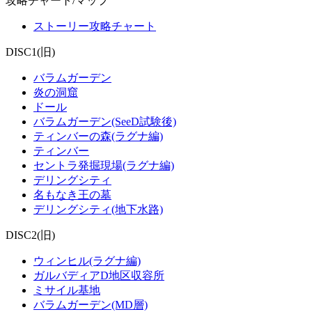
攻略チャート/マップ
ストーリー攻略チャート
DISC1(旧)
バラムガーデン
炎の洞窟
ドール
バラムガーデン(SeeD試験後)
ティンバーの森(ラグナ編)
ティンバー
セントラ発掘現場(ラグナ編)
デリングシティ
名もなき王の墓
デリングシティ(地下水路)
DISC2(旧)
ウィンヒル(ラグナ編)
ガルバディアD地区収容所
ミサイル基地
バラムガーデン(MD層)