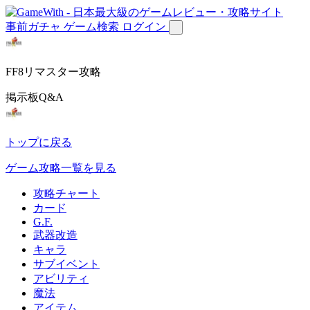
事前ガチャ
ゲーム検索
ログイン
FF8リマスター攻略
掲示板Q&A
トップに戻る
ゲーム攻略一覧を見る
攻略チャート
カード
G.F.
武器改造
キャラ
サブイベント
アビリティ
魔法
アイテム