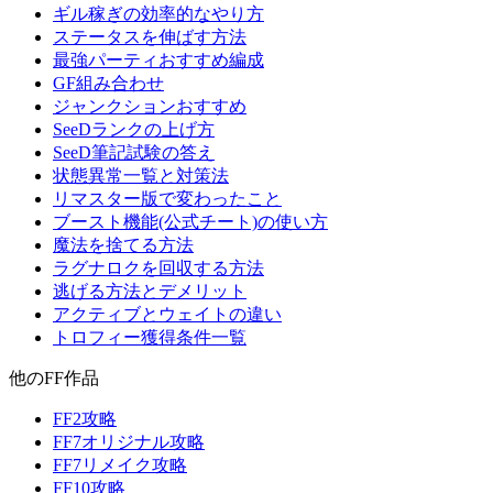
ギル稼ぎの効率的なやり方
ステータスを伸ばす方法
最強パーティおすすめ編成
GF組み合わせ
ジャンクションおすすめ
SeeDランクの上げ方
SeeD筆記試験の答え
状態異常一覧と対策法
リマスター版で変わったこと
ブースト機能(公式チート)の使い方
魔法を捨てる方法
ラグナロクを回収する方法
逃げる方法とデメリット
アクティブとウェイトの違い
トロフィー獲得条件一覧
他のFF作品
FF2攻略
FF7オリジナル攻略
FF7リメイク攻略
FF10攻略