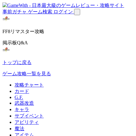
事前ガチャ
ゲーム検索
ログイン
FF8リマスター攻略
掲示板Q&A
トップに戻る
ゲーム攻略一覧を見る
攻略チャート
カード
G.F.
武器改造
キャラ
サブイベント
アビリティ
魔法
アイテム