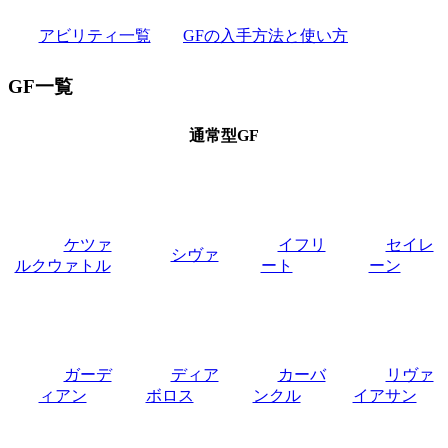
アビリティ一覧
GFの入手方法と使い方
GF一覧
通常型GF
ケツァ
イフリ
セイレ
シヴァ
ルクウァトル
ート
ーン
ガーデ
ディア
カーバ
リヴァ
ィアン
ボロス
ンクル
イアサン