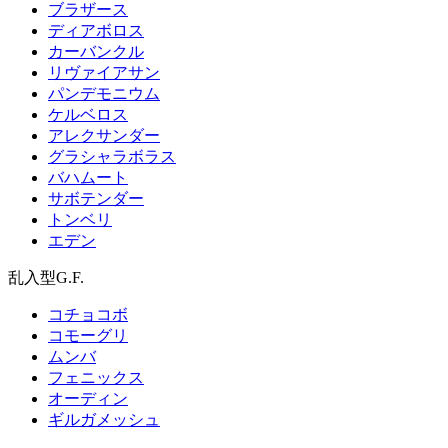
ブラザース
ディアボロス
カーバンクル
リヴァイアサン
パンデモニウム
ケルベロス
アレクサンダー
グラシャラボラス
バハムート
サボテンダー
トンベリ
エデン
乱入型G.F.
コチョコボ
コモーグリ
ムンバ
フェニックス
オーディン
ギルガメッシュ