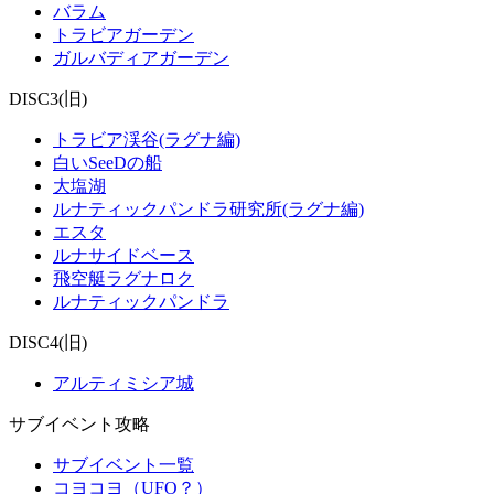
バラム
トラビアガーデン
ガルバディアガーデン
DISC3(旧)
トラビア渓谷(ラグナ編)
白いSeeDの船
大塩湖
ルナティックパンドラ研究所(ラグナ編)
エスタ
ルナサイドベース
飛空艇ラグナロク
ルナティックパンドラ
DISC4(旧)
アルティミシア城
サブイベント攻略
サブイベント一覧
コヨコヨ（UFO？）