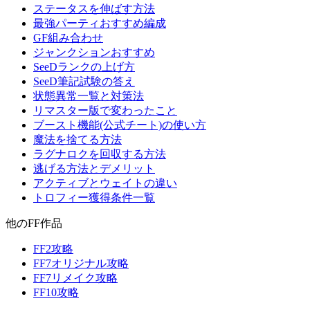
ステータスを伸ばす方法
最強パーティおすすめ編成
GF組み合わせ
ジャンクションおすすめ
SeeDランクの上げ方
SeeD筆記試験の答え
状態異常一覧と対策法
リマスター版で変わったこと
ブースト機能(公式チート)の使い方
魔法を捨てる方法
ラグナロクを回収する方法
逃げる方法とデメリット
アクティブとウェイトの違い
トロフィー獲得条件一覧
他のFF作品
FF2攻略
FF7オリジナル攻略
FF7リメイク攻略
FF10攻略