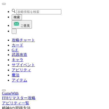
検索
ご意見
攻略チャート
カード
G.F.
武器改造
キャラ
サブイベント
アビリティ
魔法
アイテム
GameWith
FF8リマスター攻略
アビリティ一覧
精神Jの習得方法