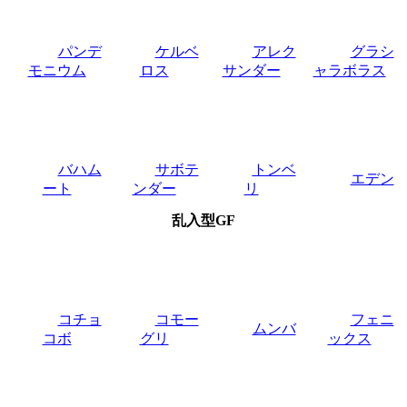
パンデ
ケルベ
アレク
グラシ
モニウム
ロス
サンダー
ャラボラス
バハム
サボテ
トンベ
エデン
ート
ンダー
リ
乱入型GF
コチョ
コモー
フェニ
ムンバ
コボ
グリ
ックス