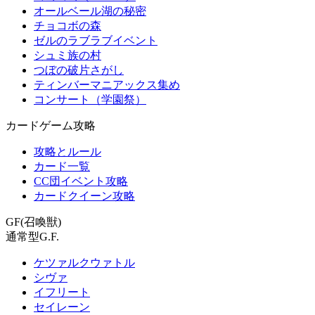
オールベール湖の秘密
チョコボの森
ゼルのラブラブイベント
シュミ族の村
つぼの破片さがし
ティンバーマニアックス集め
コンサート（学園祭）
カードゲーム攻略
攻略とルール
カード一覧
CC団イベント攻略
カードクイーン攻略
GF(召喚獣)
通常型G.F.
ケツァルクウァトル
シヴァ
イフリート
セイレーン