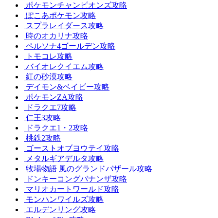
ポケモンチャンピオンズ攻略
ぽこあポケモン攻略
スプラレイダース攻略
時のオカリナ攻略
ペルソナ4ゴールデン攻略
トモコレ攻略
バイオレクイエム攻略
紅の砂漠攻略
デイモン&ベイビー攻略
ポケモンZA攻略
ドラクエ7攻略
仁王3攻略
ドラクエ1・2攻略
桃鉄2攻略
ゴーストオブヨウテイ攻略
メタルギアデルタ攻略
牧場物語 風のグランドバザール攻略
ドンキーコングバナンザ攻略
マリオカートワールド攻略
モンハンワイルズ攻略
エルデンリング攻略