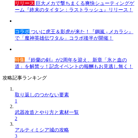
リリース
巨大メカで撃ちまくる爽快シューティングゲ
ーム『終末のタイタン：ラストラッシュ』リリース！
コラボ
ついに虎王＆影虎が来た！『鋼嵐 - メカラシ』
で「魔神英雄伝ワタル」コラボ後半が開催！
特集
『鈴蘭の剣』が2周年を迎え、新章「氷と血の
道」を解禁ッ！記念イベントの報酬もお見逃し無く！
攻略記事ランキング
取り返しのつかない要素
1
武器改造とやり方と素材一覧
2
アルティミシア城の攻略
3