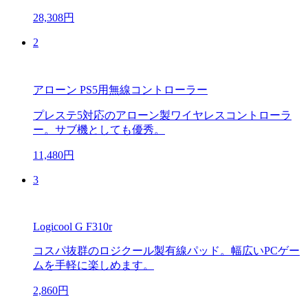
28,308円
2
アローン PS5用無線コントローラー
プレステ5対応のアローン製ワイヤレスコントローラ
ー。サブ機としても優秀。
11,480円
3
Logicool G F310r
コスパ抜群のロジクール製有線パッド。幅広いPCゲー
ムを手軽に楽しめます。
2,860円