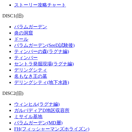
ストーリー攻略チャート
DISC1(旧)
バラムガーデン
炎の洞窟
ドール
バラムガーデン(SeeD試験後)
ティンバーの森(ラグナ編)
ティンバー
セントラ発掘現場(ラグナ編)
デリングシティ
名もなき王の墓
デリングシティ(地下水路)
DISC2(旧)
ウィンヒル(ラグナ編)
ガルバディアD地区収容所
ミサイル基地
バラムガーデン(MD層)
FH(フィッシャーマンズホライズン)