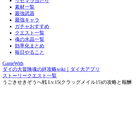
リセマラ当たり
素材一覧
最強武器
最強キャラ
ガチャおすすめ
クエスト一覧
魂の水晶一覧
効率化まとめ
毎日やること
GameWith
ダイの大冒険魂の絆攻略wiki｜ダイ大アプリ
ストーリークエスト一覧
うごきせきぞうへ戦 Lv.15(クラッグメイル15)の攻略と報酬