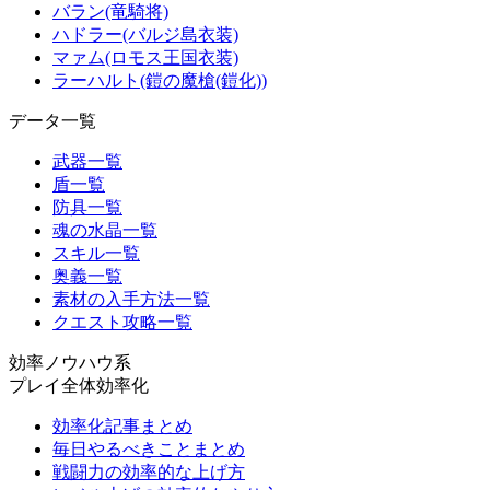
バラン(竜騎将)
ハドラー(バルジ島衣装)
マァム(ロモス王国衣装)
ラーハルト(鎧の魔槍(鎧化))
データ一覧
武器一覧
盾一覧
防具一覧
魂の水晶一覧
スキル一覧
奥義一覧
素材の入手方法一覧
クエスト攻略一覧
効率ノウハウ系
プレイ全体効率化
効率化記事まとめ
毎日やるべきことまとめ
戦闘力の効率的な上げ方