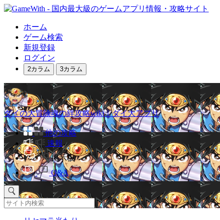
ホーム
ゲーム検索
新規登録
ログイン
2カラム
3カラム
ダイの大冒険魂の絆攻略wiki｜ダイ大アプリ
他の攻略
速報
掲示板
Q&A