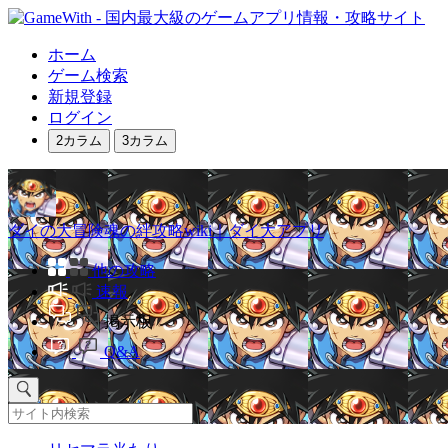
ホーム
ゲーム検索
新規登録
ログイン
2カラム
3カラム
ダイの大冒険魂の絆攻略wiki｜ダイ大アプリ
他の攻略
速報
掲示板
Q&A