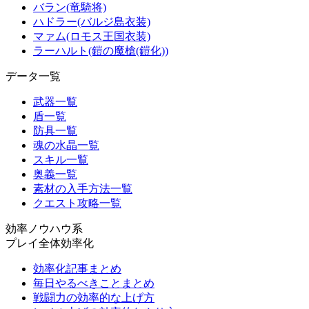
バラン(竜騎将)
ハドラー(バルジ島衣装)
マァム(ロモス王国衣装)
ラーハルト(鎧の魔槍(鎧化))
データ一覧
武器一覧
盾一覧
防具一覧
魂の水晶一覧
スキル一覧
奥義一覧
素材の入手方法一覧
クエスト攻略一覧
効率ノウハウ系
プレイ全体効率化
効率化記事まとめ
毎日やるべきことまとめ
戦闘力の効率的な上げ方