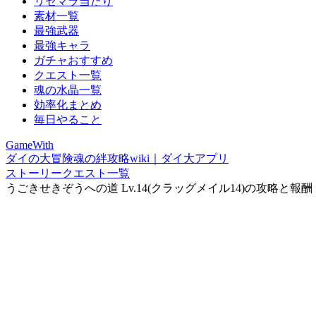
リセマラ当たり
素材一覧
最強武器
最強キャラ
ガチャおすすめ
クエスト一覧
魂の水晶一覧
効率化まとめ
毎日やること
GameWith
ダイの大冒険魂の絆攻略wiki｜ダイ大アプリ
ストーリークエスト一覧
うごきせきぞうへの道 Lv.14(クラッグメイル14)の攻略と報酬