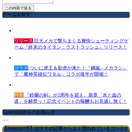
ゲームを探す
リリース
巨大メカで撃ちまくる爽快シューティングゲ
ーム『終末のタイタン：ラストラッシュ』リリース！
コラボ
ついに虎王＆影虎が来た！『鋼嵐 - メカラシ』
で「魔神英雄伝ワタル」コラボ後半が開催！
特集
『鈴蘭の剣』が2周年を迎え、新章「氷と血の
道」を解禁ッ！記念イベントの報酬もお見逃し無く！
GameWithからのお知らせ
【Amazon7月】おすすめ記事からよく買われているコントロ