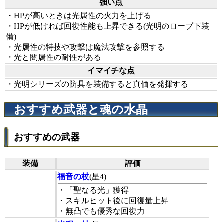
強い点
・HPが高いときは光属性の火力を上げる
・HPが低ければ回復性能も上昇できる(光明のローブ下装
備)
・光属性の特技や攻撃は魔法攻撃を参照する
・光と闇属性の耐性がある
イマイチな点
・光明シリーズの防具を装備すると真価を発揮する
おすすめ武器と魂の水晶
おすすめの武器
装備
評価
福音の杖
(星4)
・「聖なる光」獲得
・スキルヒット後に回復量上昇
・無凸でも優秀な回復力