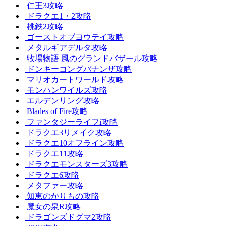
仁王3攻略
ドラクエ1・2攻略
桃鉄2攻略
ゴーストオブヨウテイ攻略
メタルギアデルタ攻略
牧場物語 風のグランドバザール攻略
ドンキーコングバナンザ攻略
マリオカートワールド攻略
モンハンワイルズ攻略
エルデンリング攻略
Blades of Fire攻略
ファンタジーライフi攻略
ドラクエ3リメイク攻略
ドラクエ10オフライン攻略
ドラクエ11攻略
ドラクエモンスターズ3攻略
ドラクエ6攻略
メタファー攻略
知恵のかりもの攻略
魔女の泉R攻略
ドラゴンズドグマ2攻略