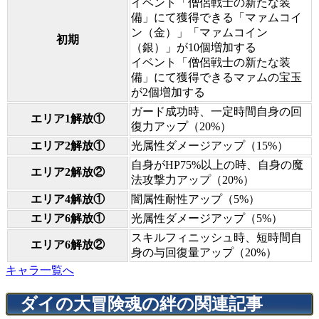
イベント「僧侶戦士の新たな装
備」にて獲得できる「マァムコイ
ン（金）」「マァムコイン
初期
（銀）」が10個増加する
イベント「僧侶戦士の新たな装
備」にて獲得できるマァムの宝玉
が2個増加する
ガード成功時、一定時間自身の回
エリア1解放①
復力アップ（20%）
エリア2解放①
光属性ダメージアップ（15%）
自身がHP75%以上の時、自身の魔
エリア2解放②
法攻撃力アップ（20%）
エリア4解放①
闇属性耐性アップ（5%）
エリア6解放①
光属性ダメージアップ（5%）
スキルフィニッシュ時、短時間自
エリア6解放②
身の与回復量アップ（20%）
キャラ一覧へ
ダイの大冒険魂の絆の関連記事