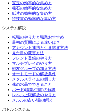
宝玉の効率的な集め方
秘石の効率的な集め方
紙片の効率的な集め方
特技書の効率的な集め方
システム解説
転職のやり方と職業おすすめ
最初の質問による違いは？
アカウント連携と引き継ぎ方法
見た目の変更方法
フレンド登録のやり方
マルチプレイのやり方
戦友グループの加入方法
オートモードの解放条件
メタルスライムの倒し方
魂の水晶でできること
ボード(職業/仲間)の解説
レベル上限解放のやり方
メルルの占い場の解説
バトルシステム