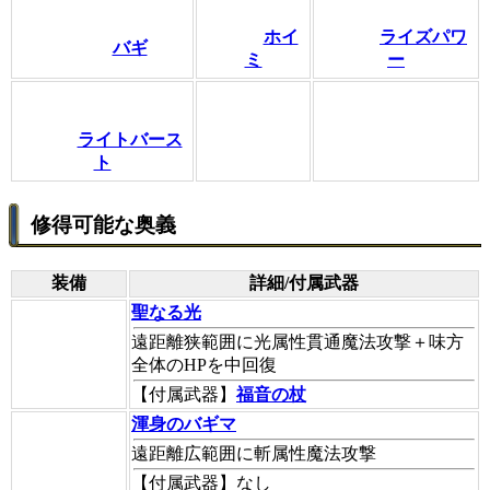
ホイ
ライズパワ
バギ
ミ
ー
ライトバース
ト
修得可能な奥義
装備
詳細/付属武器
聖なる光
遠距離狭範囲に光属性貫通魔法攻撃＋味方
全体のHPを中回復
【付属武器】
福音の杖
渾身のバギマ
遠距離広範囲に斬属性魔法攻撃
【付属武器】
なし