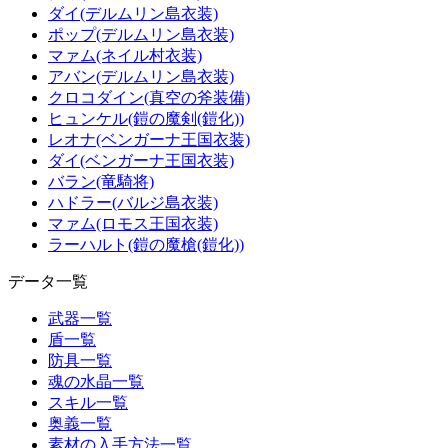
ダイ(デルムリン島衣装)
ポップ(デルムリン島衣装)
マァム(ネイル村衣装)
アバン(デルムリン島衣装)
クロコダイン(真空の斧装備)
ヒュンケル(鎧の魔剣(鎧化))
レオナ(ベンガーナ王国衣装)
ダイ(ベンガーナ王国衣装)
バラン(竜騎将)
ハドラー(バルジ島衣装)
マァム(ロモス王国衣装)
ラーハルト(鎧の魔槍(鎧化))
データ一覧
武器一覧
盾一覧
防具一覧
魂の水晶一覧
スキル一覧
奥義一覧
素材の入手方法一覧