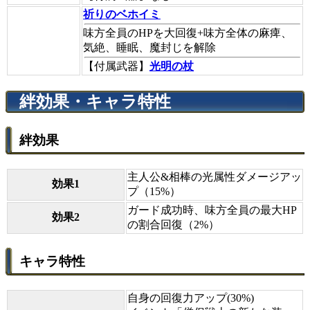
祈りのベホイミ
味方全員のHPを大回復+味方全体の麻痺、
気絶、睡眠、魔封じを解除
【付属武器】
光明の杖
絆効果・キャラ特性
絆効果
主人公&相棒の光属性ダメージアッ
効果1
プ（15%）
ガード成功時、味方全員の最大HP
効果2
の割合回復（2%）
キャラ特性
自身の回復力アップ(30%)