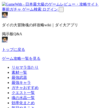
事前ガチャ
ゲーム検索
ログイン
ダイの大冒険魂の絆攻略wiki｜ダイ大アプリ
掲示板Q&A
トップに戻る
ゲーム攻略一覧を見る
リセマラ当たり
素材一覧
最強武器
最強キャラ
ガチャおすすめ
クエスト一覧
魂の水晶一覧
効率化まとめ
毎日やること