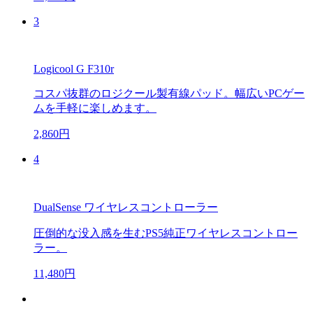
3
Logicool G F310r
コスパ抜群のロジクール製有線パッド。幅広いPCゲー
ムを手軽に楽しめます。
2,860円
4
DualSense ワイヤレスコントローラー
圧倒的な没入感を生むPS5純正ワイヤレスコントロー
ラー。
11,480円