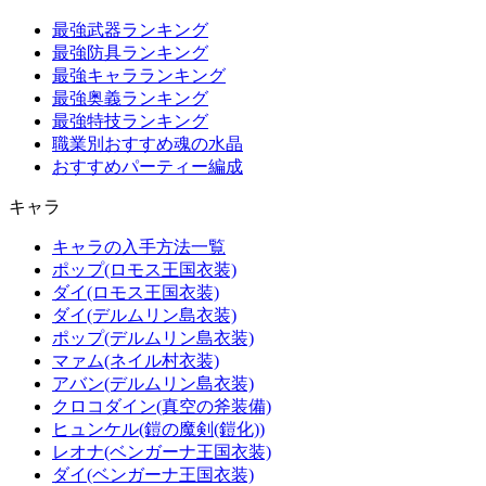
最強武器ランキング
最強防具ランキング
最強キャラランキング
最強奥義ランキング
最強特技ランキング
職業別おすすめ魂の水晶
おすすめパーティー編成
キャラ
キャラの入手方法一覧
ポップ(ロモス王国衣装)
ダイ(ロモス王国衣装)
ダイ(デルムリン島衣装)
ポップ(デルムリン島衣装)
マァム(ネイル村衣装)
アバン(デルムリン島衣装)
クロコダイン(真空の斧装備)
ヒュンケル(鎧の魔剣(鎧化))
レオナ(ベンガーナ王国衣装)
ダイ(ベンガーナ王国衣装)