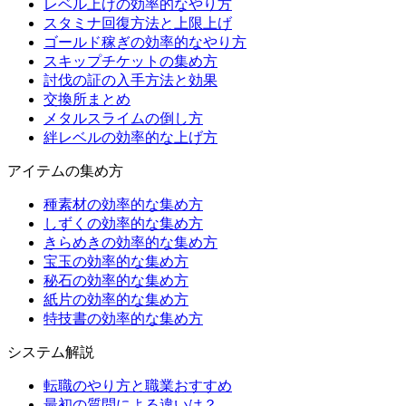
レベル上げの効率的なやり方
スタミナ回復方法と上限上げ
ゴールド稼ぎの効率的なやり方
スキップチケットの集め方
討伐の証の入手方法と効果
交換所まとめ
メタルスライムの倒し方
絆レベルの効率的な上げ方
アイテムの集め方
種素材の効率的な集め方
しずくの効率的な集め方
きらめきの効率的な集め方
宝玉の効率的な集め方
秘石の効率的な集め方
紙片の効率的な集め方
特技書の効率的な集め方
システム解説
転職のやり方と職業おすすめ
最初の質問による違いは？