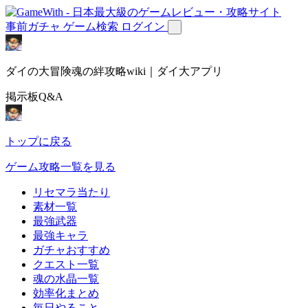
事前ガチャ
ゲーム検索
ログイン
ダイの大冒険魂の絆攻略wiki｜ダイ大アプリ
掲示板Q&A
トップに戻る
ゲーム攻略一覧を見る
リセマラ当たり
素材一覧
最強武器
最強キャラ
ガチャおすすめ
クエスト一覧
魂の水晶一覧
効率化まとめ
毎日やること