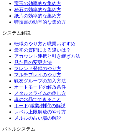
宝玉の効率的な集め方
秘石の効率的な集め方
紙片の効率的な集め方
特技書の効率的な集め方
システム解説
転職のやり方と職業おすすめ
最初の質問による違いは？
アカウント連携と引き継ぎ方法
見た目の変更方法
フレンド登録のやり方
マルチプレイのやり方
戦友グループの加入方法
オートモードの解放条件
メタルスライムの倒し方
魂の水晶でできること
ボード(職業/仲間)の解説
レベル上限解放のやり方
メルルの占い場の解説
バトルシステム