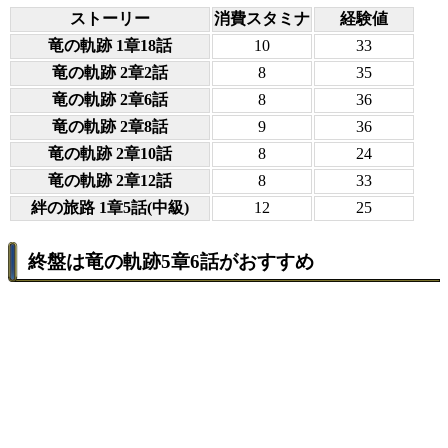
ストーリー
消費スタミナ
経験値
竜の軌跡 1章18話
10
33
竜の軌跡 2章2話
8
35
竜の軌跡 2章6話
8
36
竜の軌跡 2章8話
9
36
竜の軌跡 2章10話
8
24
竜の軌跡 2章12話
8
33
絆の旅路 1章5話(中級)
12
25
終盤は竜の軌跡5章6話がおすすめ