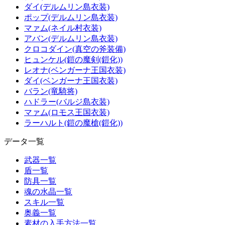
ダイ(デルムリン島衣装)
ポップ(デルムリン島衣装)
マァム(ネイル村衣装)
アバン(デルムリン島衣装)
クロコダイン(真空の斧装備)
ヒュンケル(鎧の魔剣(鎧化))
レオナ(ベンガーナ王国衣装)
ダイ(ベンガーナ王国衣装)
バラン(竜騎将)
ハドラー(バルジ島衣装)
マァム(ロモス王国衣装)
ラーハルト(鎧の魔槍(鎧化))
データ一覧
武器一覧
盾一覧
防具一覧
魂の水晶一覧
スキル一覧
奥義一覧
素材の入手方法一覧