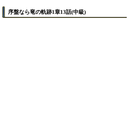
序盤なら竜の軌跡1章13話(中級)