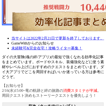
当サイトは2022年2月21日で更新を終了しております。
GameWithからのお知らせ
未経験可&完全在宅！攻略ライター募集！
ダイの大冒険(魂の絆/アプリ)の最短で強くなれる効率化記事
をまとめています。ボードやスキル、装備強化などに使う素
材やレベル上げにおすすめのクエストをまとめています。ダ
イ大アプリでどこを周回すればいいか迷っている方は参考に
どうぞ。
【お知らせ】
2/16(水)15:00~竜の軌跡と絆の旅路の
消費スタミナが半減
。
周回クエスト決めもストーリークエストを優先しよう！