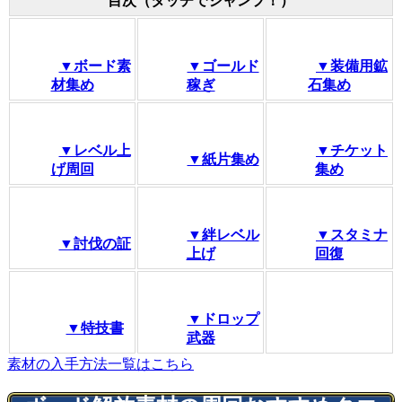
目次（タッチでジャンプ！）
▼ボード素
▼ゴールド
▼装備用鉱
材集め
稼ぎ
石集め
▼レベル上
▼チケット
▼紙片集め
げ周回
集め
▼絆レベル
▼スタミナ
▼討伐の証
上げ
回復
▼ドロップ
▼特技書
武器
素材の入手方法一覧はこちら