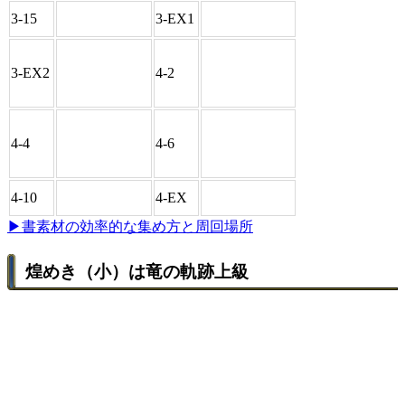
3-15
3-EX1
3-EX2
4-2
4-4
4-6
4-10
4-EX
▶︎書素材の効率的な集め方と周回場所
煌めき（小）は竜の軌跡上級