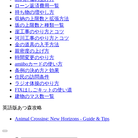
ローン返済費用一覧
持ち物の増やし方
収納の上限数と拡張方法
坂の上限数と種類一覧
崖工事のやり方とコツ
河川工事のやり方とコツ
金の道具の入手方法
親密度の上げ方
時間変更のやり方
amiiboカードの使い方
条例の決め方と効果
住民の訪問条件
ラジオ体操のやり方
FIXはしごキットの使い道
建物のマス数一覧
英語版あつ森攻略
Animal Crossing: New Horizons - Guide & Tips