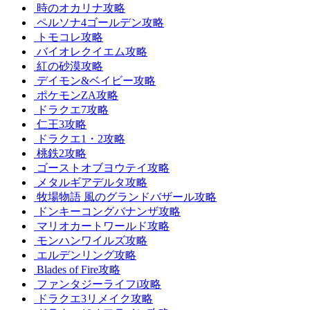
時のオカリナ攻略
ペルソナ4ゴールデン攻略
トモコレ攻略
バイオレクイエム攻略
紅の砂漠攻略
デイモン&ベイビー攻略
ポケモンZA攻略
ドラクエ7攻略
仁王3攻略
ドラクエ1・2攻略
桃鉄2攻略
ゴーストオブヨウテイ攻略
メタルギアデルタ攻略
牧場物語 風のグランドバザール攻略
ドンキーコングバナンザ攻略
マリオカートワールド攻略
モンハンワイルズ攻略
エルデンリング攻略
Blades of Fire攻略
ファンタジーライフi攻略
ドラクエ3リメイク攻略