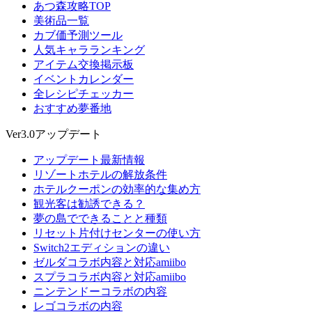
あつ森攻略TOP
美術品一覧
カブ価予測ツール
人気キャラランキング
アイテム交換掲示板
イベントカレンダー
全レシピチェッカー
おすすめ夢番地
Ver3.0アップデート
アップデート最新情報
リゾートホテルの解放条件
ホテルクーポンの効率的な集め方
観光客は勧誘できる？
夢の島でできることと種類
リセット片付けセンターの使い方
Switch2エディションの違い
ゼルダコラボ内容と対応amiibo
スプラコラボ内容と対応amiibo
ニンテンドーコラボの内容
レゴコラボの内容