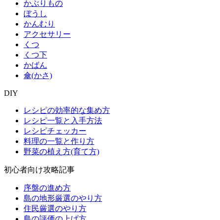
かぶりもの
ぼうし
かんむり
アクセサリー
くつ
くつ下
かばん
傘(かさ)
DIY
レシピの効率的な集め方
レシピ一覧と入手方法
レシピチェッカー
料理の一覧と作り方
野菜の植え方(育て方)
初心者向け攻略記事
序盤の進め方
島の地形厳選のやり方
住民厳選のやり方
島の評価の上げ方