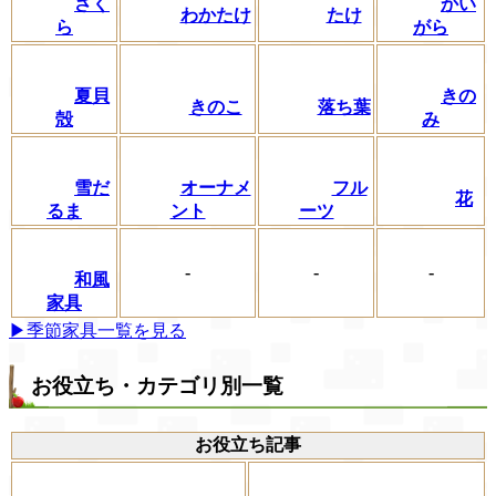
さく
かい
わかたけ
たけ
ら
がら
夏貝
きの
きのこ
落ち葉
殻
み
フル
雪だ
オーナメ
花
ーツ
るま
ント
-
-
-
和風
家具
▶季節家具一覧を見る
お役立ち・カテゴリ別一覧
お役立ち記事