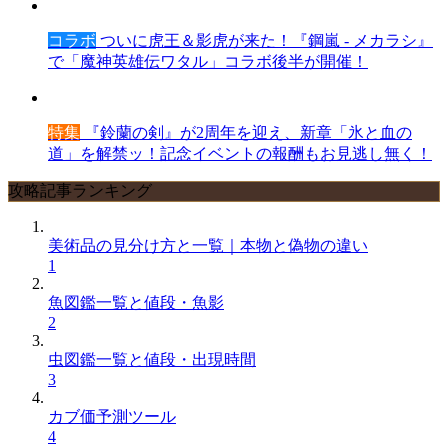
コラボ
ついに虎王＆影虎が来た！『鋼嵐 - メカラシ』
で「魔神英雄伝ワタル」コラボ後半が開催！
特集
『鈴蘭の剣』が2周年を迎え、新章「氷と血の
道」を解禁ッ！記念イベントの報酬もお見逃し無く！
攻略記事ランキング
美術品の見分け方と一覧｜本物と偽物の違い
1
魚図鑑一覧と値段・魚影
2
虫図鑑一覧と値段・出現時間
3
カブ価予測ツール
4