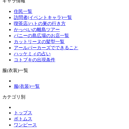
キャラ情報
住民一覧
訪問者(イベントキャラ)一覧
喫茶店/ハトの巣の行き方
かっぺいの離島ツアー
パニーの島広場のお店一覧
カットリーヌの髪型一覧
アールパーカーズでできること
ハッケミィの占い
コトブキの出現条件
服(衣装)一覧
服(衣装)一覧
カテゴリ別
トップス
ボトムス
ワンピース