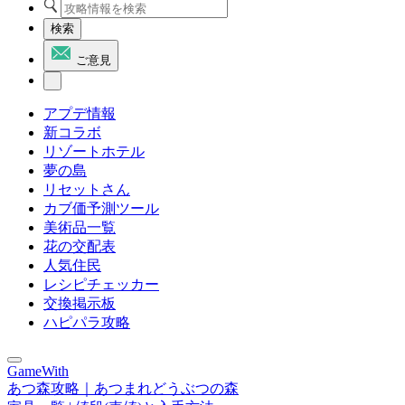
検索
ご意見
アプデ情報
新コラボ
リゾートホテル
夢の島
リセットさん
カブ価予測ツール
美術品一覧
花の交配表
人気住民
レシピチェッカー
交換掲示板
ハピパラ攻略
GameWith
あつ森攻略｜あつまれどうぶつの森