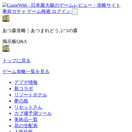
事前ガチャ
ゲーム検索
ログイン
あつ森攻略｜あつまれどうぶつの森
掲示板Q&A
トップに戻る
ゲーム攻略一覧を見る
アプデ情報
新コラボ
リゾートホテル
夢の島
リセットさん
カブ価予測ツール
美術品一覧
花の交配表
人気住民