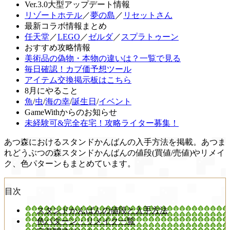
Ver.3.0大型アップデート情報
リゾートホテル
／
夢の島
／
リセットさん
最新コラボ情報まとめ
任天堂
／
LEGO
／
ゼルダ
／
スプラトゥーン
おすすめ攻略情報
美術品の偽物・本物の違いは？一覧で見る
毎日確認！カブ価予想ツール
アイテム交換掲示板はこちら
8月にやること
魚
/
虫
/
海の幸
/
誕生日
/
イベント
GameWithからのお知らせ
未経験可&完全在宅！攻略ライター募集！
あつ森におけるスタンドかんばんの入手方法を掲載。あつま
れどうぶつの森スタンドかんばんの値段(買値/売値)やリメイ
ク、色パターンもまとめています。
目次
スタンドかんばんの値段と入手方法
色パターン・リメイク一覧