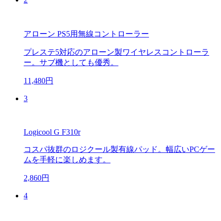
アローン PS5用無線コントローラー
プレステ5対応のアローン製ワイヤレスコントローラ
ー。サブ機としても優秀。
11,480円
3
Logicool G F310r
コスパ抜群のロジクール製有線パッド。幅広いPCゲー
ムを手軽に楽しめます。
2,860円
4