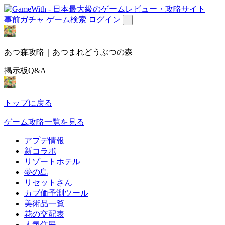
事前ガチャ
ゲーム検索
ログイン
あつ森攻略｜あつまれどうぶつの森
掲示板Q&A
トップに戻る
ゲーム攻略一覧を見る
アプデ情報
新コラボ
リゾートホテル
夢の島
リセットさん
カブ価予測ツール
美術品一覧
花の交配表
人気住民