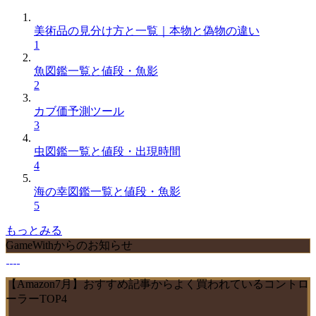
美術品の見分け方と一覧｜本物と偽物の違い
1
魚図鑑一覧と値段・魚影
2
カブ価予測ツール
3
虫図鑑一覧と値段・出現時間
4
海の幸図鑑一覧と値段・魚影
5
もっとみる
GameWithからのお知らせ
【Amazon7月】おすすめ記事からよく買われているコントロ
ーラーTOP4