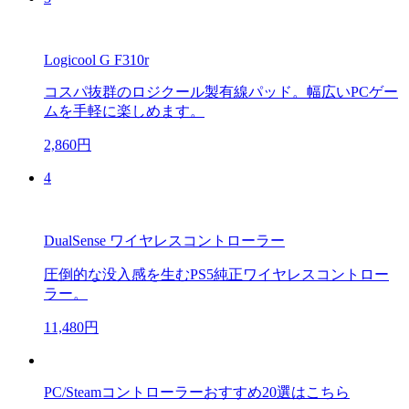
Logicool G F310r
コスパ抜群のロジクール製有線パッド。幅広いPCゲー
ムを手軽に楽しめます。
2,860円
4
DualSense ワイヤレスコントローラー
圧倒的な没入感を生むPS5純正ワイヤレスコントロー
ラー。
11,480円
PC/Steamコントローラーおすすめ20選はこちら