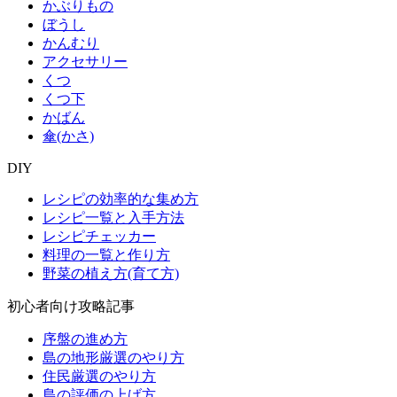
かぶりもの
ぼうし
かんむり
アクセサリー
くつ
くつ下
かばん
傘(かさ)
DIY
レシピの効率的な集め方
レシピ一覧と入手方法
レシピチェッカー
料理の一覧と作り方
野菜の植え方(育て方)
初心者向け攻略記事
序盤の進め方
島の地形厳選のやり方
住民厳選のやり方
島の評価の上げ方