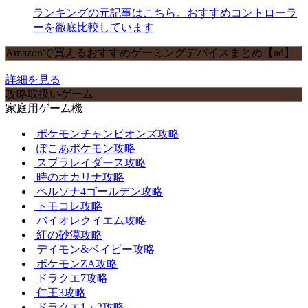
ランキングの元記事はこちら。おすすめコントローラ
ーを徹底比較しています
Amazonで買えるおすすめゲーミングデバイスまとめ【ad】
詳細を見る
攻略取扱いゲーム
家庭用ゲーム機
ポケモンチャンピオンズ攻略
ぽこあポケモン攻略
スプラレイダース攻略
時のオカリナ攻略
ペルソナ4ゴールデン攻略
トモコレ攻略
バイオレクイエム攻略
紅の砂漠攻略
デイモン&ベイビー攻略
ポケモンZA攻略
ドラクエ7攻略
仁王3攻略
ドラクエ1・2攻略