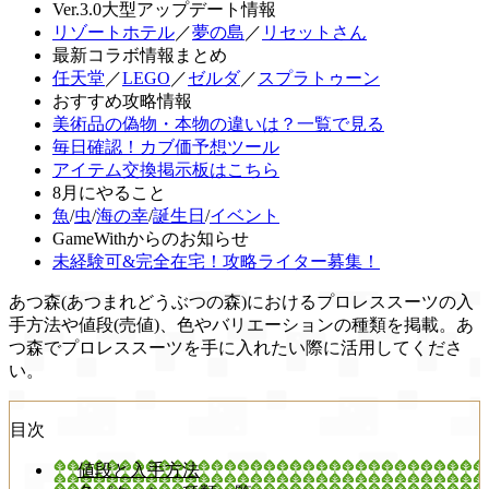
Ver.3.0大型アップデート情報
リゾートホテル
／
夢の島
／
リセットさん
最新コラボ情報まとめ
任天堂
／
LEGO
／
ゼルダ
／
スプラトゥーン
おすすめ攻略情報
美術品の偽物・本物の違いは？一覧で見る
毎日確認！カブ価予想ツール
アイテム交換掲示板はこちら
8月にやること
魚
/
虫
/
海の幸
/
誕生日
/
イベント
GameWithからのお知らせ
未経験可&完全在宅！攻略ライター募集！
あつ森(あつまれどうぶつの森)におけるプロレススーツの入
手方法や値段(売値)、色やバリエーションの種類を掲載。あ
つ森でプロレススーツを手に入れたい際に活用してくださ
い。
目次
値段と入手方法