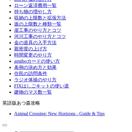
ローン返済費用一覧
持ち物の増やし方
収納の上限数と拡張方法
坂の上限数と種類一覧
崖工事のやり方とコツ
河川工事のやり方とコツ
金の道具の入手方法
親密度の上げ方
時間変更のやり方
amiiboカードの使い方
条例の決め方と効果
住民の訪問条件
ラジオ体操のやり方
FIXはしごキットの使い道
建物のマス数一覧
英語版あつ森攻略
Animal Crossing: New Horizons - Guide & Tips