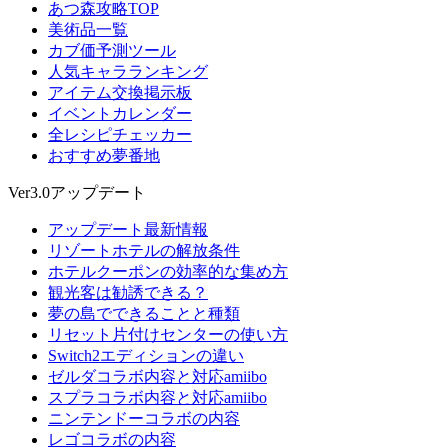
あつ森攻略TOP
美術品一覧
カブ価予測ツール
人気キャラランキング
アイテム交換掲示板
イベントカレンダー
全レシピチェッカー
おすすめ夢番地
Ver3.0アップデート
アップデート最新情報
リゾートホテルの解放条件
ホテルクーポンの効率的な集め方
観光客は勧誘できる？
夢の島でできることと種類
リセット片付けセンターの使い方
Switch2エディションの違い
ゼルダコラボ内容と対応amiibo
スプラコラボ内容と対応amiibo
ニンテンドーコラボの内容
レゴコラボの内容