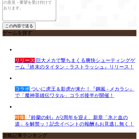
ゲームを探す
リリース
巨大メカで撃ちまくる爽快シューティングゲ
ーム『終末のタイタン：ラストラッシュ』リリース！
コラボ
ついに虎王＆影虎が来た！『鋼嵐 - メカラシ』
で「魔神英雄伝ワタル」コラボ後半が開催！
特集
『鈴蘭の剣』が2周年を迎え、新章「氷と血の
道」を解禁ッ！記念イベントの報酬もお見逃し無く！
攻略記事ランキング