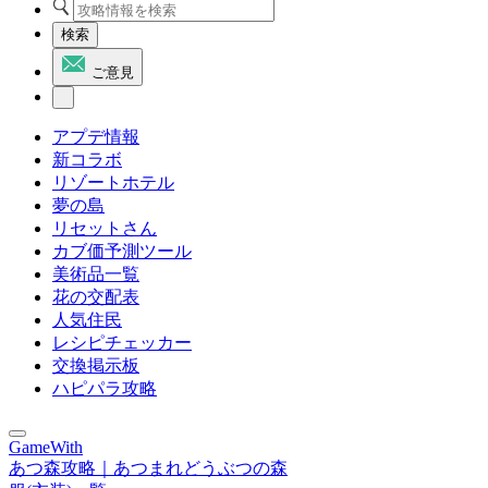
検索
ご意見
アプデ情報
新コラボ
リゾートホテル
夢の島
リセットさん
カブ価予測ツール
美術品一覧
花の交配表
人気住民
レシピチェッカー
交換掲示板
ハピパラ攻略
GameWith
あつ森攻略｜あつまれどうぶつの森