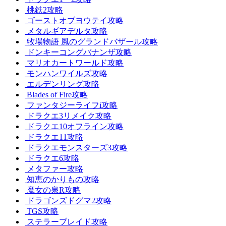
桃鉄2攻略
ゴーストオブヨウテイ攻略
メタルギアデルタ攻略
牧場物語 風のグランドバザール攻略
ドンキーコングバナンザ攻略
マリオカートワールド攻略
モンハンワイルズ攻略
エルデンリング攻略
Blades of Fire攻略
ファンタジーライフi攻略
ドラクエ3リメイク攻略
ドラクエ10オフライン攻略
ドラクエ11攻略
ドラクエモンスターズ3攻略
ドラクエ6攻略
メタファー攻略
知恵のかりもの攻略
魔女の泉R攻略
ドラゴンズドグマ2攻略
TGS攻略
ステラーブレイド攻略