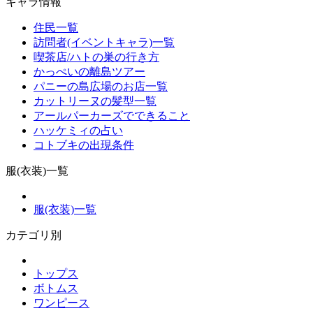
キャラ情報
住民一覧
訪問者(イベントキャラ)一覧
喫茶店/ハトの巣の行き方
かっぺいの離島ツアー
パニーの島広場のお店一覧
カットリーヌの髪型一覧
アールパーカーズでできること
ハッケミィの占い
コトブキの出現条件
服(衣装)一覧
服(衣装)一覧
カテゴリ別
トップス
ボトムス
ワンピース