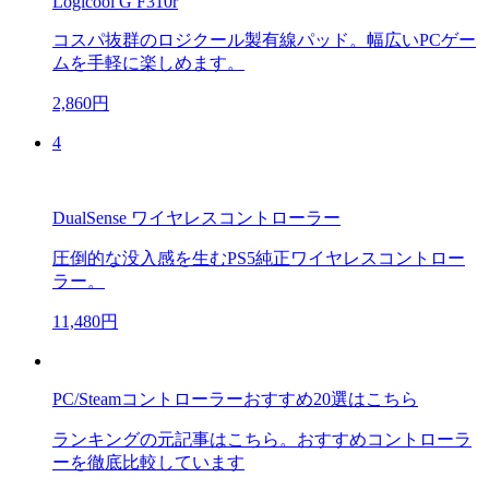
Logicool G F310r
コスパ抜群のロジクール製有線パッド。幅広いPCゲー
ムを手軽に楽しめます。
2,860円
4
DualSense ワイヤレスコントローラー
圧倒的な没入感を生むPS5純正ワイヤレスコントロー
ラー。
11,480円
PC/Steamコントローラーおすすめ20選はこちら
ランキングの元記事はこちら。おすすめコントローラ
ーを徹底比較しています