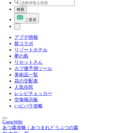
検索
ご意見
アプデ情報
新コラボ
リゾートホテル
夢の島
リセットさん
カブ価予測ツール
美術品一覧
花の交配表
人気住民
レシピチェッカー
交換掲示板
ハピパラ攻略
GameWith
あつ森攻略｜あつまれどうぶつの森