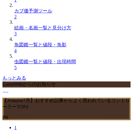
カブ価予測ツール
2
絵画・名画一覧と見分け方
3
魚図鑑一覧と値段・魚影
4
虫図鑑一覧と値段・出現時間
5
もっとみる
GameWithからのお知らせ
【Amazon7月】おすすめ記事からよく買われているコントロ
ーラーTOP4
PR
1