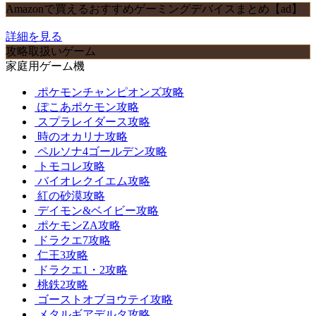
Amazonで買えるおすすめゲーミングデバイスまとめ【ad】
詳細を見る
攻略取扱いゲーム
家庭用ゲーム機
ポケモンチャンピオンズ攻略
ぽこあポケモン攻略
スプラレイダース攻略
時のオカリナ攻略
ペルソナ4ゴールデン攻略
トモコレ攻略
バイオレクイエム攻略
紅の砂漠攻略
デイモン&ベイビー攻略
ポケモンZA攻略
ドラクエ7攻略
仁王3攻略
ドラクエ1・2攻略
桃鉄2攻略
ゴーストオブヨウテイ攻略
メタルギアデルタ攻略