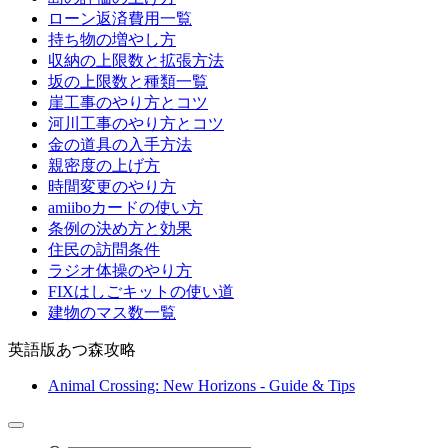
ローン返済費用一覧
持ち物の増やし方
収納の上限数と拡張方法
坂の上限数と種類一覧
崖工事のやり方とコツ
河川工事のやり方とコツ
金の道具の入手方法
親密度の上げ方
時間変更のやり方
amiiboカードの使い方
条例の決め方と効果
住民の訪問条件
ラジオ体操のやり方
FIXはしごキットの使い道
建物のマス数一覧
英語版あつ森攻略
Animal Crossing: New Horizons - Guide & Tips