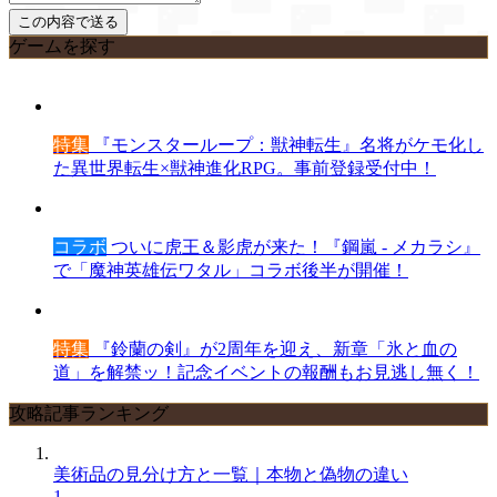
ゲームを探す
特集
『モンスターループ：獣神転生』名将がケモ化し
た異世界転生×獣神進化RPG。事前登録受付中！
コラボ
ついに虎王＆影虎が来た！『鋼嵐 - メカラシ』
で「魔神英雄伝ワタル」コラボ後半が開催！
特集
『鈴蘭の剣』が2周年を迎え、新章「氷と血の
道」を解禁ッ！記念イベントの報酬もお見逃し無く！
攻略記事ランキング
美術品の見分け方と一覧｜本物と偽物の違い
1