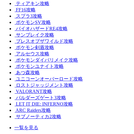
ティアキン攻略
FF16攻略
スプラ3攻略
ポケモンSV攻略
バイオハザードRE4攻略
サンブレイク攻略
ブレスオブザワイルド攻略
ポケモン剣盾攻略
アルセウス攻略
ポケモンダイパリメイク攻略
ポケモンユナイト攻略
あつ森攻略
ユニコーンオーバーロード攻略
ロストジャッジメント攻略
VALORANT攻略
バルダーズゲート3攻略
LET IT DIE: INFERNO攻略
ARC Raiders攻略
サブノーティカ2攻略
一覧を見る