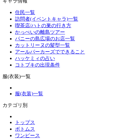
キャラ情報
住民一覧
訪問者(イベントキャラ)一覧
喫茶店/ハトの巣の行き方
かっぺいの離島ツアー
パニーの島広場のお店一覧
カットリーヌの髪型一覧
アールパーカーズでできること
ハッケミィの占い
コトブキの出現条件
服(衣装)一覧
服(衣装)一覧
カテゴリ別
トップス
ボトムス
ワンピース