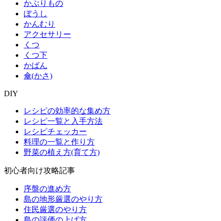
かぶりもの
ぼうし
かんむり
アクセサリー
くつ
くつ下
かばん
傘(かさ)
DIY
レシピの効率的な集め方
レシピ一覧と入手方法
レシピチェッカー
料理の一覧と作り方
野菜の植え方(育て方)
初心者向け攻略記事
序盤の進め方
島の地形厳選のやり方
住民厳選のやり方
島の評価の上げ方