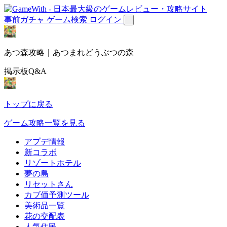
事前ガチャ
ゲーム検索
ログイン
あつ森攻略｜あつまれどうぶつの森
掲示板Q&A
トップに戻る
ゲーム攻略一覧を見る
アプデ情報
新コラボ
リゾートホテル
夢の島
リセットさん
カブ価予測ツール
美術品一覧
花の交配表
人気住民