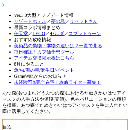
Ver.3.0大型アップデート情報
リゾートホテル
／
夢の島
／
リセットさん
最新コラボ情報まとめ
任天堂
／
LEGO
／
ゼルダ
／
スプラトゥーン
おすすめ攻略情報
美術品の偽物・本物の違いは？一覧で見る
毎日確認！カブ価予想ツール
アイテム交換掲示板はこちら
8月にやること
魚
/
虫
/
海の幸
/
誕生日
/
イベント
GameWithからのお知らせ
未経験可&完全在宅！攻略ライター募集！
あつ森(あつまれどうぶつの森)におけるたぬきかいはつアイ
マスクの入手方法や値段(売値)、色やバリエーションの種類
を掲載。あつ森でたぬきかいはつアイマスクを手に入れたい
際に活用してください。
目次