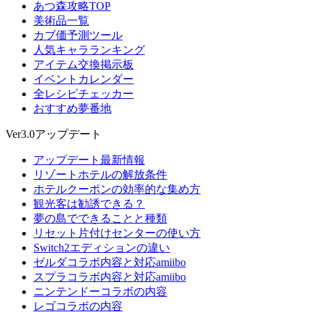
あつ森攻略TOP
美術品一覧
カブ価予測ツール
人気キャラランキング
アイテム交換掲示板
イベントカレンダー
全レシピチェッカー
おすすめ夢番地
Ver3.0アップデート
アップデート最新情報
リゾートホテルの解放条件
ホテルクーポンの効率的な集め方
観光客は勧誘できる？
夢の島でできることと種類
リセット片付けセンターの使い方
Switch2エディションの違い
ゼルダコラボ内容と対応amiibo
スプラコラボ内容と対応amiibo
ニンテンドーコラボの内容
レゴコラボの内容