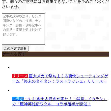
す。個々のご意見にはお返事できないことを予めご了承くだ
さいませ。
ゲームを探す
リリース
巨大メカで撃ちまくる爽快シューティングゲ
ーム『終末のタイタン：ラストラッシュ』リリース！
コラボ
ついに虎王＆影虎が来た！『鋼嵐 - メカラシ』
で「魔神英雄伝ワタル」コラボ後半が開催！