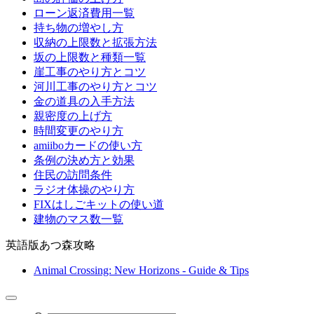
ローン返済費用一覧
持ち物の増やし方
収納の上限数と拡張方法
坂の上限数と種類一覧
崖工事のやり方とコツ
河川工事のやり方とコツ
金の道具の入手方法
親密度の上げ方
時間変更のやり方
amiiboカードの使い方
条例の決め方と効果
住民の訪問条件
ラジオ体操のやり方
FIXはしごキットの使い道
建物のマス数一覧
英語版あつ森攻略
Animal Crossing: New Horizons - Guide & Tips