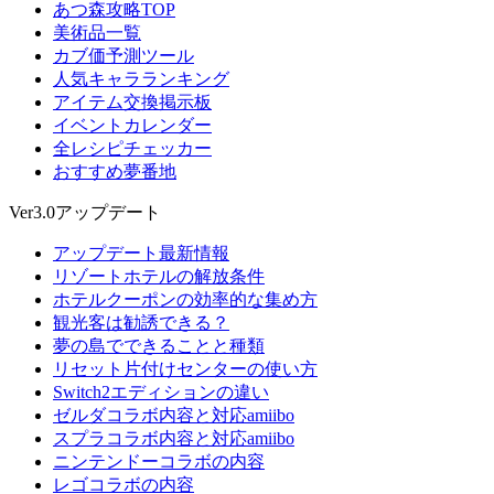
あつ森攻略TOP
美術品一覧
カブ価予測ツール
人気キャラランキング
アイテム交換掲示板
イベントカレンダー
全レシピチェッカー
おすすめ夢番地
Ver3.0アップデート
アップデート最新情報
リゾートホテルの解放条件
ホテルクーポンの効率的な集め方
観光客は勧誘できる？
夢の島でできることと種類
リセット片付けセンターの使い方
Switch2エディションの違い
ゼルダコラボ内容と対応amiibo
スプラコラボ内容と対応amiibo
ニンテンドーコラボの内容
レゴコラボの内容