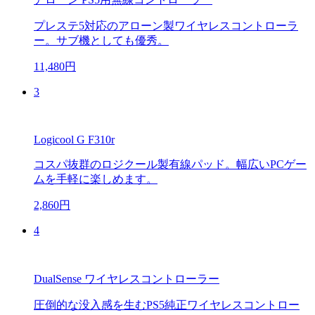
プレステ5対応のアローン製ワイヤレスコントローラ
ー。サブ機としても優秀。
11,480円
3
Logicool G F310r
コスパ抜群のロジクール製有線パッド。幅広いPCゲー
ムを手軽に楽しめます。
2,860円
4
DualSense ワイヤレスコントローラー
圧倒的な没入感を生むPS5純正ワイヤレスコントロー