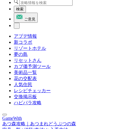
検索
ご意見
アプデ情報
新コラボ
リゾートホテル
夢の島
リセットさん
カブ価予測ツール
美術品一覧
花の交配表
人気住民
レシピチェッカー
交換掲示板
ハピパラ攻略
GameWith
あつ森攻略｜あつまれどうぶつの森