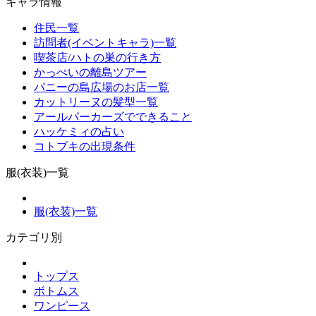
キャラ情報
住民一覧
訪問者(イベントキャラ)一覧
喫茶店/ハトの巣の行き方
かっぺいの離島ツアー
パニーの島広場のお店一覧
カットリーヌの髪型一覧
アールパーカーズでできること
ハッケミィの占い
コトブキの出現条件
服(衣装)一覧
服(衣装)一覧
カテゴリ別
トップス
ボトムス
ワンピース