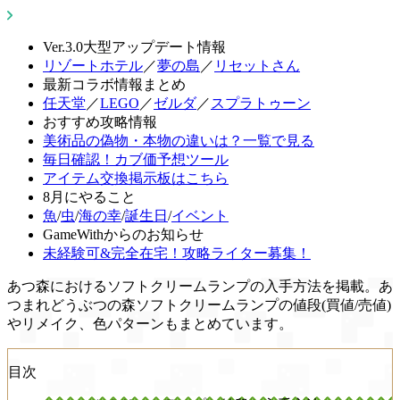
Ver.3.0大型アップデート情報
リゾートホテル
／
夢の島
／
リセットさん
最新コラボ情報まとめ
任天堂
／
LEGO
／
ゼルダ
／
スプラトゥーン
おすすめ攻略情報
美術品の偽物・本物の違いは？一覧で見る
毎日確認！カブ価予想ツール
アイテム交換掲示板はこちら
8月にやること
魚
/
虫
/
海の幸
/
誕生日
/
イベント
GameWithからのお知らせ
未経験可&完全在宅！攻略ライター募集！
あつ森におけるソフトクリームランプの入手方法を掲載。あ
つまれどうぶつの森ソフトクリームランプの値段(買値/売値)
やリメイク、色パターンもまとめています。
目次