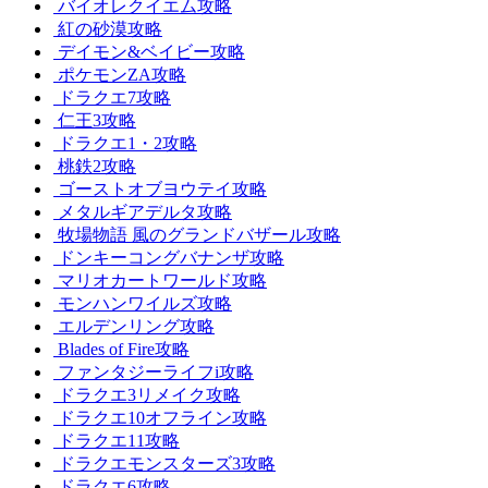
バイオレクイエム攻略
紅の砂漠攻略
デイモン&ベイビー攻略
ポケモンZA攻略
ドラクエ7攻略
仁王3攻略
ドラクエ1・2攻略
桃鉄2攻略
ゴーストオブヨウテイ攻略
メタルギアデルタ攻略
牧場物語 風のグランドバザール攻略
ドンキーコングバナンザ攻略
マリオカートワールド攻略
モンハンワイルズ攻略
エルデンリング攻略
Blades of Fire攻略
ファンタジーライフi攻略
ドラクエ3リメイク攻略
ドラクエ10オフライン攻略
ドラクエ11攻略
ドラクエモンスターズ3攻略
ドラクエ6攻略