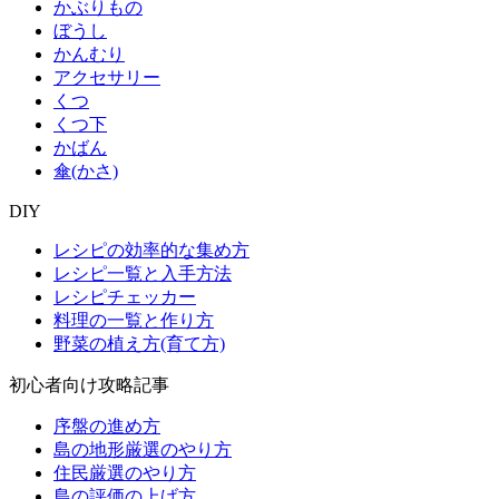
かぶりもの
ぼうし
かんむり
アクセサリー
くつ
くつ下
かばん
傘(かさ)
DIY
レシピの効率的な集め方
レシピ一覧と入手方法
レシピチェッカー
料理の一覧と作り方
野菜の植え方(育て方)
初心者向け攻略記事
序盤の進め方
島の地形厳選のやり方
住民厳選のやり方
島の評価の上げ方