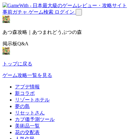
事前ガチャ
ゲーム検索
ログイン
あつ森攻略｜あつまれどうぶつの森
掲示板Q&A
トップに戻る
ゲーム攻略一覧を見る
アプデ情報
新コラボ
リゾートホテル
夢の島
リセットさん
カブ価予測ツール
美術品一覧
花の交配表
人気住民