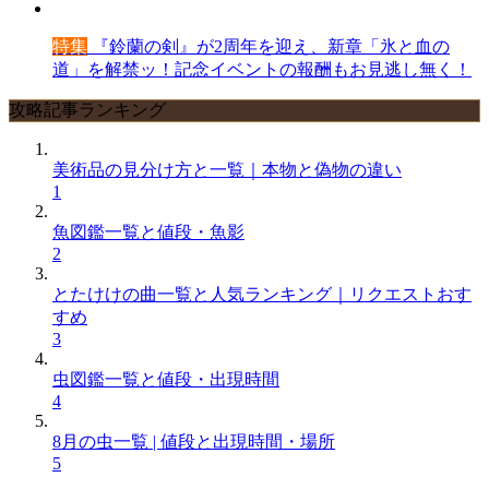
特集
『鈴蘭の剣』が2周年を迎え、新章「氷と血の
道」を解禁ッ！記念イベントの報酬もお見逃し無く！
攻略記事ランキング
美術品の見分け方と一覧｜本物と偽物の違い
1
魚図鑑一覧と値段・魚影
2
とたけけの曲一覧と人気ランキング｜リクエストおす
すめ
3
虫図鑑一覧と値段・出現時間
4
8月の虫一覧 | 値段と出現時間・場所
5