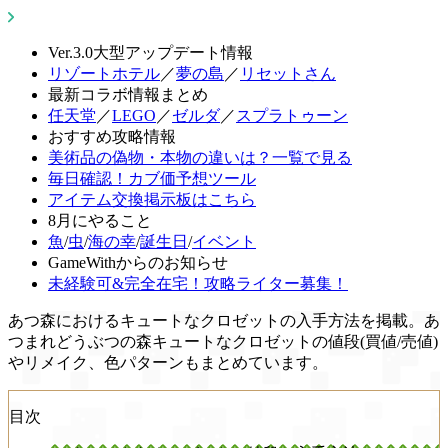
Ver.3.0大型アップデート情報
リゾートホテル
／
夢の島
／
リセットさん
最新コラボ情報まとめ
任天堂
／
LEGO
／
ゼルダ
／
スプラトゥーン
おすすめ攻略情報
美術品の偽物・本物の違いは？一覧で見る
毎日確認！カブ価予想ツール
アイテム交換掲示板はこちら
8月にやること
魚
/
虫
/
海の幸
/
誕生日
/
イベント
GameWithからのお知らせ
未経験可&完全在宅！攻略ライター募集！
あつ森におけるキュートなクロゼットの入手方法を掲載。あ
つまれどうぶつの森キュートなクロゼットの値段(買値/売値)
やリメイク、色パターンもまとめています。
目次