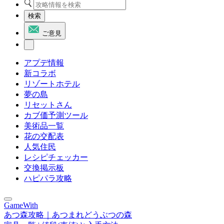
検索
ご意見
アプデ情報
新コラボ
リゾートホテル
夢の島
リセットさん
カブ価予測ツール
美術品一覧
花の交配表
人気住民
レシピチェッカー
交換掲示板
ハピパラ攻略
GameWith
あつ森攻略｜あつまれどうぶつの森