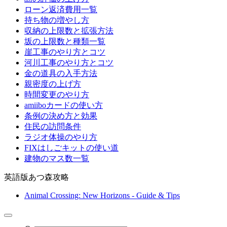
ローン返済費用一覧
持ち物の増やし方
収納の上限数と拡張方法
坂の上限数と種類一覧
崖工事のやり方とコツ
河川工事のやり方とコツ
金の道具の入手方法
親密度の上げ方
時間変更のやり方
amiiboカードの使い方
条例の決め方と効果
住民の訪問条件
ラジオ体操のやり方
FIXはしごキットの使い道
建物のマス数一覧
英語版あつ森攻略
Animal Crossing: New Horizons - Guide & Tips