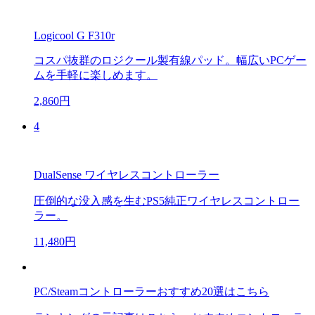
Logicool G F310r
コスパ抜群のロジクール製有線パッド。幅広いPCゲー
ムを手軽に楽しめます。
2,860円
4
DualSense ワイヤレスコントローラー
圧倒的な没入感を生むPS5純正ワイヤレスコントロー
ラー。
11,480円
PC/Steamコントローラーおすすめ20選はこちら