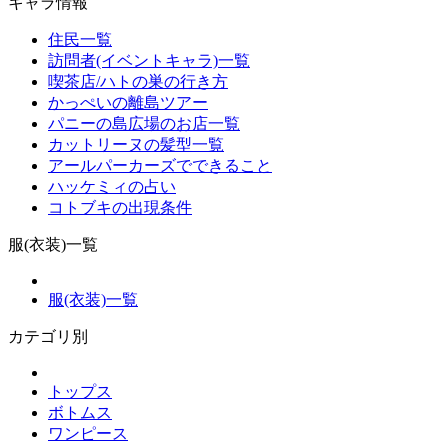
キャラ情報
住民一覧
訪問者(イベントキャラ)一覧
喫茶店/ハトの巣の行き方
かっぺいの離島ツアー
パニーの島広場のお店一覧
カットリーヌの髪型一覧
アールパーカーズでできること
ハッケミィの占い
コトブキの出現条件
服(衣装)一覧
服(衣装)一覧
カテゴリ別
トップス
ボトムス
ワンピース