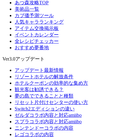
あつ森攻略TOP
美術品一覧
カブ価予測ツール
人気キャラランキング
アイテム交換掲示板
イベントカレンダー
全レシピチェッカー
おすすめ夢番地
Ver3.0アップデート
アップデート最新情報
リゾートホテルの解放条件
ホテルクーポンの効率的な集め方
観光客は勧誘できる？
夢の島でできることと種類
リセット片付けセンターの使い方
Switch2エディションの違い
ゼルダコラボ内容と対応amiibo
スプラコラボ内容と対応amiibo
ニンテンドーコラボの内容
レゴコラボの内容