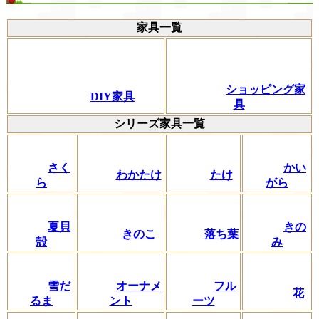
家具一覧
ショッピング家
DIY家具
具
シリーズ家具一覧
さく
かい
わかたけ
たけ
ら
がら
夏貝
きの
きのこ
落ち葉
殻
み
フル
雪だ
オーナメ
花
ーツ
るま
ント