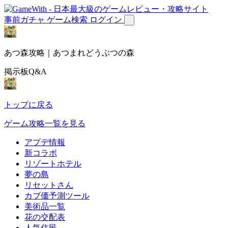
事前ガチャ
ゲーム検索
ログイン
あつ森攻略｜あつまれどうぶつの森
掲示板Q&A
トップに戻る
ゲーム攻略一覧を見る
アプデ情報
新コラボ
リゾートホテル
夢の島
リセットさん
カブ価予測ツール
美術品一覧
花の交配表
人気住民