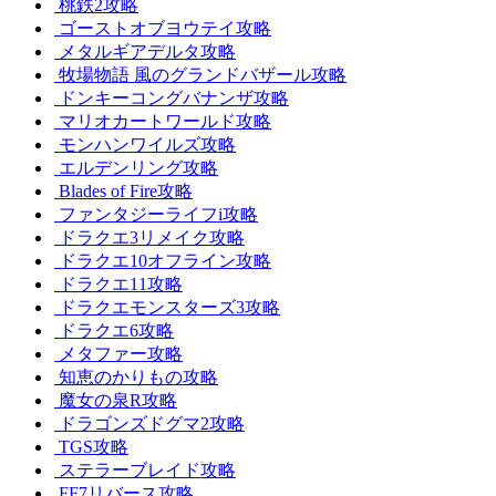
桃鉄2攻略
ゴーストオブヨウテイ攻略
メタルギアデルタ攻略
牧場物語 風のグランドバザール攻略
ドンキーコングバナンザ攻略
マリオカートワールド攻略
モンハンワイルズ攻略
エルデンリング攻略
Blades of Fire攻略
ファンタジーライフi攻略
ドラクエ3リメイク攻略
ドラクエ10オフライン攻略
ドラクエ11攻略
ドラクエモンスターズ3攻略
ドラクエ6攻略
メタファー攻略
知恵のかりもの攻略
魔女の泉R攻略
ドラゴンズドグマ2攻略
TGS攻略
ステラーブレイド攻略
FF7リバース攻略