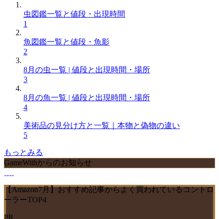
虫図鑑一覧と値段・出現時間
1
魚図鑑一覧と値段・魚影
2
8月の虫一覧 | 値段と出現時間・場所
3
8月の魚一覧 | 値段と出現時間・場所
4
美術品の見分け方と一覧｜本物と偽物の違い
5
もっとみる
GameWithからのお知らせ
【Amazon7月】おすすめ記事からよく買われているコントロ
ーラーTOP4
PR