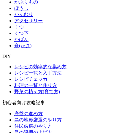
かぶりもの
ぼうし
かんむり
アクセサリー
くつ
くつ下
かばん
傘(かさ)
DIY
レシピの効率的な集め方
レシピ一覧と入手方法
レシピチェッカー
料理の一覧と作り方
野菜の植え方(育て方)
初心者向け攻略記事
序盤の進め方
島の地形厳選のやり方
住民厳選のやり方
島の評価の上げ方