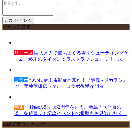
ゲームを探す
リリース
巨大メカで撃ちまくる爽快シューティングゲ
ーム『終末のタイタン：ラストラッシュ』リリース！
コラボ
ついに虎王＆影虎が来た！『鋼嵐 - メカラシ』
で「魔神英雄伝ワタル」コラボ後半が開催！
特集
『鈴蘭の剣』が2周年を迎え、新章「氷と血の
道」を解禁ッ！記念イベントの報酬もお見逃し無く！
攻略記事ランキング