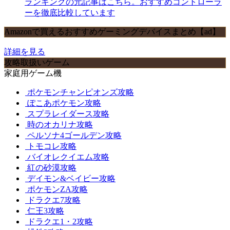
ランキングの元記事はこちら。おすすめコントローラ
ーを徹底比較しています
Amazonで買えるおすすめゲーミングデバイスまとめ【ad】
詳細を見る
攻略取扱いゲーム
家庭用ゲーム機
ポケモンチャンピオンズ攻略
ぽこあポケモン攻略
スプラレイダース攻略
時のオカリナ攻略
ペルソナ4ゴールデン攻略
トモコレ攻略
バイオレクイエム攻略
紅の砂漠攻略
デイモン&ベイビー攻略
ポケモンZA攻略
ドラクエ7攻略
仁王3攻略
ドラクエ1・2攻略