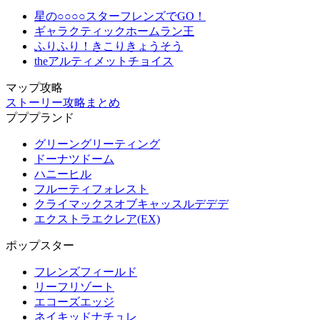
星の○○○○スターフレンズでGO！
ギャラクティックホームラン王
ふりふり！きこりきょうそう
theアルティメットチョイス
マップ攻略
ストーリー攻略まとめ
プププランド
グリーングリーティング
ドーナツドーム
ハニーヒル
フルーティフォレスト
クライマックスオブキャッスルデデデ
エクストラエクレア(EX)
ポップスター
フレンズフィールド
リーフリゾート
エコーズエッジ
ネイキッドナチュレ