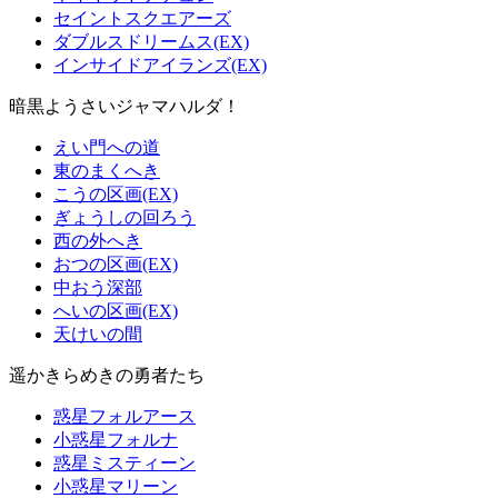
セイントスクエアーズ
ダブルスドリームス(EX)
インサイドアイランズ(EX)
暗黒ようさいジャマハルダ！
えい門への道
東のまくへき
こうの区画(EX)
ぎょうしの回ろう
西の外へき
おつの区画(EX)
中おう深部
へいの区画(EX)
天けいの間
遥かきらめきの勇者たち
惑星フォルアース
小惑星フォルナ
惑星ミスティーン
小惑星マリーン