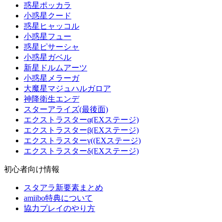
惑星ポッカラ
小惑星クード
惑星ヒャッコル
小惑星フュー
惑星ピサーシャ
小惑星ガベル
新星ドルムアーツ
小惑星メラーガ
大魔星マジュハルガロア
神降衛生エンデ
スターアライズ(最後面)
エクストラスターα(EXステージ)
エクストラスターβ(EXステージ)
エクストラスターγ((EXステージ)
エクストラスターδ(EXステージ)
初心者向け情報
スタアラ新要素まとめ
amiibo特典について
協力プレイのやり方