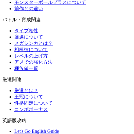
モンスターボールプラスについて
前作との違い
バトル・育成関連
タイプ相性
厳選について
メガシンカとは？
相棒技について
レベルの上げ方
アメでの強化方法
種族値一覧
厳選関連
厳選とは？
王冠について
性格固定について
コンボボーナス
英語版攻略
Let's Go English Guide