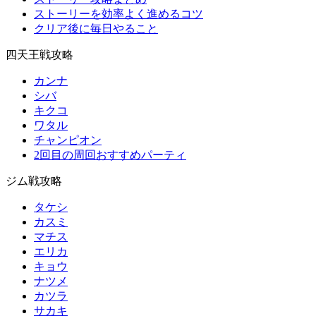
ストーリーを効率よく進めるコツ
クリア後に毎日やること
四天王戦攻略
カンナ
シバ
キクコ
ワタル
チャンピオン
2回目の周回おすすめパーティ
ジム戦攻略
タケシ
カスミ
マチス
エリカ
キョウ
ナツメ
カツラ
サカキ