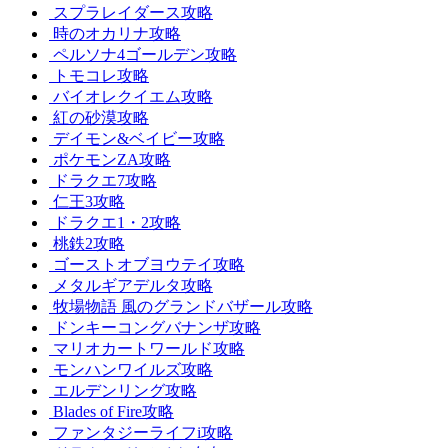
スプラレイダース攻略
時のオカリナ攻略
ペルソナ4ゴールデン攻略
トモコレ攻略
バイオレクイエム攻略
紅の砂漠攻略
デイモン&ベイビー攻略
ポケモンZA攻略
ドラクエ7攻略
仁王3攻略
ドラクエ1・2攻略
桃鉄2攻略
ゴーストオブヨウテイ攻略
メタルギアデルタ攻略
牧場物語 風のグランドバザール攻略
ドンキーコングバナンザ攻略
マリオカートワールド攻略
モンハンワイルズ攻略
エルデンリング攻略
Blades of Fire攻略
ファンタジーライフi攻略