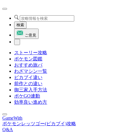
検索
ご意見
ストーリー攻略
ポケモン図鑑
おすすめ旅パ
わざマシン一覧
ピカブイ違い
前作との違い
御三家入手方法
ポケGO連動
効率良い進め方
GameWith
ポケモンレッツゴー(ピカブイ)攻略
Q&A