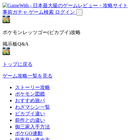
事前ガチャ
ゲーム検索
ログイン
ポケモンレッツゴー(ピカブイ)攻略
掲示板Q&A
トップに戻る
ゲーム攻略一覧を見る
ストーリー攻略
ポケモン図鑑
おすすめ旅パ
わざマシン一覧
ピカブイ違い
前作との違い
御三家入手方法
ポケGO連動
効率良い進め方