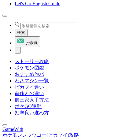
Let's Go English Guide
検索
ご意見
ストーリー攻略
ポケモン図鑑
おすすめ旅パ
わざマシン一覧
ピカブイ違い
前作との違い
御三家入手方法
ポケGO連動
効率良い進め方
GameWith
ポケモンレッツゴー(ピカブイ)攻略