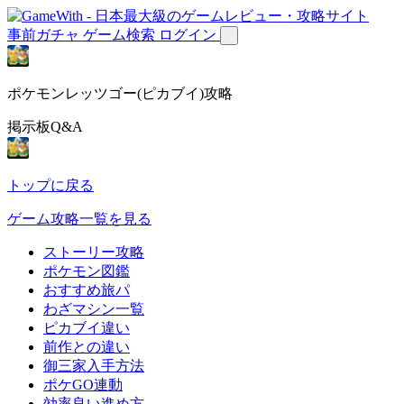
事前ガチャ
ゲーム検索
ログイン
ポケモンレッツゴー(ピカブイ)攻略
掲示板Q&A
トップに戻る
ゲーム攻略一覧を見る
ストーリー攻略
ポケモン図鑑
おすすめ旅パ
わざマシン一覧
ピカブイ違い
前作との違い
御三家入手方法
ポケGO連動
効率良い進め方