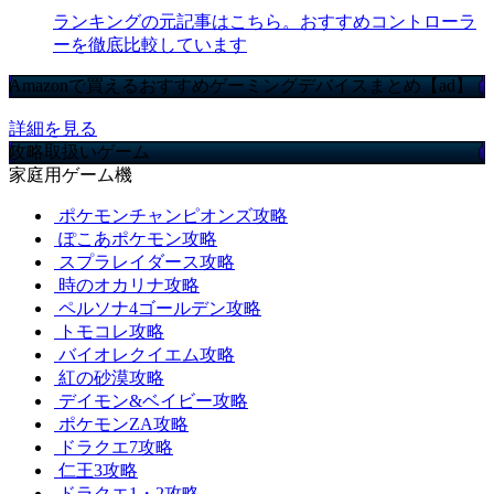
ランキングの元記事はこちら。おすすめコントローラ
ーを徹底比較しています
Amazonで買えるおすすめゲーミングデバイスまとめ【ad】
詳細を見る
攻略取扱いゲーム
家庭用ゲーム機
ポケモンチャンピオンズ攻略
ぽこあポケモン攻略
スプラレイダース攻略
時のオカリナ攻略
ペルソナ4ゴールデン攻略
トモコレ攻略
バイオレクイエム攻略
紅の砂漠攻略
デイモン&ベイビー攻略
ポケモンZA攻略
ドラクエ7攻略
仁王3攻略
ドラクエ1・2攻略