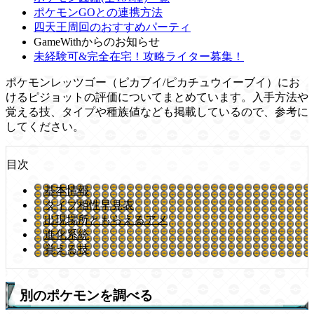
ポケモンGOとの連携方法
四天王周回のおすすめパーティ
GameWithからのお知らせ
未経験可&完全在宅！攻略ライター募集！
ポケモンレッツゴー（ピカブイ/ピカチュウイーブイ）にお
けるピジョットの評価についてまとめています。入手方法や
覚える技、タイプや種族値なども掲載しているので、参考に
してください。
目次
基本情報
タイプ相性早見表
出現場所ともらえるアメ
進化系統
覚える技
別のポケモンを調べる