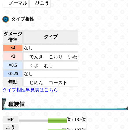
ノーマル
ひこう
タイプ相性
ダメージ
タイプ
倍率
×4
なし
×2
でんき
こおり
いわ
×0.5
くさ
むし
×0.25
なし
無効
じめん
ゴースト
タイプ相性早見表はこちら
種族値
HP
83
36位
/ 187位
こう