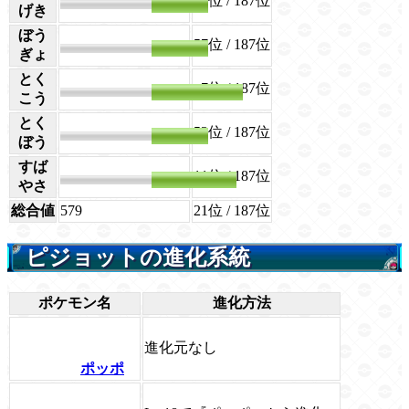
78位
/ 187位
80
げき
ぼう
57位
/ 187位
80
ぎょ
とく
7位
/ 187位
135
こう
とく
53位
/ 187位
80
ぼう
すば
11位
/ 187位
121
やさ
総合値
579
21位
/ 187位
ピジョットの進化系統
ポケモン名
進化方法
進化元なし
ポッポ