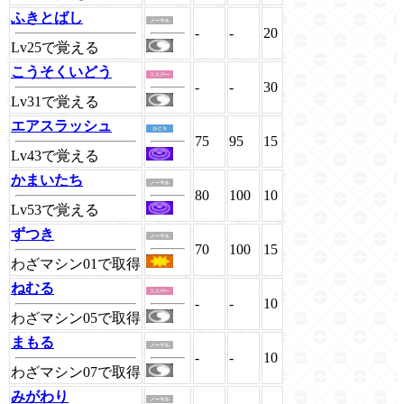
ふきとばし
-
-
20
Lv25で覚える
こうそくいどう
-
-
30
Lv31で覚える
エアスラッシュ
75
95
15
Lv43で覚える
かまいたち
80
100
10
Lv53で覚える
ずつき
70
100
15
わざマシン01で取得
ねむる
-
-
10
わざマシン05で取得
まもる
-
-
10
わざマシン07で取得
みがわり