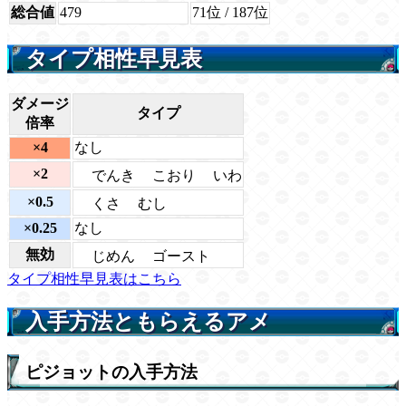
総合値
479
71位
/ 187位
タイプ相性早見表
ダメージ
タイプ
倍率
×4
なし
×2
でんき
こおり
いわ
×0.5
くさ
むし
×0.25
なし
無効
じめん
ゴースト
タイプ相性早見表はこちら
入手方法ともらえるアメ
ピジョットの入手方法