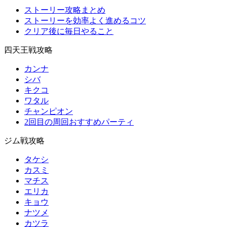
ストーリー攻略まとめ
ストーリーを効率よく進めるコツ
クリア後に毎日やること
四天王戦攻略
カンナ
シバ
キクコ
ワタル
チャンピオン
2回目の周回おすすめパーティ
ジム戦攻略
タケシ
カスミ
マチス
エリカ
キョウ
ナツメ
カツラ