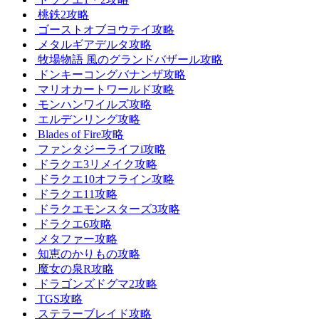
桃鉄2攻略
ゴーストオブヨウテイ攻略
メタルギアデルタ攻略
牧場物語 風のグランドバザール攻略
ドンキーコングバナンザ攻略
マリオカートワールド攻略
モンハンワイルズ攻略
エルデンリング攻略
Blades of Fire攻略
ファンタジーライフi攻略
ドラクエ3リメイク攻略
ドラクエ10オフライン攻略
ドラクエ11攻略
ドラクエモンスターズ3攻略
ドラクエ6攻略
メタファー攻略
知恵のかりもの攻略
魔女の泉R攻略
ドラゴンズドグマ2攻略
TGS攻略
ステラーブレイド攻略