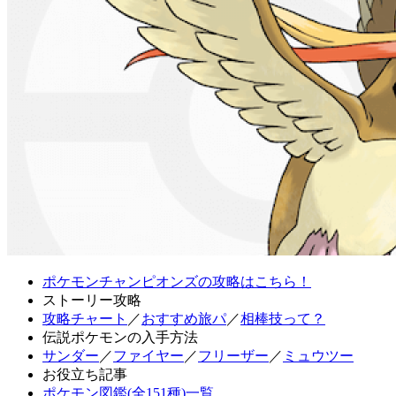
ポケモンチャンピオンズの攻略はこちら！
ストーリー攻略
攻略チャート
／
おすすめ旅パ
／
相棒技って？
伝説ポケモンの入手方法
サンダー
／
ファイヤー
／
フリーザー
／
ミュウツー
お役立ち記事
ポケモン図鑑(全151種)一覧