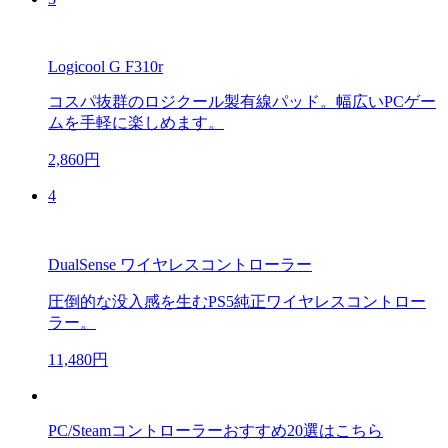
Logicool G F310r
コスパ抜群のロジクール製有線パッド。幅広いPCゲー
ムを手軽に楽しめます。
2,860円
4
DualSense ワイヤレスコントローラー
圧倒的な没入感を生むPS5純正ワイヤレスコントロー
ラー。
11,480円
PC/Steamコントローラーおすすめ20選はこちら