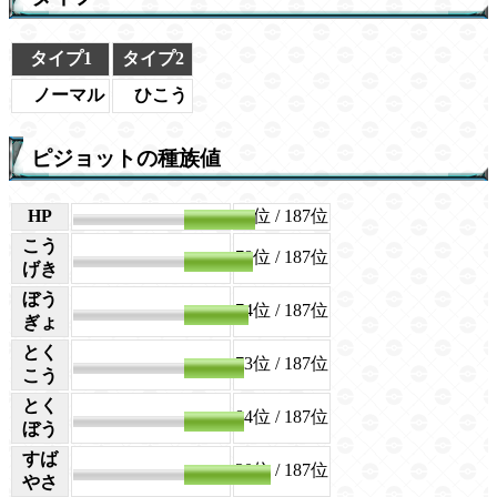
タイプ1
タイプ2
ノーマル
ひこう
ピジョットの種族値
HP
83
36位
/ 187位
こう
78位
/ 187位
80
げき
ぼう
74位
/ 187位
75
ぎょ
とく
73位
/ 187位
70
こう
とく
84位
/ 187位
70
ぼう
すば
30位
/ 187位
101
やさ