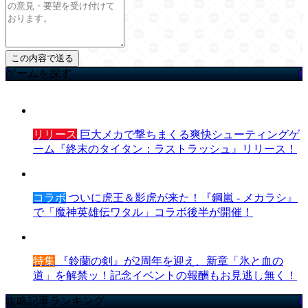
ゲームを探す
リリース
巨大メカで撃ちまくる爽快シューティングゲ
ーム『終末のタイタン：ラストラッシュ』リリース！
コラボ
ついに虎王＆影虎が来た！『鋼嵐 - メカラシ』
で「魔神英雄伝ワタル」コラボ後半が開催！
特集
『鈴蘭の剣』が2周年を迎え、新章「氷と血の
道」を解禁ッ！記念イベントの報酬もお見逃し無く！
攻略記事ランキング