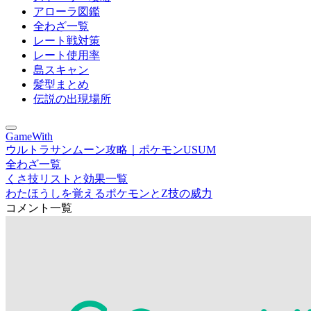
アローラ図鑑
全わざ一覧
レート戦対策
レート使用率
島スキャン
髪型まとめ
伝説の出現場所
GameWith
ウルトラサンムーン攻略｜ポケモンUSUM
全わざ一覧
くさ技リストと効果一覧
わたほうしを覚えるポケモンとZ技の威力
コメント一覧