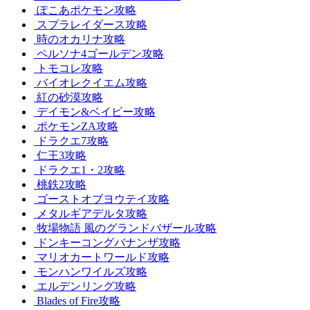
ぽこあポケモン攻略
スプラレイダース攻略
時のオカリナ攻略
ペルソナ4ゴールデン攻略
トモコレ攻略
バイオレクイエム攻略
紅の砂漠攻略
デイモン&ベイビー攻略
ポケモンZA攻略
ドラクエ7攻略
仁王3攻略
ドラクエ1・2攻略
桃鉄2攻略
ゴーストオブヨウテイ攻略
メタルギアデルタ攻略
牧場物語 風のグランドバザール攻略
ドンキーコングバナンザ攻略
マリオカートワールド攻略
モンハンワイルズ攻略
エルデンリング攻略
Blades of Fire攻略