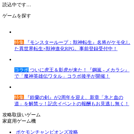
読込中です…
ゲームを探す
特集
『モンスターループ：獣神転生』名将がケモ化し
た異世界転生×獣神進化RPG。事前登録受付中！
コラボ
ついに虎王＆影虎が来た！『鋼嵐 - メカラシ』
で「魔神英雄伝ワタル」コラボ後半が開催！
特集
『鈴蘭の剣』が2周年を迎え、新章「氷と血の
道」を解禁ッ！記念イベントの報酬もお見逃し無く！
攻略取扱いゲーム
家庭用ゲーム機
ポケモンチャンピオンズ攻略