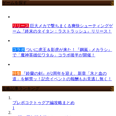
ゲームを探す
リリース
巨大メカで撃ちまくる爽快シューティングゲ
ーム『終末のタイタン：ラストラッシュ』リリース！
コラボ
ついに虎王＆影虎が来た！『鋼嵐 - メカラシ』
で「魔神英雄伝ワタル」コラボ後半が開催！
特集
『鈴蘭の剣』が2周年を迎え、新章「氷と血の
道」を解禁ッ！記念イベントの報酬もお見逃し無く！
攻略記事ランキング
ブレポコクトゥグア編攻略まとめ
1