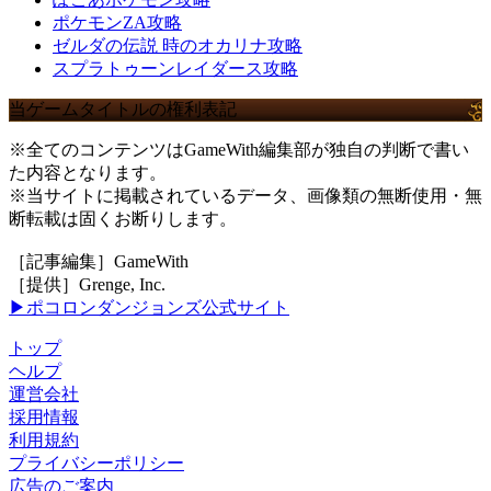
ポケモンZA攻略
ゼルダの伝説 時のオカリナ攻略
スプラトゥーンレイダース攻略
当ゲームタイトルの権利表記
※全てのコンテンツはGameWith編集部が独自の判断で書い
た内容となります。
※当サイトに掲載されているデータ、画像類の無断使用・無
断転載は固くお断りします。
［記事編集］GameWith
［提供］Grenge, Inc.
▶ポコロンダンジョンズ公式サイト
トップ
ヘルプ
運営会社
採用情報
利用規約
プライバシーポリシー
広告のご案内