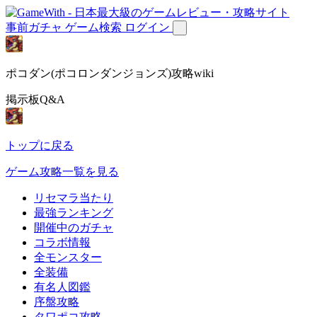
事前ガチャ
ゲーム検索
ログイン
ポコダン(ポコロンダンジョンズ)攻略wiki
掲示板Q&A
トップに戻る
ゲーム攻略一覧を見る
リセマラ当たり
最強ランキング
開催中のガチャ
コラボ情報
全モンスター
全装備
有名人図鑑
序盤攻略
タワポコ攻略