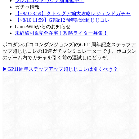
ブレポコクトゥグア編開催中！
ガチャ情報
【~8/9 23:59】クトゥグア編大攻略レジェンドガチャ
【~8/10 11:59】GP版12周年記念超じじコレ
GameWithからのお知らせ
未経験可&完全在宅！攻略ライター募集！
ポコダン(ポコロンダンジョンズ)のGP11周年記念ステップア
ップ超じじコレの10連ガチャシミュレーターです。ポコダン
のゲーム内でガチャを引く前の運試しにどうぞ。
▶GP11周年ステップアップ超じじコレは引くべき？