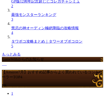
GP版12周年記念超じじコレガチャシミュ
2
最強モンスターランキング
3
禁忌の神オーディン極絶降臨の攻略情報
4
タワポコ攻略まとめ｜タワーオブポコロン
5
もっとみる
GameWithからのお知らせ
【Amazon7月】おすすめ記事からよく買われているコントロ
ーラーTOP4
PR
1