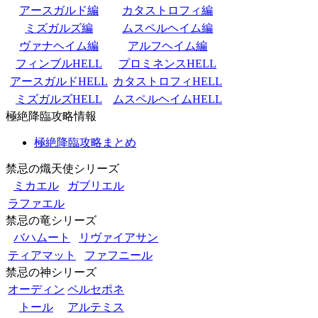
アースガルド編
カタストロフィ編
ミズガルズ編
ムスペルヘイム編
ヴァナヘイム編
アルフヘイム編
フィンブルHELL
プロミネンスHELL
アースガルドHELL
カタストロフィHELL
ミズガルズHELL
ムスペルヘイムHELL
極絶降臨攻略情報
極絶降臨攻略まとめ
禁忌の熾天使シリーズ
ミカエル
ガブリエル
ラファエル
禁忌の竜シリーズ
バハムート
リヴァイアサン
ティアマット
ファフニール
禁忌の神シリーズ
オーディン
ペルセポネ
トール
アルテミス