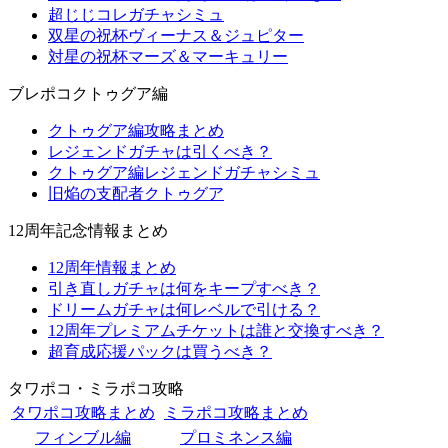
超じじコレガチャシミュ
双星の祝杯ヴィーナス＆ジュピター
対星の祝杯マーズ＆マーキュリー
ブレポコクトゥグア編
クトゥグア編攻略まとめ
レジェンドガチャは引くべき？
クトゥグア編レジェンドガチャシミュ
旧焔の支配者クトゥグア
12周年記念情報まとめ
12周年情報まとめ
引き直しガチャは何をキープすべき？
ドリームガチャは何レベルで引ける？
12周年プレミアムチケットは誰と交換すべき？
超育成応援パックは買うべき？
タワポコ・ミラポコ攻略
タワポコ攻略まとめ
ミラポコ攻略まとめ
フィンブル編
プロミネンス編