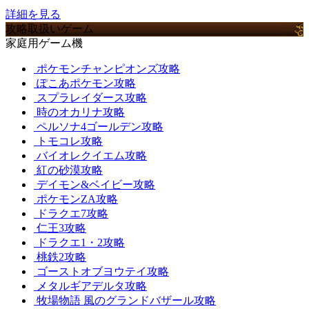
詳細を見る
攻略取扱いゲーム
家庭用ゲーム機
ポケモンチャンピオンズ攻略
ぽこあポケモン攻略
スプラレイダース攻略
時のオカリナ攻略
ペルソナ4ゴールデン攻略
トモコレ攻略
バイオレクイエム攻略
紅の砂漠攻略
デイモン&ベイビー攻略
ポケモンZA攻略
ドラクエ7攻略
仁王3攻略
ドラクエ1・2攻略
桃鉄2攻略
ゴーストオブヨウテイ攻略
メタルギアデルタ攻略
牧場物語 風のグランドバザール攻略