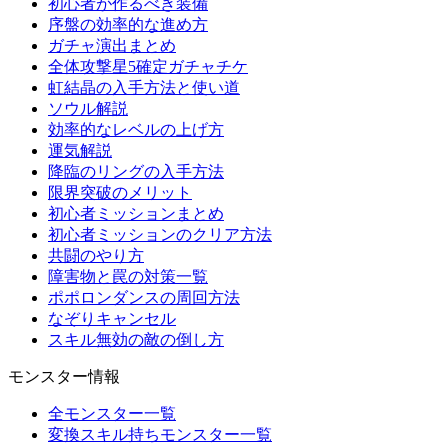
初心者が作るべき装備
序盤の効率的な進め方
ガチャ演出まとめ
全体攻撃星5確定ガチャチケ
虹結晶の入手方法と使い道
ソウル解説
効率的なレベルの上げ方
運気解説
降臨のリングの入手方法
限界突破のメリット
初心者ミッションまとめ
初心者ミッションのクリア方法
共闘のやり方
障害物と罠の対策一覧
ポポロンダンスの周回方法
なぞりキャンセル
スキル無効の敵の倒し方
モンスター情報
全モンスター一覧
変換スキル持ちモンスター一覧