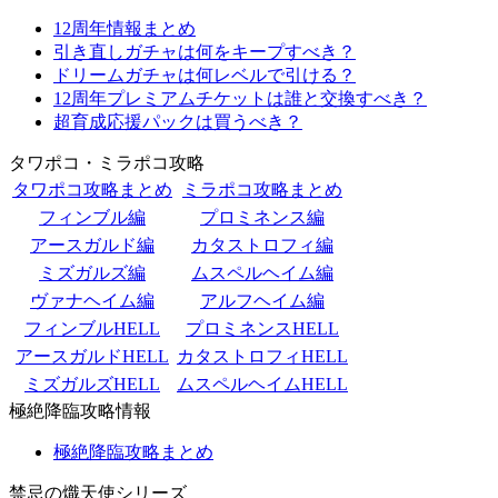
12周年情報まとめ
引き直しガチャは何をキープすべき？
ドリームガチャは何レベルで引ける？
12周年プレミアムチケットは誰と交換すべき？
超育成応援パックは買うべき？
タワポコ・ミラポコ攻略
タワポコ攻略まとめ
ミラポコ攻略まとめ
フィンブル編
プロミネンス編
アースガルド編
カタストロフィ編
ミズガルズ編
ムスペルヘイム編
ヴァナヘイム編
アルフヘイム編
フィンブルHELL
プロミネンスHELL
アースガルドHELL
カタストロフィHELL
ミズガルズHELL
ムスペルヘイムHELL
極絶降臨攻略情報
極絶降臨攻略まとめ
禁忌の熾天使シリーズ