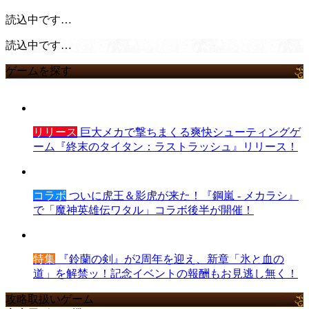
読込中です…
読込中です…
ゲームを探す
リリース
巨大メカで撃ちまくる爽快シューティングゲ
ーム『終末のタイタン：ラストラッシュ』リリース！
コラボ
ついに虎王＆影虎が来た！『鋼嵐 - メカラシ』
で「魔神英雄伝ワタル」コラボ後半が開催！
特集
『鈴蘭の剣』が2周年を迎え、新章「氷と血の
道」を解禁ッ！記念イベントの報酬もお見逃し無く！
攻略取扱いゲーム