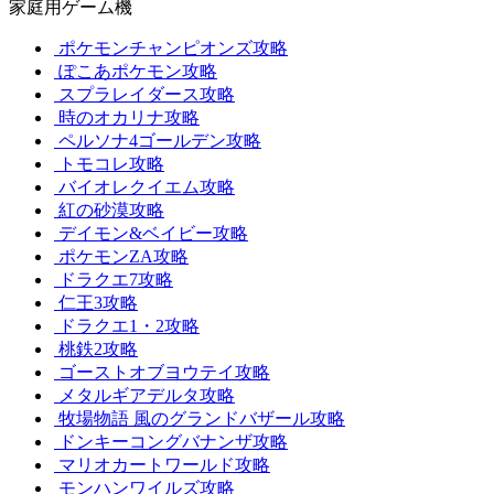
家庭用ゲーム機
ポケモンチャンピオンズ攻略
ぽこあポケモン攻略
スプラレイダース攻略
時のオカリナ攻略
ペルソナ4ゴールデン攻略
トモコレ攻略
バイオレクイエム攻略
紅の砂漠攻略
デイモン&ベイビー攻略
ポケモンZA攻略
ドラクエ7攻略
仁王3攻略
ドラクエ1・2攻略
桃鉄2攻略
ゴーストオブヨウテイ攻略
メタルギアデルタ攻略
牧場物語 風のグランドバザール攻略
ドンキーコングバナンザ攻略
マリオカートワールド攻略
モンハンワイルズ攻略