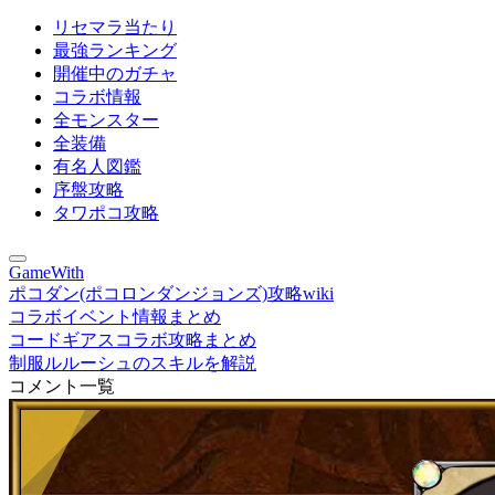
リセマラ当たり
最強ランキング
開催中のガチャ
コラボ情報
全モンスター
全装備
有名人図鑑
序盤攻略
タワポコ攻略
GameWith
ポコダン(ポコロンダンジョンズ)攻略wiki
コラボイベント情報まとめ
コードギアスコラボ攻略まとめ
制服ルルーシュのスキルを解説
コメント一覧