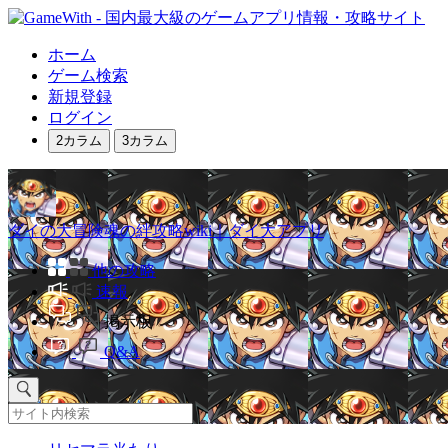
ホーム
ゲーム検索
新規登録
ログイン
2カラム
3カラム
ダイの大冒険魂の絆攻略wiki｜ダイ大アプリ
他の攻略
速報
掲示板
Q&A