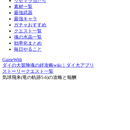
リセマラ当たり
素材一覧
最強武器
最強キャラ
ガチャおすすめ
クエスト一覧
魂の水晶一覧
効率化まとめ
毎日やること
GameWith
ダイの大冒険魂の絆攻略wiki｜ダイ大アプリ
ストーリークエスト一覧
気球飛来(竜の軌跡5-6)の攻略と報酬