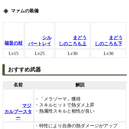
マァムの装備
シル
まどう
まどう
福音の杖
バートレイ
しのころも上
しのころも下
Lv15
Lv25
Lv30
Lv30
おすすめ武器
名前
解説
・「メラゾーマ」獲得
・スキルヒットで熱ダメ上昇
マジ
・熱属性スキルと相性が良い
カルブースタ
ー
・特性により自身の熱ダメージがアップ