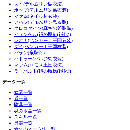
ダイ(デルムリン島衣装)
ポップ(デルムリン島衣装)
マァム(ネイル村衣装)
アバン(デルムリン島衣装)
クロコダイン(真空の斧装備)
ヒュンケル(鎧の魔剣(鎧化))
レオナ(ベンガーナ王国衣装)
ダイ(ベンガーナ王国衣装)
バラン(竜騎将)
ハドラー(バルジ島衣装)
マァム(ロモス王国衣装)
ラーハルト(鎧の魔槍(鎧化))
データ一覧
武器一覧
盾一覧
防具一覧
魂の水晶一覧
スキル一覧
奥義一覧
素材の入手方法一覧