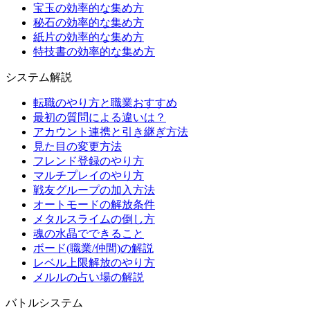
宝玉の効率的な集め方
秘石の効率的な集め方
紙片の効率的な集め方
特技書の効率的な集め方
システム解説
転職のやり方と職業おすすめ
最初の質問による違いは？
アカウント連携と引き継ぎ方法
見た目の変更方法
フレンド登録のやり方
マルチプレイのやり方
戦友グループの加入方法
オートモードの解放条件
メタルスライムの倒し方
魂の水晶でできること
ボード(職業/仲間)の解説
レベル上限解放のやり方
メルルの占い場の解説
バトルシステム