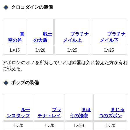
クロコダインの装備
真
戦士
プラチナ
プラチナ
空の斧
の大盾
メイル上
メイル下
Lv15
Lv20
Lv25
Lv25
アポロンのオノを所持していれば武器は入れ替えた方が有利
に戦える。
ポップの装備
ルー
プラ
まほ
まじゅ
ンスタッフ
チナトレイ
うの法衣
つのズボン
Lv20
Lv20
Lv20
Lv20