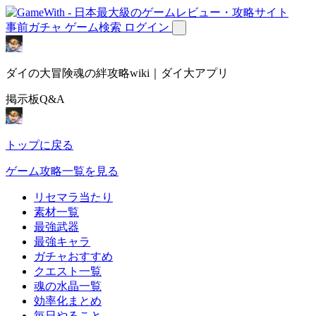
事前ガチャ
ゲーム検索
ログイン
ダイの大冒険魂の絆攻略wiki｜ダイ大アプリ
掲示板Q&A
トップに戻る
ゲーム攻略一覧を見る
リセマラ当たり
素材一覧
最強武器
最強キャラ
ガチャおすすめ
クエスト一覧
魂の水晶一覧
効率化まとめ
毎日やること