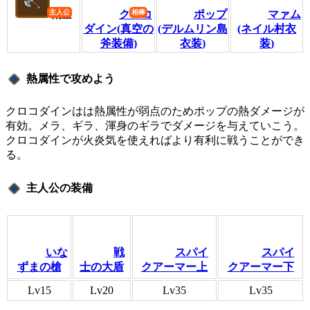
戦士
クロコ
ポップ
マァム
ダイン(真空の
(デルムリン島
(ネイル村衣
斧装備)
衣装)
装)
熱属性で攻めよう
クロコダインはは熱属性が弱点のためポップの熱ダメージが
有効。メラ、ギラ、渾身のギラでダメージを与えていこう。
クロコダインが火炎気を使えればより有利に戦うことができ
る。
主人公の装備
いな
戦
スパイ
スパイ
ずまの槍
士の大盾
クアーマー上
クアーマー下
Lv15
Lv20
Lv35
Lv35