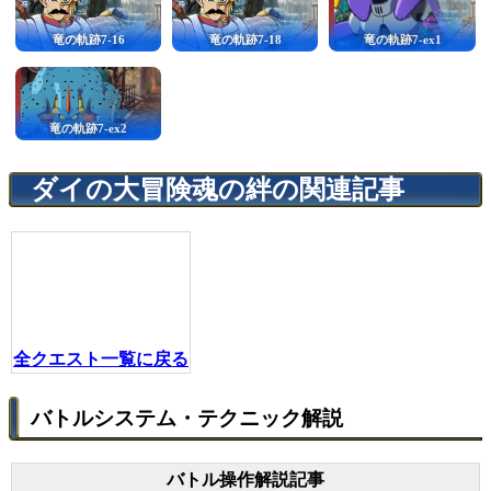
竜の軌跡7-16
竜の軌跡7-18
竜の軌跡7-ex1
竜の軌跡7-ex2
ダイの大冒険魂の絆の関連記事
全クエスト一覧に戻る
バトルシステム・テクニック解説
バトル操作解説記事