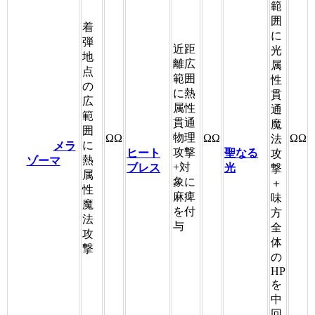
範
囲
着
に
弾
近距
光
地
離広
属
点
範囲
性
の
に熱
貫
広
属性
通
範
貫通
魔
囲
物理
ΩΩ
ΩΩ
ΩΩ
法
に
メラ
攻撃
ヒート
聖なる
攻
熱
ゾーマ
+対
ブレス
光
撃
属
象に
＋
性
麻痺
味
魔
を付
方
法
与
全
攻
体
撃
の
HP
を
中
回