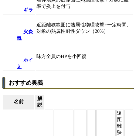
率で炎上を付与
ギラ
近距離狭範囲に熱属性物理攻撃+一定時間、
対象の熱属性耐性ダウン（20%）
火炎
気
味方全員のHPを小回復
ホイ
ミ
おすすめ奥義
解
名前
説
遠
距
離
狭