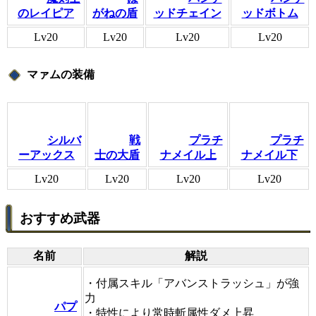
のレイピア
がねの盾
ッドチェイン
ッドボトム
Lv20
Lv20
Lv20
Lv20
マァムの装備
シルバ
戦
プラチ
プラチ
ーアックス
士の大盾
ナメイル上
ナメイル下
Lv20
Lv20
Lv20
Lv20
おすすめ武器
名前
解説
・付属スキル「アバンストラッシュ」が強
力
パプ
・特性により常時斬属性ダメ上昇