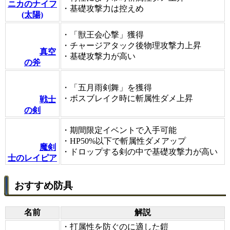
ニカのナイフ
・基礎攻撃力は控えめ
(太陽)
・「獣王会心撃」獲得
・チャージアタック後物理攻撃力上昇
真空
・基礎攻撃力が高い
の斧
・「五月雨剣舞」を獲得
・ボスブレイク時に斬属性ダメ上昇
戦士
の剣
・期間限定イベントで入手可能
・HP50%以下で斬属性ダメアップ
魔剣
・ドロップする剣の中で基礎攻撃力が高い
士のレイピア
おすすめ防具
名前
解説
・打属性を防ぐのに適した鎧