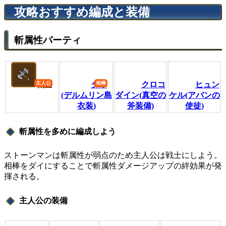
攻略おすすめ編成と装備
斬属性パーティ
戦士
ダイ
クロコ
ヒュン
(デルムリン島
ダイン(真空の
ケル(アバンの
衣装)
斧装備)
使徒)
斬属性を多めに編成しよう
ストーンマンは斬属性が弱点のため主人公は戦士にしよう。
相棒をダイにすることで斬属性ダメージアップの絆効果が発
揮される。
主人公の装備