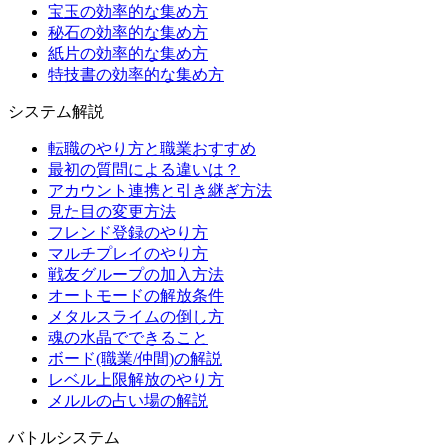
宝玉の効率的な集め方
秘石の効率的な集め方
紙片の効率的な集め方
特技書の効率的な集め方
システム解説
転職のやり方と職業おすすめ
最初の質問による違いは？
アカウント連携と引き継ぎ方法
見た目の変更方法
フレンド登録のやり方
マルチプレイのやり方
戦友グループの加入方法
オートモードの解放条件
メタルスライムの倒し方
魂の水晶でできること
ボード(職業/仲間)の解説
レベル上限解放のやり方
メルルの占い場の解説
バトルシステム