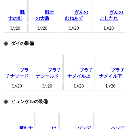
戦
戦士
ぎんの
ぎんの
士の剣
の大盾
むねあて
こしだれ
Lv20
Lv20
Lv20
Lv20
ダイの装備
プラ
プラチ
プラチ
プラチ
チナソード
ナシールド
ナメイル上
ナメイル下
Lv20
Lv20
Lv20
Lv20
ヒュンケルの装備
魔剣士
は
バンデ
バンデ