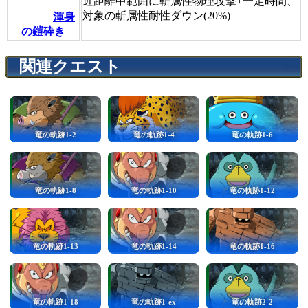
近距離中範囲に斬属性物理攻撃+一定時間、
対象の斬属性耐性ダウン(20%)
渾身
の鎧砕き
関連クエスト
竜の軌跡1-2
竜の軌跡1-4
竜の軌跡1-6
竜の軌跡1-8
竜の軌跡1-10
竜の軌跡1-12
竜の軌跡1-13
竜の軌跡1-14
竜の軌跡1-16
竜の軌跡1-18
竜の軌跡1-ex
竜の軌跡2-2