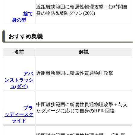
近距離狭範囲に斬属性物理攻撃＋短時間自
身の物防&魔防ダウン(20%)
捨て
身の型
おすすめ奥義
名前
解説
近距離狭範囲に斬属性貫通物理攻撃
アバ
ンストラッシ
ュ(ダイ)
中距離狭範囲に斬属性貫通物理攻撃＋与え
ブラ
たダメージに応じて自身のHPを回復
ッディースク
ライド