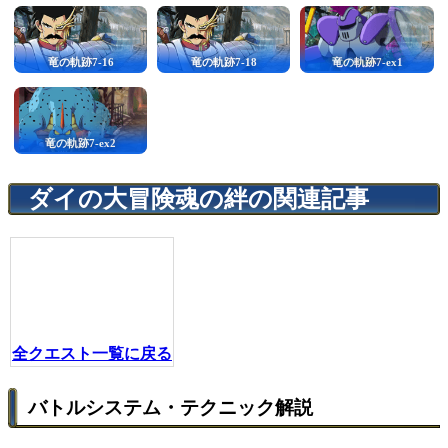
竜の軌跡7-16
竜の軌跡7-18
竜の軌跡7-ex1
竜の軌跡7-ex2
ダイの大冒険魂の絆の関連記事
全クエスト一覧に戻る
バトルシステム・テクニック解説