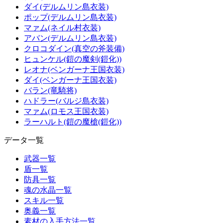
ダイ(デルムリン島衣装)
ポップ(デルムリン島衣装)
マァム(ネイル村衣装)
アバン(デルムリン島衣装)
クロコダイン(真空の斧装備)
ヒュンケル(鎧の魔剣(鎧化))
レオナ(ベンガーナ王国衣装)
ダイ(ベンガーナ王国衣装)
バラン(竜騎将)
ハドラー(バルジ島衣装)
マァム(ロモス王国衣装)
ラーハルト(鎧の魔槍(鎧化))
データ一覧
武器一覧
盾一覧
防具一覧
魂の水晶一覧
スキル一覧
奥義一覧
素材の入手方法一覧