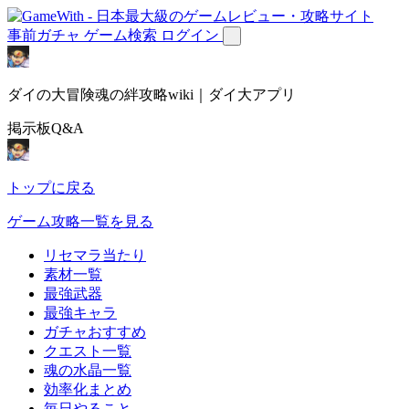
事前ガチャ
ゲーム検索
ログイン
ダイの大冒険魂の絆攻略wiki｜ダイ大アプリ
掲示板Q&A
トップに戻る
ゲーム攻略一覧を見る
リセマラ当たり
素材一覧
最強武器
最強キャラ
ガチャおすすめ
クエスト一覧
魂の水晶一覧
効率化まとめ
毎日やること