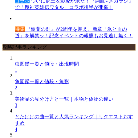
コラボ
ついに虎王＆影虎が来た！『鋼嵐 - メカラシ』
で「魔神英雄伝ワタル」コラボ後半が開催！
特集
『鈴蘭の剣』が2周年を迎え、新章「氷と血の
道」を解禁ッ！記念イベントの報酬もお見逃し無く！
攻略記事ランキング
虫図鑑一覧と値段・出現時間
1
魚図鑑一覧と値段・魚影
2
美術品の見分け方と一覧｜本物と偽物の違い
3
とたけけの曲一覧と人気ランキング｜リクエストおす
すめ
4