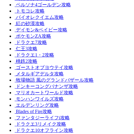
ペルソナ4ゴールデン攻略
トモコレ攻略
バイオレクイエム攻略
紅の砂漠攻略
デイモン&ベイビー攻略
ポケモンZA攻略
ドラクエ7攻略
仁王3攻略
ドラクエ1・2攻略
桃鉄2攻略
ゴーストオブヨウテイ攻略
メタルギアデルタ攻略
牧場物語 風のグランドバザール攻略
ドンキーコングバナンザ攻略
マリオカートワールド攻略
モンハンワイルズ攻略
エルデンリング攻略
Blades of Fire攻略
ファンタジーライフi攻略
ドラクエ3リメイク攻略
ドラクエ10オフライン攻略