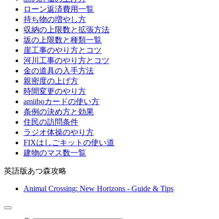
ローン返済費用一覧
持ち物の増やし方
収納の上限数と拡張方法
坂の上限数と種類一覧
崖工事のやり方とコツ
河川工事のやり方とコツ
金の道具の入手方法
親密度の上げ方
時間変更のやり方
amiiboカードの使い方
条例の決め方と効果
住民の訪問条件
ラジオ体操のやり方
FIXはしごキットの使い道
建物のマス数一覧
英語版あつ森攻略
Animal Crossing: New Horizons - Guide & Tips