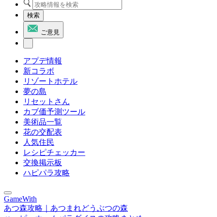
検索
ご意見
アプデ情報
新コラボ
リゾートホテル
夢の島
リセットさん
カブ価予測ツール
美術品一覧
花の交配表
人気住民
レシピチェッカー
交換掲示板
ハピパラ攻略
GameWith
あつ森攻略｜あつまれどうぶつの森