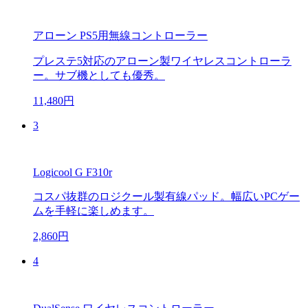
アローン PS5用無線コントローラー
プレステ5対応のアローン製ワイヤレスコントローラ
ー。サブ機としても優秀。
11,480円
3
Logicool G F310r
コスパ抜群のロジクール製有線パッド。幅広いPCゲー
ムを手軽に楽しめます。
2,860円
4