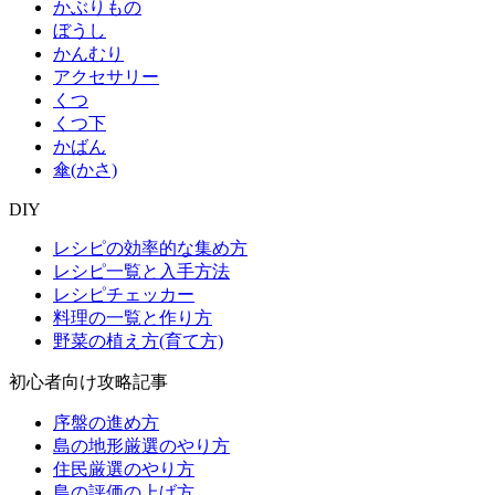
かぶりもの
ぼうし
かんむり
アクセサリー
くつ
くつ下
かばん
傘(かさ)
DIY
レシピの効率的な集め方
レシピ一覧と入手方法
レシピチェッカー
料理の一覧と作り方
野菜の植え方(育て方)
初心者向け攻略記事
序盤の進め方
島の地形厳選のやり方
住民厳選のやり方
島の評価の上げ方