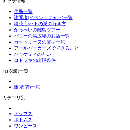
キャラ情報
住民一覧
訪問者(イベントキャラ)一覧
喫茶店/ハトの巣の行き方
かっぺいの離島ツアー
パニーの島広場のお店一覧
カットリーヌの髪型一覧
アールパーカーズでできること
ハッケミィの占い
コトブキの出現条件
服(衣装)一覧
服(衣装)一覧
カテゴリ別
トップス
ボトムス
ワンピース