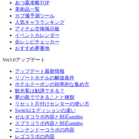
あつ森攻略TOP
美術品一覧
カブ価予測ツール
人気キャラランキング
アイテム交換掲示板
イベントカレンダー
全レシピチェッカー
おすすめ夢番地
Ver3.0アップデート
アップデート最新情報
リゾートホテルの解放条件
ホテルクーポンの効率的な集め方
観光客は勧誘できる？
夢の島でできることと種類
リセット片付けセンターの使い方
Switch2エディションの違い
ゼルダコラボ内容と対応amiibo
スプラコラボ内容と対応amiibo
ニンテンドーコラボの内容
レゴコラボの内容