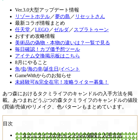
Ver.3.0大型アップデート情報
リゾートホテル
／
夢の島
／
リセットさん
最新コラボ情報まとめ
任天堂
／
LEGO
／
ゼルダ
／
スプラトゥーン
おすすめ攻略情報
美術品の偽物・本物の違いは？一覧で見る
毎日確認！カブ価予想ツール
アイテム交換掲示板はこちら
8月にやること
魚
/
虫
/
海の幸
/
誕生日
/
イベント
GameWithからのお知らせ
未経験可&完全在宅！攻略ライター募集！
あつ森におけるタクミライフのキャンドルの入手方法を掲
載。あつまれどうぶつの森タクミライフのキャンドルの値段
(買値/売値)やリメイク、色パターンもまとめています。
目次
タクミライフのキャンドルの値段と入手方法