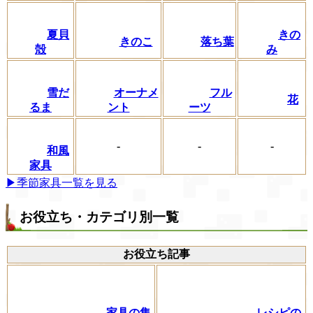
夏貝
きの
きのこ
落ち葉
殻
み
フル
雪だ
オーナメ
花
ーツ
るま
ント
-
-
-
和風
家具
▶季節家具一覧を見る
お役立ち・カテゴリ別一覧
お役立ち記事
家具の集
レシピの