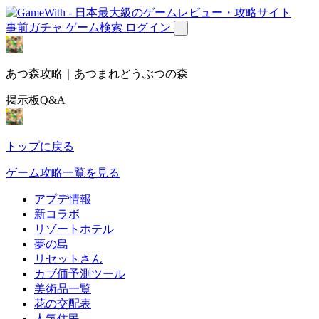
事前ガチャ
ゲーム検索
ログイン
あつ森攻略｜あつまれどうぶつの森
掲示板Q&A
トップに戻る
ゲーム攻略一覧を見る
アプデ情報
新コラボ
リゾートホテル
夢の島
リセットさん
カブ価予測ツール
美術品一覧
花の交配表
人気住民