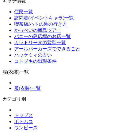
キャラ情報
住民一覧
訪問者(イベントキャラ)一覧
喫茶店/ハトの巣の行き方
かっぺいの離島ツアー
パニーの島広場のお店一覧
カットリーヌの髪型一覧
アールパーカーズでできること
ハッケミィの占い
コトブキの出現条件
服(衣装)一覧
服(衣装)一覧
カテゴリ別
トップス
ボトムス
ワンピース