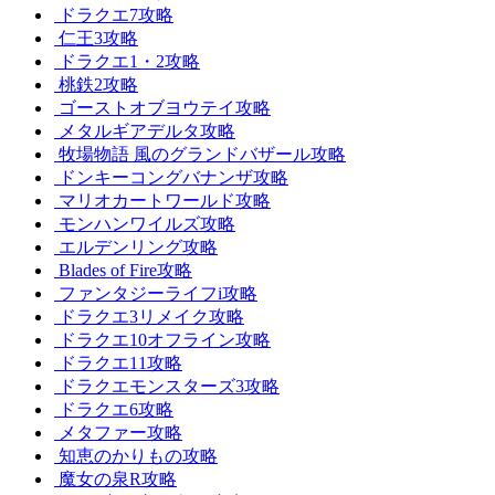
ドラクエ7攻略
仁王3攻略
ドラクエ1・2攻略
桃鉄2攻略
ゴーストオブヨウテイ攻略
メタルギアデルタ攻略
牧場物語 風のグランドバザール攻略
ドンキーコングバナンザ攻略
マリオカートワールド攻略
モンハンワイルズ攻略
エルデンリング攻略
Blades of Fire攻略
ファンタジーライフi攻略
ドラクエ3リメイク攻略
ドラクエ10オフライン攻略
ドラクエ11攻略
ドラクエモンスターズ3攻略
ドラクエ6攻略
メタファー攻略
知恵のかりもの攻略
魔女の泉R攻略