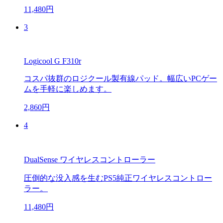
11,480円
3
Logicool G F310r
コスパ抜群のロジクール製有線パッド。幅広いPCゲー
ムを手軽に楽しめます。
2,860円
4
DualSense ワイヤレスコントローラー
圧倒的な没入感を生むPS5純正ワイヤレスコントロー
ラー。
11,480円