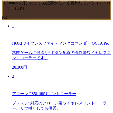
【Amazon7月】おすすめ記事からよく買われているコントロ
ーラーTOP4
PR
1
HORIワイヤレスファイティングコマンダー OCTA Pro
格闘ゲームに最適な6ボタン配置の高性能ワイヤレスコ
ントローラーです。
28,308円
2
アローン PS5用無線コントローラー
プレステ5対応のアローン製ワイヤレスコントローラ
ー。サブ機としても優秀。