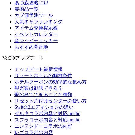
あつ森攻略TOP
美術品一覧
カブ価予測ツール
人気キャラランキング
アイテム交換掲示板
イベントカレンダー
全レシピチェッカー
おすすめ夢番地
Ver3.0アップデート
アップデート最新情報
リゾートホテルの解放条件
ホテルクーポンの効率的な集め方
観光客は勧誘できる？
夢の島でできることと種類
リセット片付けセンターの使い方
Switch2エディションの違い
ゼルダコラボ内容と対応amiibo
スプラコラボ内容と対応amiibo
ニンテンドーコラボの内容
レゴコラボの内容