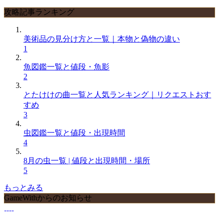
攻略記事ランキング
美術品の見分け方と一覧｜本物と偽物の違い
1
魚図鑑一覧と値段・魚影
2
とたけけの曲一覧と人気ランキング｜リクエストおす
すめ
3
虫図鑑一覧と値段・出現時間
4
8月の虫一覧 | 値段と出現時間・場所
5
もっとみる
GameWithからのお知らせ