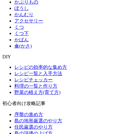
かぶりもの
ぼうし
かんむり
アクセサリー
くつ
くつ下
かばん
傘(かさ)
DIY
レシピの効率的な集め方
レシピ一覧と入手方法
レシピチェッカー
料理の一覧と作り方
野菜の植え方(育て方)
初心者向け攻略記事
序盤の進め方
島の地形厳選のやり方
住民厳選のやり方
島の評価の上げ方