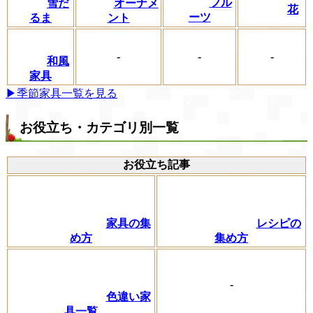
フル
雪だ
オーナメ
花
ーツ
るま
ント
-
-
-
和風
家具
▶季節家具一覧を見る
お役立ち・カテゴリ別一覧
お役立ち記事
家具の集
レシピの
め方
集め方
-
色違い家
具一覧