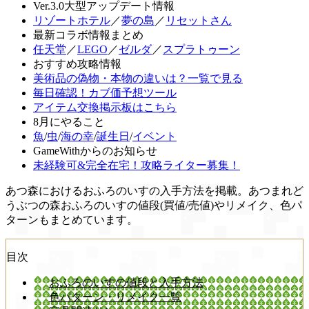
Ver.3.0大型アップデート情報
リゾートホテル
／
夢の島
／
リセットさん
最新コラボ情報まとめ
任天堂
／
LEGO
／
ゼルダ
／
スプラトゥーン
おすすめ攻略情報
美術品の偽物・本物の違いは？一覧で見る
毎日確認！カブ価予想ツール
アイテム交換掲示板はこちら
8月にやること
魚
/
虫
/
海の幸
/
誕生日
/
イベント
GameWithからのお知らせ
未経験可&完全在宅！攻略ライター募集！
あつ森におけるおふろのいすの入手方法を掲載。あつまれど
うぶつの森おふろのいすの値段(買値/売値)やリメイク、色パ
ターンもまとめています。
目次
おふろのいすの値段と入手方法
色パターン・リメイク一覧