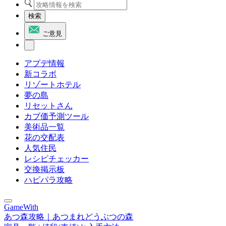
検索
ご意見
アプデ情報
新コラボ
リゾートホテル
夢の島
リセットさん
カブ価予測ツール
美術品一覧
花の交配表
人気住民
レシピチェッカー
交換掲示板
ハピパラ攻略
GameWith
あつ森攻略｜あつまれどうぶつの森