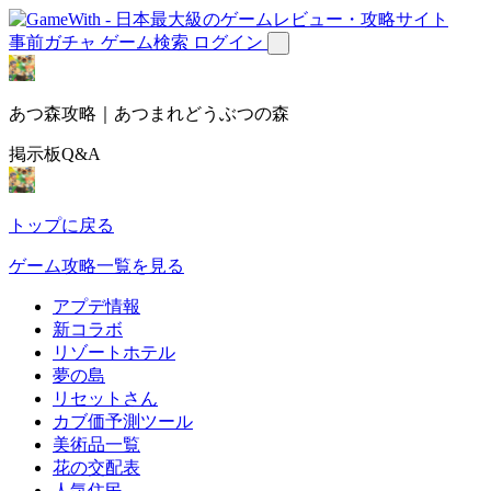
事前ガチャ
ゲーム検索
ログイン
あつ森攻略｜あつまれどうぶつの森
掲示板Q&A
トップに戻る
ゲーム攻略一覧を見る
アプデ情報
新コラボ
リゾートホテル
夢の島
リセットさん
カブ価予測ツール
美術品一覧
花の交配表
人気住民