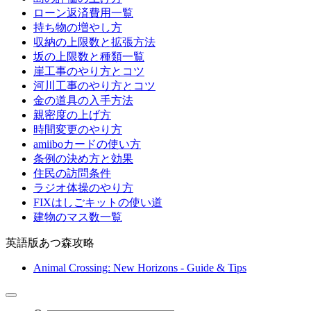
ローン返済費用一覧
持ち物の増やし方
収納の上限数と拡張方法
坂の上限数と種類一覧
崖工事のやり方とコツ
河川工事のやり方とコツ
金の道具の入手方法
親密度の上げ方
時間変更のやり方
amiiboカードの使い方
条例の決め方と効果
住民の訪問条件
ラジオ体操のやり方
FIXはしごキットの使い道
建物のマス数一覧
英語版あつ森攻略
Animal Crossing: New Horizons - Guide & Tips