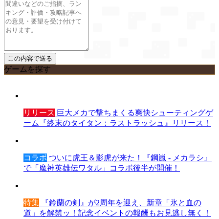
ゲームを探す
リリース
巨大メカで撃ちまくる爽快シューティングゲ
ーム『終末のタイタン：ラストラッシュ』リリース！
コラボ
ついに虎王＆影虎が来た！『鋼嵐 - メカラシ』
で「魔神英雄伝ワタル」コラボ後半が開催！
特集
『鈴蘭の剣』が2周年を迎え、新章「氷と血の
道」を解禁ッ！記念イベントの報酬もお見逃し無く！