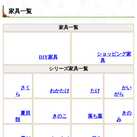
家具一覧
家具一覧
ショッピング家
DIY家具
具
シリーズ家具一覧
さく
かい
わかたけ
たけ
ら
がら
夏貝
きの
きのこ
落ち葉
殻
み