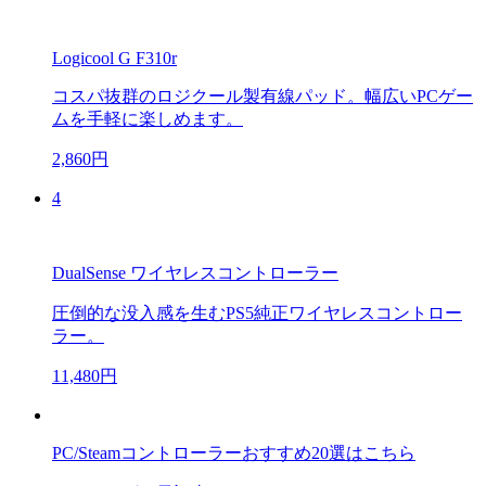
Logicool G F310r
コスパ抜群のロジクール製有線パッド。幅広いPCゲー
ムを手軽に楽しめます。
2,860円
4
DualSense ワイヤレスコントローラー
圧倒的な没入感を生むPS5純正ワイヤレスコントロー
ラー。
11,480円
PC/Steamコントローラーおすすめ20選はこちら