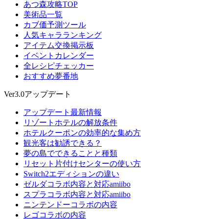
あつ森攻略TOP
美術品一覧
カブ価予測ツール
人気キャラランキング
アイテム交換掲示板
イベントカレンダー
全レシピチェッカー
おすすめ夢番地
Ver3.0アップデート
アップデート最新情報
リゾートホテルの解放条件
ホテルクーポンの効率的な集め方
観光客は勧誘できる？
夢の島でできることと種類
リセット片付けセンターの使い方
Switch2エディションの違い
ゼルダコラボ内容と対応amiibo
スプラコラボ内容と対応amiibo
ニンテンドーコラボの内容
レゴコラボの内容