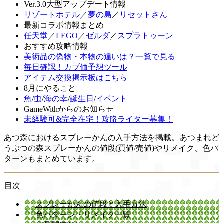
Ver.3.0大型アップデート情報
リゾートホテル
／
夢の島
／
リセットさん
最新コラボ情報まとめ
任天堂
／
LEGO
／
ゼルダ
／
スプラトゥーン
おすすめ攻略情報
美術品の偽物・本物の違いは？一覧で見る
毎日確認！カブ価予想ツール
アイテム交換掲示板はこちら
8月にやること
魚
/
虫
/
海の幸
/
誕生日
/
イベント
GameWithからのお知らせ
未経験可&完全在宅！攻略ライター募集！
あつ森におけるスプレーかんの入手方法を掲載。あつまれど
うぶつの森スプレーかんの値段(買値/売値)やリメイク、色パ
ターンもまとめています。
目次
スプレーかんの値段と入手方法
色パターン・リメイク一覧