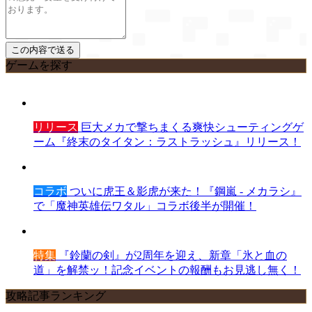
ゲームを探す
リリース
巨大メカで撃ちまくる爽快シューティングゲ
ーム『終末のタイタン：ラストラッシュ』リリース！
コラボ
ついに虎王＆影虎が来た！『鋼嵐 - メカラシ』
で「魔神英雄伝ワタル」コラボ後半が開催！
特集
『鈴蘭の剣』が2周年を迎え、新章「氷と血の
道」を解禁ッ！記念イベントの報酬もお見逃し無く！
攻略記事ランキング