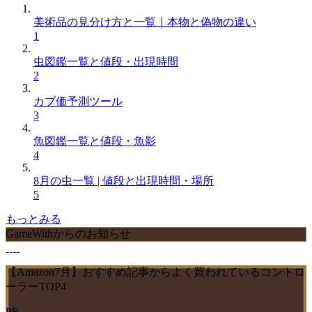
美術品の見分け方と一覧｜本物と偽物の違い
1
虫図鑑一覧と値段・出現時間
2
カブ価予測ツール
3
魚図鑑一覧と値段・魚影
4
8月の虫一覧 | 値段と出現時間・場所
5
もっとみる
GameWithからのお知らせ
【Amazon7月】おすすめ記事からよく買われているコントロ
ーラーTOP4
PR