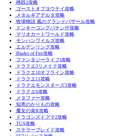
桃鉄2攻略
ゴーストオブヨウテイ攻略
メタルギアデルタ攻略
牧場物語 風のグランドバザール攻略
ドンキーコングバナンザ攻略
マリオカートワールド攻略
モンハンワイルズ攻略
エルデンリング攻略
Blades of Fire攻略
ファンタジーライフi攻略
ドラクエ3リメイク攻略
ドラクエ10オフライン攻略
ドラクエ11攻略
ドラクエモンスターズ3攻略
ドラクエ6攻略
メタファー攻略
知恵のかりもの攻略
魔女の泉R攻略
ドラゴンズドグマ2攻略
TGS攻略
ステラーブレイド攻略