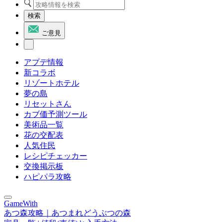
検索
ご意見
アプデ情報
新コラボ
リゾートホテル
夢の島
リセットさん
カブ価予測ツール
美術品一覧
花の交配表
人気住民
レシピチェッカー
交換掲示板
ハピパラ攻略
GameWith
あつ森攻略｜あつまれどうぶつの森