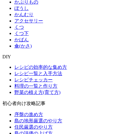
かぶりもの
ぼうし
かんむり
アクセサリー
くつ
くつ下
かばん
傘(かさ)
DIY
レシピの効率的な集め方
レシピ一覧と入手方法
レシピチェッカー
料理の一覧と作り方
野菜の植え方(育て方)
初心者向け攻略記事
序盤の進め方
島の地形厳選のやり方
住民厳選のやり方
島の評価の上げ方