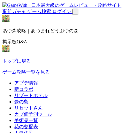
事前ガチャ
ゲーム検索
ログイン
あつ森攻略｜あつまれどうぶつの森
掲示板Q&A
トップに戻る
ゲーム攻略一覧を見る
アプデ情報
新コラボ
リゾートホテル
夢の島
リセットさん
カブ価予測ツール
美術品一覧
花の交配表
人気住民