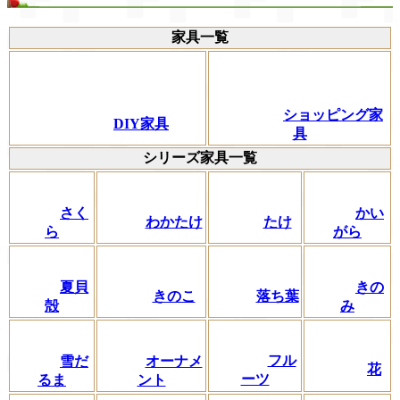
家具一覧
ショッピング家
DIY家具
具
シリーズ家具一覧
さく
かい
わかたけ
たけ
ら
がら
夏貝
きの
きのこ
落ち葉
殻
み
フル
雪だ
オーナメ
花
ーツ
るま
ント