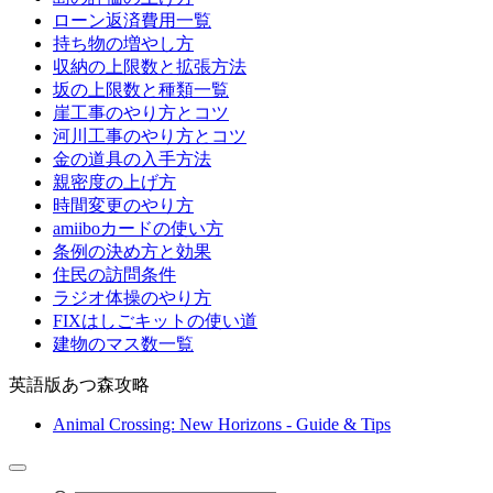
ローン返済費用一覧
持ち物の増やし方
収納の上限数と拡張方法
坂の上限数と種類一覧
崖工事のやり方とコツ
河川工事のやり方とコツ
金の道具の入手方法
親密度の上げ方
時間変更のやり方
amiiboカードの使い方
条例の決め方と効果
住民の訪問条件
ラジオ体操のやり方
FIXはしごキットの使い道
建物のマス数一覧
英語版あつ森攻略
Animal Crossing: New Horizons - Guide & Tips