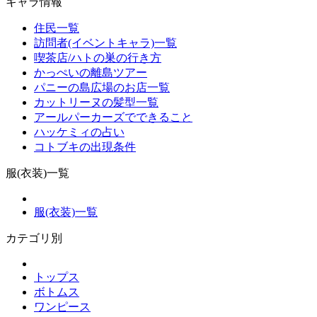
キャラ情報
住民一覧
訪問者(イベントキャラ)一覧
喫茶店/ハトの巣の行き方
かっぺいの離島ツアー
パニーの島広場のお店一覧
カットリーヌの髪型一覧
アールパーカーズでできること
ハッケミィの占い
コトブキの出現条件
服(衣装)一覧
服(衣装)一覧
カテゴリ別
トップス
ボトムス
ワンピース