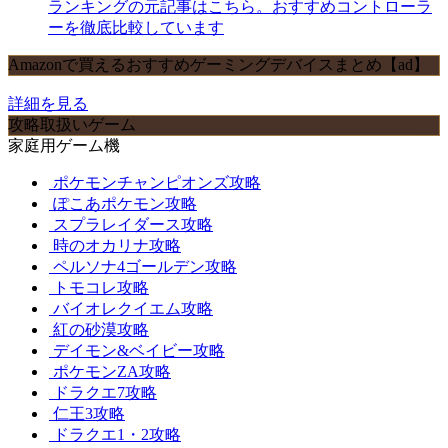
ランキングの元記事はこちら。おすすめコントローラ
ーを徹底比較しています
Amazonで買えるおすすめゲーミングデバイスまとめ【ad】
詳細を見る
攻略取扱いゲーム
家庭用ゲーム機
ポケモンチャンピオンズ攻略
ぽこあポケモン攻略
スプラレイダース攻略
時のオカリナ攻略
ペルソナ4ゴールデン攻略
トモコレ攻略
バイオレクイエム攻略
紅の砂漠攻略
デイモン&ベイビー攻略
ポケモンZA攻略
ドラクエ7攻略
仁王3攻略
ドラクエ1・2攻略