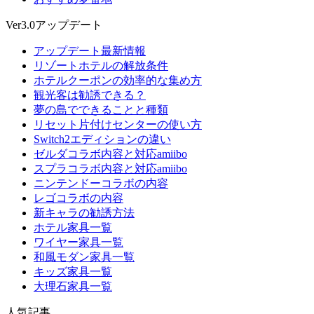
Ver3.0アップデート
アップデート最新情報
リゾートホテルの解放条件
ホテルクーポンの効率的な集め方
観光客は勧誘できる？
夢の島でできることと種類
リセット片付けセンターの使い方
Switch2エディションの違い
ゼルダコラボ内容と対応amiibo
スプラコラボ内容と対応amiibo
ニンテンドーコラボの内容
レゴコラボの内容
新キャラの勧誘方法
ホテル家具一覧
ワイヤー家具一覧
和風モダン家具一覧
キッズ家具一覧
大理石家具一覧
人気記事