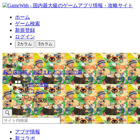
ホーム
ゲーム検索
新規登録
ログイン
2カラム
3カラム
あつ森攻略｜あつまれどうぶつの森
他の攻略
コミュ
掲示板
アプデ情報
新コラボ