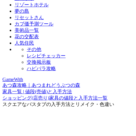
リゾートホテル
夢の島
リセットさん
カブ価予測ツール
美術品一覧
花の交配表
人気住民
その他
レシピチェッカー
交換掲示板
ハピパラ攻略
GameWith
あつ森攻略｜あつまれどうぶつの森
家具一覧 | 値段(売値)と入手方法
ショッピング(店売り)家具の値段と入手方法一覧
スクエアなバスタブの入手方法とリメイク・色違い