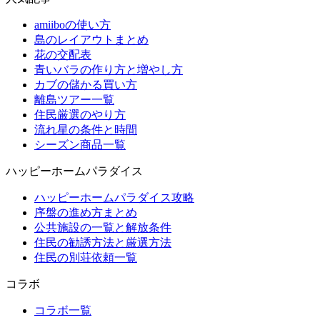
amiiboの使い方
島のレイアウトまとめ
花の交配表
青いバラの作り方と増やし方
カブの儲かる買い方
離島ツアー一覧
住民厳選のやり方
流れ星の条件と時間
シーズン商品一覧
ハッピーホームパラダイス
ハッピーホームパラダイス攻略
序盤の進め方まとめ
公共施設の一覧と解放条件
住民の勧誘方法と厳選方法
住民の別荘依頼一覧
コラボ
コラボ一覧