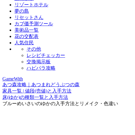
リゾートホテル
夢の島
リセットさん
カブ価予測ツール
美術品一覧
花の交配表
人気住民
その他
レシピチェッカー
交換掲示板
ハピパラ攻略
GameWith
あつ森攻略｜あつまれどうぶつの森
家具一覧 | 値段(売値)と入手方法
床(ゆか)の種類一覧と入手方法
ブルーめいさいのゆかの入手方法とリメイク・色違い