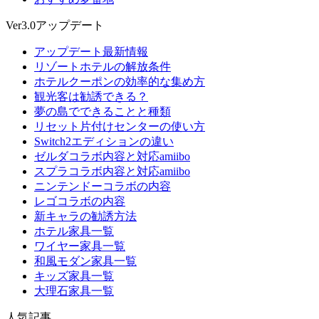
Ver3.0アップデート
アップデート最新情報
リゾートホテルの解放条件
ホテルクーポンの効率的な集め方
観光客は勧誘できる？
夢の島でできることと種類
リセット片付けセンターの使い方
Switch2エディションの違い
ゼルダコラボ内容と対応amiibo
スプラコラボ内容と対応amiibo
ニンテンドーコラボの内容
レゴコラボの内容
新キャラの勧誘方法
ホテル家具一覧
ワイヤー家具一覧
和風モダン家具一覧
キッズ家具一覧
大理石家具一覧
人気記事