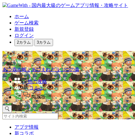
ホーム
ゲーム検索
新規登録
ログイン
2カラム
3カラム
あつ森攻略｜あつまれどうぶつの森
他の攻略
コミュ
掲示板
アプデ情報
新コラボ