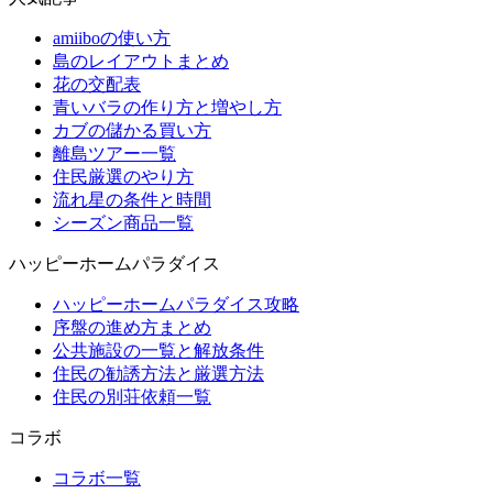
amiiboの使い方
島のレイアウトまとめ
花の交配表
青いバラの作り方と増やし方
カブの儲かる買い方
離島ツアー一覧
住民厳選のやり方
流れ星の条件と時間
シーズン商品一覧
ハッピーホームパラダイス
ハッピーホームパラダイス攻略
序盤の進め方まとめ
公共施設の一覧と解放条件
住民の勧誘方法と厳選方法
住民の別荘依頼一覧
コラボ
コラボ一覧