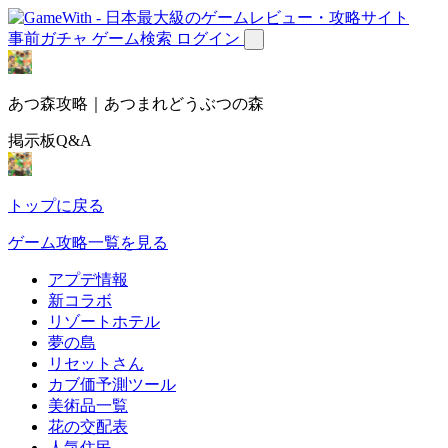
事前ガチャ
ゲーム検索
ログイン
あつ森攻略｜あつまれどうぶつの森
掲示板Q&A
トップに戻る
ゲーム攻略一覧を見る
アプデ情報
新コラボ
リゾートホテル
夢の島
リセットさん
カブ価予測ツール
美術品一覧
花の交配表
人気住民