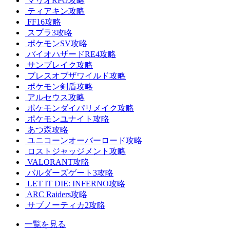
マリオRPG攻略
ティアキン攻略
FF16攻略
スプラ3攻略
ポケモンSV攻略
バイオハザードRE4攻略
サンブレイク攻略
ブレスオブザワイルド攻略
ポケモン剣盾攻略
アルセウス攻略
ポケモンダイパリメイク攻略
ポケモンユナイト攻略
あつ森攻略
ユニコーンオーバーロード攻略
ロストジャッジメント攻略
VALORANT攻略
バルダーズゲート3攻略
LET IT DIE: INFERNO攻略
ARC Raiders攻略
サブノーティカ2攻略
一覧を見る