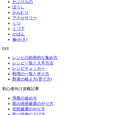
かぶりもの
ぼうし
かんむり
アクセサリー
くつ
くつ下
かばん
傘(かさ)
DIY
レシピの効率的な集め方
レシピ一覧と入手方法
レシピチェッカー
料理の一覧と作り方
野菜の植え方(育て方)
初心者向け攻略記事
序盤の進め方
島の地形厳選のやり方
住民厳選のやり方
島の評価の上げ方