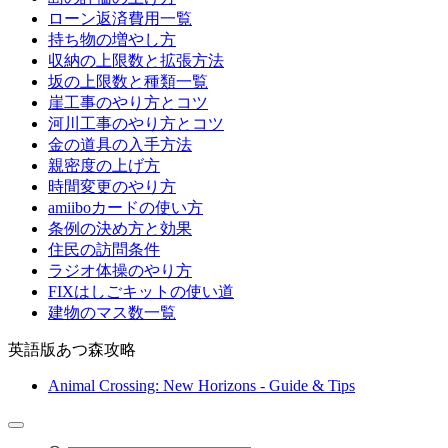
ローン返済費用一覧
持ち物の増やし方
収納の上限数と拡張方法
坂の上限数と種類一覧
崖工事のやり方とコツ
河川工事のやり方とコツ
金の道具の入手方法
親密度の上げ方
時間変更のやり方
amiiboカードの使い方
条例の決め方と効果
住民の訪問条件
ラジオ体操のやり方
FIXはしごキットの使い道
建物のマス数一覧
英語版あつ森攻略
Animal Crossing: New Horizons - Guide & Tips