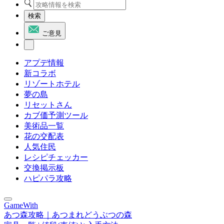
検索
ご意見
アプデ情報
新コラボ
リゾートホテル
夢の島
リセットさん
カブ価予測ツール
美術品一覧
花の交配表
人気住民
レシピチェッカー
交換掲示板
ハピパラ攻略
GameWith
あつ森攻略｜あつまれどうぶつの森