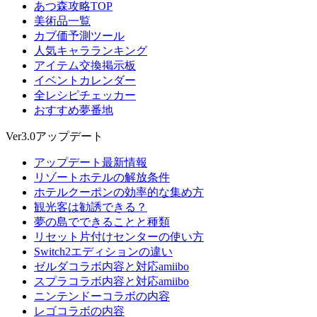
あつ森攻略TOP
美術品一覧
カブ価予測ツール
人気キャラランキング
アイテム交換掲示板
イベントカレンダー
全レシピチェッカー
おすすめ夢番地
Ver3.0アップデート
アップデート最新情報
リゾートホテルの解放条件
ホテルクーポンの効率的な集め方
観光客は勧誘できる？
夢の島でできることと種類
リセット片付けセンターの使い方
Switch2エディションの違い
ゼルダコラボ内容と対応amiibo
スプラコラボ内容と対応amiibo
ニンテンドーコラボの内容
レゴコラボの内容