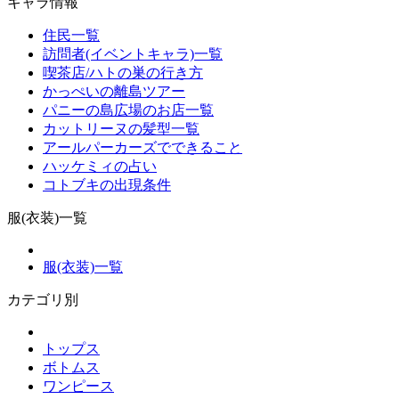
キャラ情報
住民一覧
訪問者(イベントキャラ)一覧
喫茶店/ハトの巣の行き方
かっぺいの離島ツアー
パニーの島広場のお店一覧
カットリーヌの髪型一覧
アールパーカーズでできること
ハッケミィの占い
コトブキの出現条件
服(衣装)一覧
服(衣装)一覧
カテゴリ別
トップス
ボトムス
ワンピース