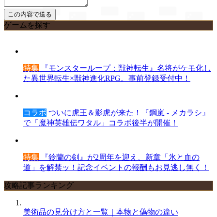
ゲームを探す
特集
『モンスターループ：獣神転生』名将がケモ化し
た異世界転生×獣神進化RPG。事前登録受付中！
コラボ
ついに虎王＆影虎が来た！『鋼嵐 - メカラシ』
で「魔神英雄伝ワタル」コラボ後半が開催！
特集
『鈴蘭の剣』が2周年を迎え、新章「氷と血の
道」を解禁ッ！記念イベントの報酬もお見逃し無く！
攻略記事ランキング
美術品の見分け方と一覧｜本物と偽物の違い