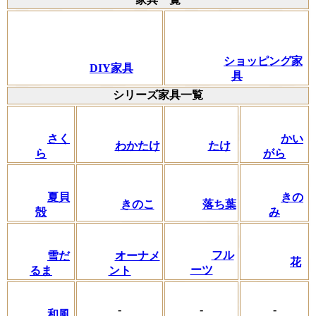
ショッピング家
DIY家具
具
シリーズ家具一覧
さく
かい
わかたけ
たけ
ら
がら
夏貝
きの
きのこ
落ち葉
殻
み
フル
雪だ
オーナメ
花
ーツ
るま
ント
-
-
-
和風