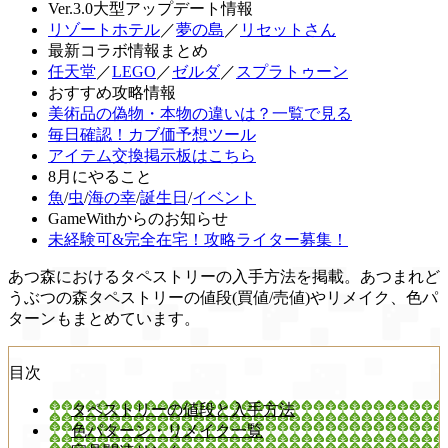
Ver.3.0大型アップデート情報
リゾートホテル
／
夢の島
／
リセットさん
最新コラボ情報まとめ
任天堂
／
LEGO
／
ゼルダ
／
スプラトゥーン
おすすめ攻略情報
美術品の偽物・本物の違いは？一覧で見る
毎日確認！カブ価予想ツール
アイテム交換掲示板はこちら
8月にやること
魚
/
虫
/
海の幸
/
誕生日
/
イベント
GameWithからのお知らせ
未経験可&完全在宅！攻略ライター募集！
あつ森におけるタペストリーの入手方法を掲載。あつまれど
うぶつの森タペストリーの値段(買値/売値)やリメイク、色パ
ターンもまとめています。
目次
タペストリーの値段と入手方法
色パターン・リメイク一覧