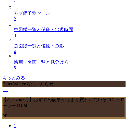
1
カブ価予測ツール
2
虫図鑑一覧と値段・出現時間
3
魚図鑑一覧と値段・魚影
4
絵画・名画一覧と見分け方
5
もっとみる
GameWithからのお知らせ
【Amazon7月】おすすめ記事からよく買われているコントロ
ーラーTOP4
PR
1