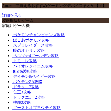
Amazonで買えるおすすめゲーミングデバイスまとめ【ad】
詳細を見る
攻略取扱いゲーム
家庭用ゲーム機
ポケモンチャンピオンズ攻略
ぽこあポケモン攻略
スプラレイダース攻略
時のオカリナ攻略
ペルソナ4ゴールデン攻略
トモコレ攻略
バイオレクイエム攻略
紅の砂漠攻略
デイモン&ベイビー攻略
ポケモンZA攻略
ドラクエ7攻略
仁王3攻略
ドラクエ1・2攻略
桃鉄2攻略
ゴーストオブヨウテイ攻略