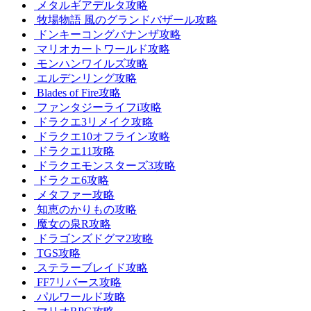
メタルギアデルタ攻略
牧場物語 風のグランドバザール攻略
ドンキーコングバナンザ攻略
マリオカートワールド攻略
モンハンワイルズ攻略
エルデンリング攻略
Blades of Fire攻略
ファンタジーライフi攻略
ドラクエ3リメイク攻略
ドラクエ10オフライン攻略
ドラクエ11攻略
ドラクエモンスターズ3攻略
ドラクエ6攻略
メタファー攻略
知恵のかりもの攻略
魔女の泉R攻略
ドラゴンズドグマ2攻略
TGS攻略
ステラーブレイド攻略
FF7リバース攻略
パルワールド攻略