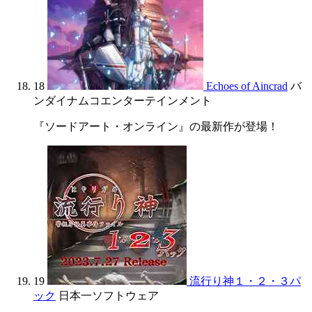
18
Echoes of Aincrad
バ
ンダイナムコエンターテインメント
『ソードアート・オンライン』の最新作が登場！
19
流行り神１・２・３パ
ック
日本一ソフトウェア