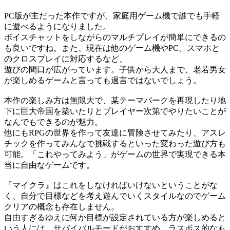
PC版が主だった本作ですが、家庭用ゲーム機で誰でも手軽
に遊べるようになりました。
ボイスチャットをしながらのマルチプレイが簡単にできるの
も良いですね。また、現在は他のゲーム機やPC、スマホと
のクロスプレイに対応するなど、
遊びの間口が広がっています。子供から大人まで、老若男女
が楽しめるゲームと言っても過言ではないでしょう。
本作の楽しみ方は無限大で、某テーマパークを再現したり地
下に巨大帝国を築いたりとプレイヤー次第でやりたいことが
なんでもできるのが魅力。
他にもRPGの世界を作って友達に冒険させてみたり、アスレ
チックを作ってみんなで挑戦するといった変わった遊び方も
可能。「これやってみよう」がゲームの世界で実現できる本
当に自由なゲームです。
『マイクラ』はこれをしなければいけないということがな
く、自分で目標などを考え遊んでいくスタイルなのでゲーム
クリアの概念も存在しません。
自由すぎるゆえに何か目標が設定されている方が楽しめると
いう人には、サバイバルモードがおすすめ。ラスボス的なも