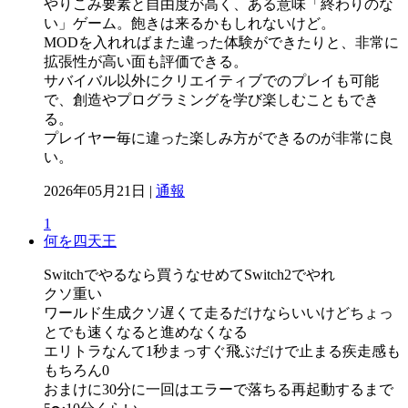
やりこみ要素と自由度が高く、ある意味「終わりのな
い」ゲーム。飽きは来るかもしれないけど。
MODを入れればまた違った体験ができたりと、非常に
拡張性が高い面も評価できる。
サバイバル以外にクリエイティブでのプレイも可能
で、創造やプログラミングを学び楽しむこともでき
る。
プレイヤー毎に違った楽しみ方ができるのが非常に良
い。
2026年05月21日 |
通報
1
何を四天王
Switchでやるなら買うなせめてSwitch2でやれ
クソ重い
ワールド生成クソ遅くて走るだけならいいけどちょっ
とでも速くなると進めなくなる
エリトラなんて1秒まっすぐ飛ぶだけで止まる疾走感も
もちろん0
おまけに30分に一回はエラーで落ちる再起動するまで