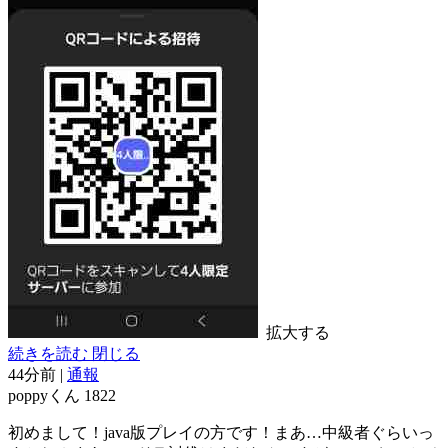
拡大する
続きを読む
閉じる
44分前
|
通報
poppyくん
1822
初めまして！java版プレイの方です！まあ…中級者ぐらいっ