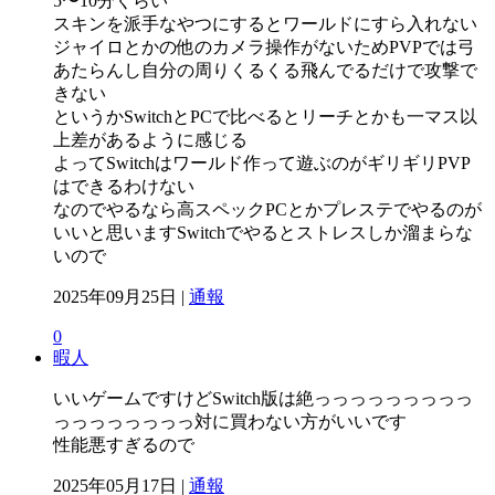
5〜10分くらい
スキンを派手なやつにするとワールドにすら入れない
ジャイロとかの他のカメラ操作がないためPVPでは弓
あたらんし自分の周りくるくる飛んでるだけで攻撃で
きない
というかSwitchとPCで比べるとリーチとかも一マス以
上差があるように感じる
よってSwitchはワールド作って遊ぶのがギリギリPVP
はできるわけない
なのでやるなら高スペックPCとかプレステでやるのが
いいと思いますSwitchでやるとストレスしか溜まらな
いので
2025年09月25日 |
通報
0
暇人
いいゲームですけどSwitch版は絶っっっっっっっっっ
っっっっっっっっ対に買わない方がいいです
性能悪すぎるので
2025年05月17日 |
通報