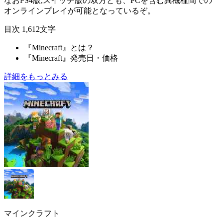
なおPS4版,スイッチ版の双方とも、PCを含む
異機種間での
オンラインプレイが可能
となっているぞ。
目次
1,612文字
『Minecraft』とは？
『Minecraft』発売日・価格
詳細をもっとみる
マインクラフト