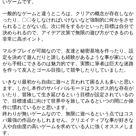
いゲームです。
一般的なゲームと違うところは、クリアの概念が存在しなか
ったり、〇〇をしなければいけないなど強制的に何かをさせ
られることがない点。次に何をするかといった目標は自分で
決められるので、アイデア次第で無限の遊び方ができるのも
非常に高ポイント。
マルチプレイが可能なので、友達と秘密基地を作ったり、設
定を決めて遊んだりと誰しも経験があるような事が家にいな
がら手軽にできるのは魅力的です。実際に筆者は巨大な迷路
を作って友人とゴール目指して競争したりしていました。
いきなり最初から自由に遊べと言われて困る人も多いと思い
ます。しかし本作のサバイバルモードはラスボス的な存在が
いたり、冒険して生き延びるという目標が設定されているの
で、目標達成に向けて世界中を旅してみるといつの間にか操
作に慣れているかと思います。
終わりが無いゲームなので、無限に遊べるという点ではコス
パ最強の作品かもしれません。クリエイティブな事が好きな
人や自由度の高いゲームを求めている人に強くオススメしま
す。