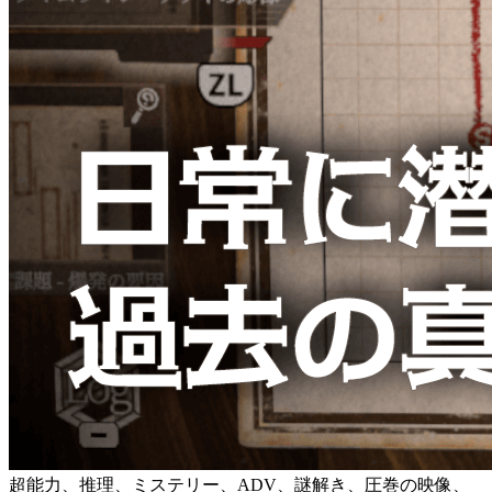
超能力、推理、ミステリー、ADV、謎解き、圧巻の映像、