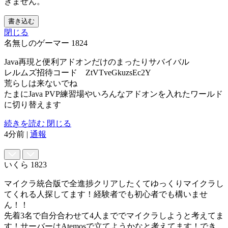
きません。
書き込む
閉じる
名無しのゲーマー
1824
Java再現と便利アドオンだけのまったりサバイバル
レルムズ招待コード ZtVTveGkuzsEc2Y
荒らしは来ないでね
たまにJava PVP練習場やいろんなアドオンを入れたワールド
に切り替えます
続きを読む
閉じる
4分前
|
通報
いくら
1823
マイクラ統合版で全進捗クリアしたくてゆっくりマイクラし
てくれる人探してます！経験者でも初心者でも構いませ
ん！！
先着3名で自分合わせて4人まででマイクラしようと考えてま
す！サーバーはAtemosで立てようかなと考えてます！でき