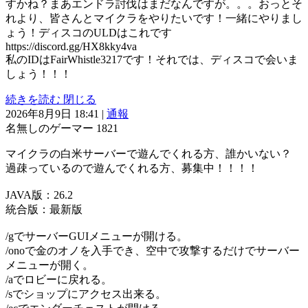
すかね？まあエンドラ討伐はまだなんですが。。。おっとそ
れより、皆さんとマイクラをやりたいです！一緒にやりまし
ょう！ディスコのULDはこれです
https://discord.gg/HX8kky4va
私のIDはFairWhistle3217です！それでは、ディスコで会いま
しょう！！！
続きを読む
閉じる
2026年8月9日 18:41
|
通報
名無しのゲーマー
1821
マイクラの白米サーバーで遊んでくれる方、誰かいない？
過疎っているので遊んでくれる方、募集中！！！！
JAVA版：26.2
統合版：最新版
/gでサーバーGUIメニューが開ける。
/onoで金のオノを入手でき、空中で攻撃するだけでサーバー
メニューが開く。
/aでロビーに戻れる。
/sでショップにアクセス出来る。