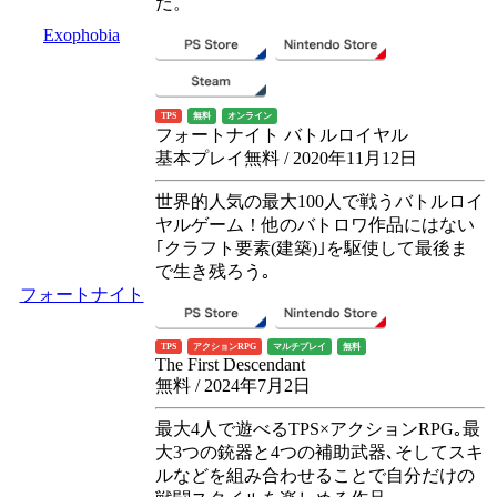
だ。
Exophobia
TPS
無料
オンライン
フォートナイト バトルロイヤル
基本プレイ無料 / 2020年11月12日
世界的人気の最大100人で戦うバトルロイ
ヤルゲーム！他のバトロワ作品にはない
｢クラフト要素(建築)｣を駆使して最後ま
で生き残ろう｡
フォートナイト
TPS
アクションRPG
マルチプレイ
無料
The First Descendant
無料 / 2024年7月2日
最大4人で遊べるTPS×アクションRPG｡最
大3つの銃器と4つの補助武器､そしてスキ
ルなどを組み合わせることで自分だけの