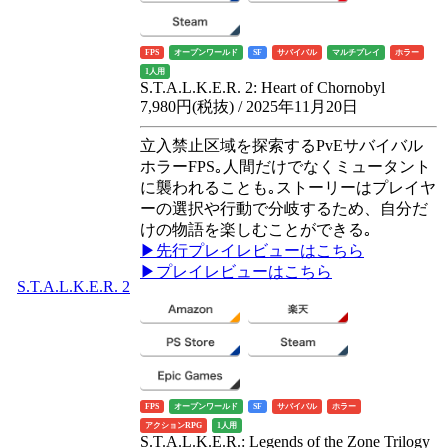
FPS
オープンワールド
SF
サバイバル
マルチプレイ
ホラー
1人用
S.T.A.L.K.E.R. 2: Heart of Chornobyl
7,980円(税抜) / 2025年11月20日
立入禁止区域を探索するPvEサバイバル
ホラーFPS｡人間だけでなくミュータント
に襲われることも｡ストーリーはプレイヤ
ーの選択や行動で分岐するため、自分だ
けの物語を楽しむことができる｡
▶先行プレイレビューはこちら
▶プレイレビューはこちら
S.T.A.L.K.E.R. 2
FPS
オープンワールド
SF
サバイバル
ホラー
アクションRPG
1人用
S.T.A.L.K.E.R.: Legends of the Zone Trilogy