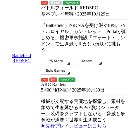
FPS
基本無料
マルチプレイ
バトルフィールド REDSEC
基本プレイ無料 / 2025年10月29日
『Battlefield』のDNAを受け継ぐFPS。バ
トルロイヤル、ガントレット、Portalが楽
しめる。機密軍事施設「フォート・リン
ドン」で生き残りをかけた戦いに挑も
う。
Battlefield
REDSEC
FPS
脱出
マルチプレイ
ARC Raiders
5,400円(税抜) / 2025年10月30日
機械が支配する荒廃地を探索し、素材を
集めて生き延びるPvPvE脱出シュータ
ー。装備をクラフトしながら、脅威と争
奪戦が渦巻く世界を生き抜こう。
▶先行プレイレビューはこちら