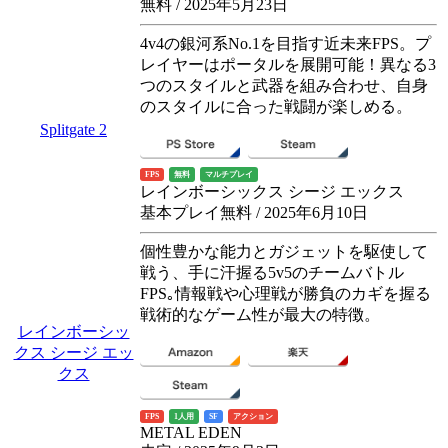
無料 / 2025年5月23日
4v4の銀河系No.1を目指す近未来FPS。プ
レイヤーはポータルを展開可能！異なる3
つのスタイルと武器を組み合わせ、自身
のスタイルに合った戦闘が楽しめる。
Splitgate 2
FPS
無料
マルチプレイ
レインボーシックス シージ エックス
基本プレイ無料 / 2025年6月10日
個性豊かな能力とガジェットを駆使して
戦う、手に汗握る5v5のチームバトル
FPS｡情報戦や心理戦が勝負のカギを握る
戦術的なゲーム性が最大の特徴。
レインボーシッ
クス シージ エッ
クス
FPS
1人用
SF
アクション
METAL EDEN