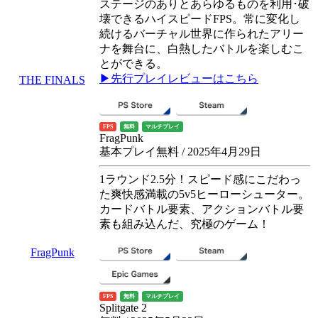
ステージのありとあらゆるものを利用･破
壊できるハイスピードFPS。常に変化し
続けるバーチャル世界に作られたアリー
ナを舞台に、白熱したバトルを楽しむこ
とができる。
▶先行プレイレビューはこちら
THE FINALS
FPS
無料
マルチプレイ
FragPunk
基本プレイ無料 / 2025年4月29日
1ラウンド2.5分！スピード感にこだわっ
た爽快感満載の5v5ヒーローシューター。
カードバトル要素、アクションバトル要
素も組み込んだ、究極のゲーム！
FragPunk
FPS
無料
マルチプレイ
Splitgate 2