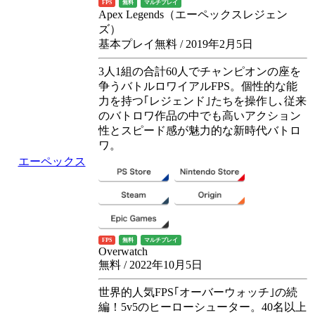
FPS
無料
マルチプレイ
Apex Legends（エーペックスレジェン
ズ）
基本プレイ無料 / 2019年2月5日
3人1組の合計60人でチャンピオンの座を
争うバトルロワイアルFPS。個性的な能
力を持つ｢レジェンド｣たちを操作し､従来
のバトロワ作品の中でも高いアクション
性とスピード感が魅力的な新時代バトロ
ワ。
エーペックス
FPS
無料
マルチプレイ
Overwatch
無料 / 2022年10月5日
世界的人気FPS｢オーバーウォッチ｣の続
編！5v5のヒーローシューター。40名以上