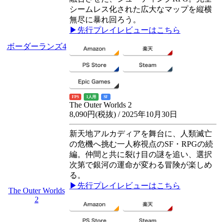
シームレス化された広大なマップを縦横
無尽に暴れ回ろう。
▶先行プレイレビューはこちら
ボーダーランズ4
FPS
1人用
SF
The Outer Worlds 2
8,090円(税抜) / 2025年10月30日
新天地アルカディアを舞台に、人類滅亡
の危機へ挑む一人称視点のSF・RPGの続
編。仲間と共に裂け目の謎を追い、選択
次第で銀河の運命が変わる冒険が楽しめ
る。
▶先行プレイレビューはこちら
The Outer Worlds
2