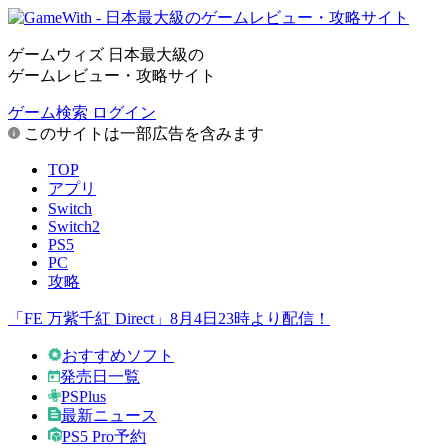
ゲームウィズ 日本最大級の
ゲームレビュー・攻略サイト
ゲーム検索
ログイン
このサイトは一部広告を含みます
TOP
アプリ
Switch
Switch2
PS5
PC
攻略
「FE 万紫千紅 Direct」8月4日23時より配信！
おすすめソフト
発売日一覧
PSPlus
最新ニュース
PS5 Pro予約