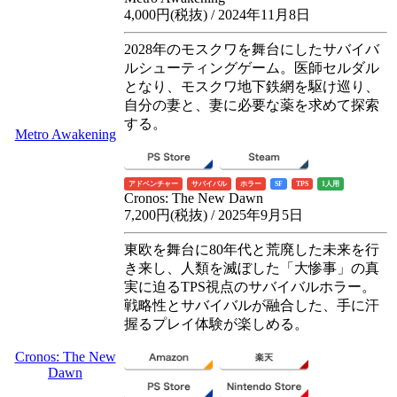
4,000円(税抜) / 2024年11月8日
2028年のモスクワを舞台にしたサバイバ
ルシューティングゲーム。医師セルダル
となり、モスクワ地下鉄網を駆け巡り、
自分の妻と、妻に必要な薬を求めて探索
する。
Metro Awakening
アドベンチャー
サバイバル
ホラー
SF
TPS
1人用
Cronos: The New Dawn
7,200円(税抜) / 2025年9月5日
東欧を舞台に80年代と荒廃した未来を行
き来し、人類を滅ぼした「大惨事」の真
実に迫るTPS視点のサバイバルホラー。
戦略性とサバイバルが融合した、手に汗
握るプレイ体験が楽しめる。
Cronos: The New
Dawn