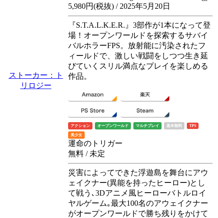
5,980円(税抜) / 2025年5月20日
『S.T.A.L.K.E.R.』3部作が1本になって登
場！オープンワールドを探索するサバイ
バルホラーFPS。放射能に汚染されたフ
ィールドで、激しい戦闘をしつつ生き延
びていくスリル満点なプレイを楽しめる
ストーカー：ト
作品。
リロジー
アクション
オープンワールド
マルチプレイ
基本無料
TPS
美少女
運命のトリガー
無料 / 未定
災害によってできた浮遊島を舞台にアウ
ェイクナー(異能を持ったヒーロー)とし
て戦う､3Dアニメ風ヒーローバトルロイ
ヤルゲーム｡最大100名のアウェイクナー
がオープンワールドで勝ち残りをかけて