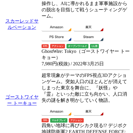
操作し、AIに導かれるまま軍事施設から
の脱出を目指して戦うシューティングゲ
ーム。
スカーレッドサ
ルベーション
FPS
アクション
オープンワールド
1人用
GhostWire: Tokyo（ゴーストワイヤー トー
キョー）
7,980円(税抜) / 2022年3月25日
超常現象がテーマのFPS視点3Dアクショ
ンゲーム。突如人口のほとんどが消えて
しまった東京を舞台に、『妖怪』や
『霊』といった敵に立ち向かい、人口消
ゴーストワイヤ
失の謎を解き明かしていく物語。
ー トーキョー
TPS
マルチプレイ
アクション
四角い地球に再びシカク現る!? デジボク
地球防衛軍2 EARTH DEFENSE FORCE: