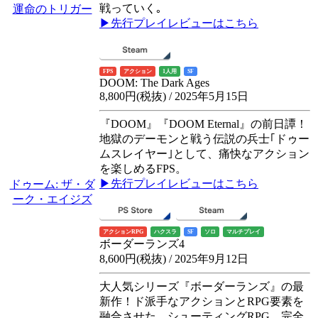
戦っていく｡
運命のトリガー
▶先行プレイレビューはこちら
FPS
アクション
1人用
SF
DOOM: The Dark Ages
8,800円(税抜) / 2025年5月15日
『DOOM』『DOOM Eternal』の前日譚！
地獄のデーモンと戦う伝説の兵士｢ドゥー
ムスレイヤー｣として、痛快なアクション
を楽しめるFPS。
▶先行プレイレビューはこちら
ドゥーム: ザ・ダ
ーク・エイジズ
アクションRPG
ハクスラ
SF
ソロ
マルチプレイ
ボーダーランズ4
8,600円(税抜) / 2025年9月12日
大人気シリーズ『ボーダーランズ』の最
新作！ド派手なアクションとRPG要素を
融合させた、シューティングRPG。完全