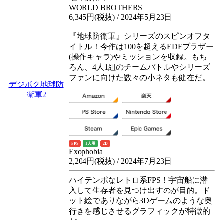
WORLD BROTHERS
6,345円(税抜) / 2024年5月23日
『地球防衛軍』シリーズのスピンオフタ
イトル！今作は100を超えるEDFブラザー
(操作キャラ)やミッションを収録。もち
ろん、4人1組のチームバトルやシリーズ
ファンに向けた数々の小ネタも健在だ。
デジボク地球防
衛軍2
FPS
1人用
2D
Exophobia
2,204円(税抜) / 2024年7月23日
ハイテンポなレトロ系FPS！宇宙船に潜
入して生存者を見つけ出すのが目的。ド
ット絵でありながら3Dゲームのような奥
行きを感じさせるグラフィックが特徴的