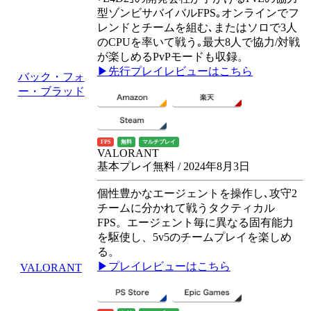
型ゾンビサバイバルFPS｡オンラインでフ
レンドとチームを組む､またはソロで3人
のCPUを率いて戦う｡最大8人で協力/対戦
が楽しめるPvPモードも収録。
▶先行プレイレビューはこちら
バック・フォ
ー・ブラッド
FPS
無料
マルチプレイ
VALORANT
基本プレイ無料 / 2024年8月3日
個性豊かなエージェントを操作し､攻守2
チームに分かれて戦うタクティカル
FPS。エージェント毎に異なる固有能力
を駆使し、5v5のチームプレイを楽しめ
る。
▶プレイレビューはこちら
VALORANT