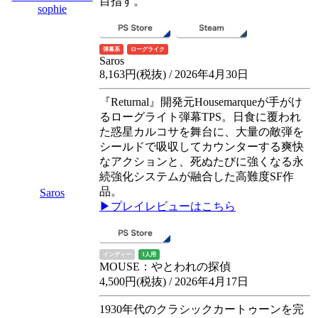
目指す。
sophie
弾幕系
ローグライク
Saros
8,163円(税抜) / 2026年4月30日
『Returnal』開発元Housemarqueが手がけ
るローグライト弾幕TPS。日食に覆われ
た惑星カルコサを舞台に、大量の敵弾を
シールドで吸収してカウンターする爽快
なアクションと、死ぬたびに強くなる永
続強化システムが融合した高難度SF作
品。
Saros
▶プレイレビューはこちら
インディー
1人用
MOUSE：やとわれの探偵
4,500円(税抜) / 2026年4月17日
1930年代のクラシックカートゥーンを完