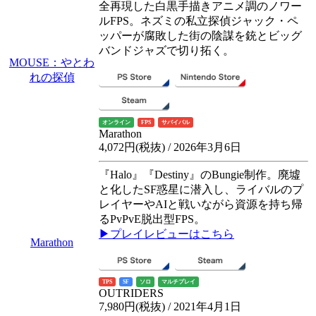
全再現した白黒手描きアニメ調のノワー
ルFPS。ネズミの私立探偵ジャック・ペ
ッパーが腐敗した街の陰謀を銃とビッグ
バンドジャズで切り拓く。
MOUSE：やとわ
れの探偵
オンライン
FPS
サバイバル
Marathon
4,072円(税抜) / 2026年3月6日
『Halo』『Destiny』のBungie制作。廃墟
と化したSF惑星に潜入し、ライバルのプ
レイヤーやAIと戦いながら資源を持ち帰
るPvPvE脱出型FPS。
▶プレイレビューはこちら
Marathon
TPS
SF
ソロ
マルチプレイ
OUTRIDERS
7,980円(税抜) / 2021年4月1日