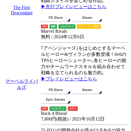
戦闘スタイルを楽しめる作品｡
▶先行プレイレビューはこちら
The First
Descendant
TPS
無料
マルチプレイ
アニメ・マンガ原作
Marvel Rivals
無料 / 2024年12月6日
｢アベンジャーズ｣をはじめとするマーベ
ルヒーロー&ヴィランが多数登場！6v6の
TPSヒーローシューター｡各ヒーローの能
力やチームワークスキルを組み合わせて
戦略を立てられるのも魅力的｡
▶プレイレビューはこちら
マーベルライバ
ルズ
FPS
マルチプレイ
ホラー
Back 4 Blood
7,800円(税抜) / 2021年10月12日
｢L4D2｣の開発会社が手がけるPvEの協力