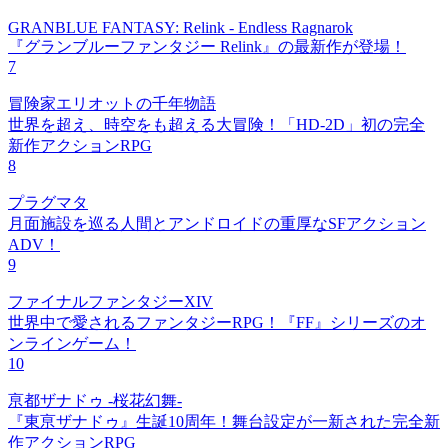
GRANBLUE FANTASY: Relink - Endless Ragnarok
『グランブルーファンタジー Relink』の最新作が登場！
7
冒険家エリオットの千年物語
世界を超え、時空をも超える大冒険！「HD-2D」初の完全
新作アクションRPG
8
プラグマタ
月面施設を巡る人間とアンドロイドの重厚なSFアクション
ADV！
9
ファイナルファンタジーXIV
世界中で愛されるファンタジーRPG！『FF』シリーズのオ
ンラインゲーム！
10
亰都ザナドゥ -桜花幻舞-
『東亰ザナドゥ』生誕10周年！舞台設定が一新された完全新
作アクションRPG