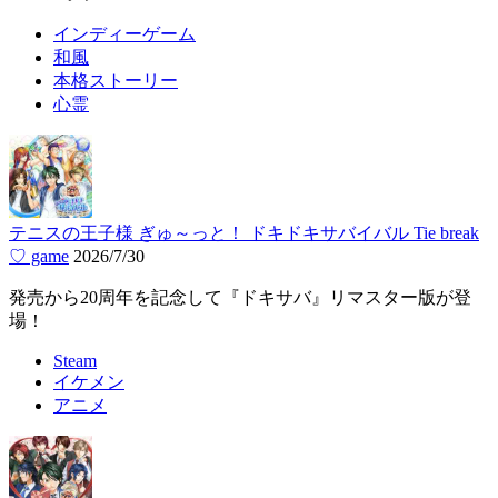
インディーゲーム
和風
本格ストーリー
心霊
テニスの王子様 ぎゅ～っと！ ドキドキサバイバル Tie break
♡ game
2026/7/30
発売から20周年を記念して『ドキサバ』リマスター版が登
場！
Steam
イケメン
アニメ