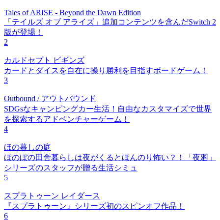
Tales of ARISE - Beyond the Dawn Edition
「テイルズ オブ アライズ」追加コンテンツを含んだSwitch 2
版が登場！
2
カルドセプト ビギンズ
カードとダイスを自在に操り勝利を目指すボードゲーム！
3
Outbound / アウトバウンド
SDGsなキャンピングカー生活！自由なカスタマイズで世界
を探索するアドベンチャーゲーム！
4
ほの暮しの庭
ほのぼの田舎暮らしは夜がくるとほんのり怖い？！「夜廻」
シリーズのスタッフが贈る生活シミュ
5
スプラトゥーン レイダース
『スプラトゥーン』シリーズ初のスピンオフ作品！
6