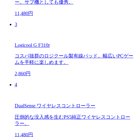
ー。サブ機としても優秀。
11,480円
3
Logicool G F310r
コスパ抜群のロジクール製有線パッド。幅広いPCゲー
ムを手軽に楽しめます。
2,860円
4
DualSense ワイヤレスコントローラー
圧倒的な没入感を生むPS5純正ワイヤレスコントロー
ラー。
11,480円