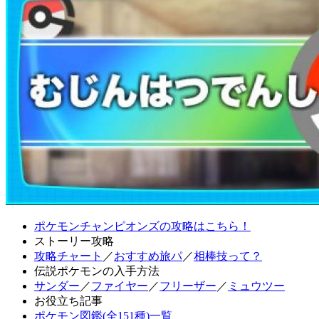
ポケモンチャンピオンズの攻略はこちら！
ストーリー攻略
攻略チャート
／
おすすめ旅パ
／
相棒技って？
伝説ポケモンの入手方法
サンダー
／
ファイヤー
／
フリーザー
／
ミュウツー
お役立ち記事
ポケモン図鑑(全151種)一覧