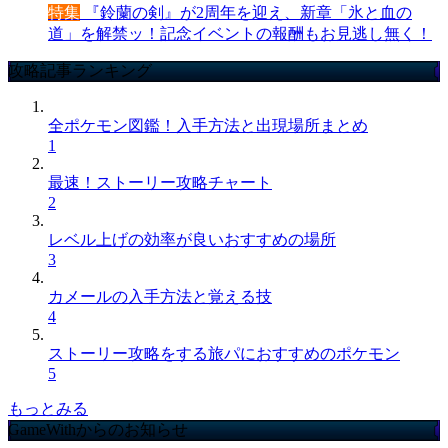
特集
『鈴蘭の剣』が2周年を迎え、新章「氷と血の
道」を解禁ッ！記念イベントの報酬もお見逃し無く！
攻略記事ランキング
全ポケモン図鑑！入手方法と出現場所まとめ
1
最速！ストーリー攻略チャート
2
レベル上げの効率が良いおすすめの場所
3
カメールの入手方法と覚える技
4
ストーリー攻略をする旅パにおすすめのポケモン
5
もっとみる
GameWithからのお知らせ